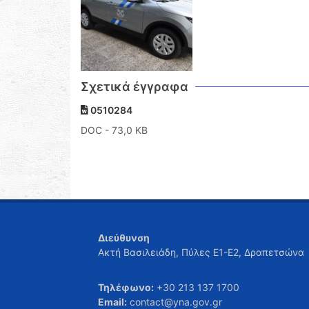
Σχετικά έγγραφα
0510284
DOC
- 73,0 KB
Διεύθυνση
Ακτή Βασιλειάδη, Πύλες Ε1-Ε2, Δραπετσώνα
Τηλέφωνο:
+30 213 137 1700
Email:
contact@yna.gov.gr