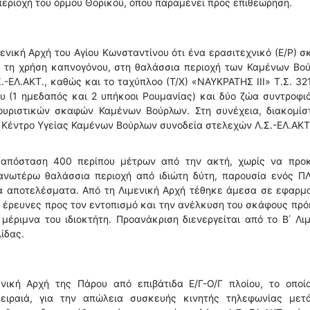
εριοχή του όρμου Θορικού, όπου παραμένει προς επιθεώρηση.
ενική Αρχή του Αγίου Κωνσταντίνου ότι ένα ερασιτεχνικό (Ε/Ρ) 
 τη χρήση καπνογόνου, στη θαλάσσια περιοχή των Καμένων Βού
-ΕΛ.ΑΚΤ., καθώς και το ταχύπλοο (Τ/Χ) «ΝΑΥΚΡΑΤΗΣ ΙΙΙ» Τ.Σ. 321
ου (1 ημεδαπός και 2 υπήκοοι Ρουμανίας) και δύο ζώα συντροφι
ουριστικών σκαφών Καμένων Βούρλων. Στη συνέχεια, διακομίσ
Κέντρο Υγείας Καμένων Βούρλων συνοδεία στελεχών Λ.Σ.-ΕΛ.ΑΚΤ
 απόσταση 400 περίπου μέτρων από την ακτή, χωρίς να προκ
νωτέρω θαλάσσια περιοχή από ιδιώτη δύτη, παρουσία ενός ΠΛ
ά αποτελέσματα. Από τη Λιμενική Αρχή τέθηκε άμεσα σε εφαρμ
 έρευνες προς τον εντοπισμό και την ανέλκυση του σκάφους πρό
μέριμνα του ιδιοκτήτη. Προανάκριση διενεργείται από το Β΄ Λι
ίδας.
ική Αρχή της Πάρου από επιβάτιδα Ε/Γ-Ο/Γ πλοίου, το οποίο
ειραιά, για την απώλεια συσκευής κινητής τηλεφωνίας μετ