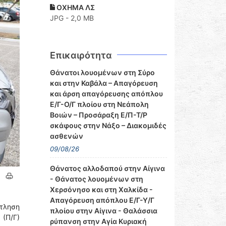
ΟΧΗΜΑ ΛΣ
JPG - 2,0 MB
Επικαιρότητα
Θάνατοι λουομένων στη Σύρο
και στην Καβάλα – Απαγόρευση
και άρση απαγόρευσης απόπλου
Ε/Γ-Ο/Γ πλοίου στη Νεάπολη
Βοιών – Προσάραξη Ε/Π-Τ/Ρ
σκάφους στην Νάξο – Διακομιδές
ασθενών
09/08/26
Θάνατος αλλοδαπού στην Αίγινα
- Θάνατος λουομένων στη
Χερσόνησο και στη Χαλκίδα -
Απαγόρευση απόπλου Ε/Γ-Υ/Γ
ντληση
πλοίου στην Αίγινα - Θαλάσσια
(Π/Γ)
ρύπανση στην Αγία Κυριακή