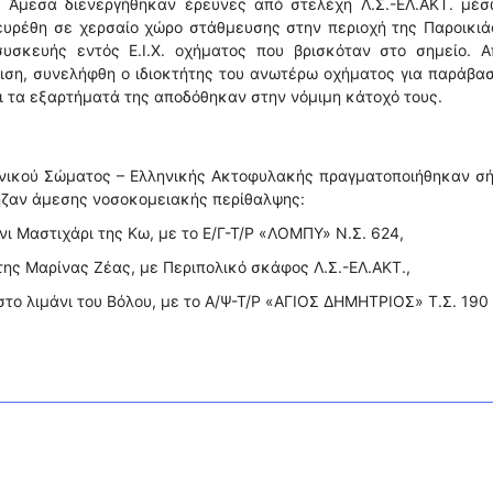
. Άμεσα διενεργήθηκαν έρευνες από στελέχη Λ.Σ.-ΕΛ.ΑΚΤ. μέσ
ευρέθη σε χερσαίο χώρο στάθμευσης στην περιοχή της Παροικιά
υσκευής εντός Ε.Ι.Χ. οχήματος που βρισκόταν στο σημείο. Α
ιση, συνελήφθη ο ιδιοκτήτης του ανωτέρω οχήματος για παράβα
ι τα εξαρτήματά της αποδόθηκαν στην νόμιμη κάτοχό τους.
ενικού Σώματος – Ελληνικής Ακτοφυλακής πραγματοποιήθηκαν σ
ρηζαν άμεσης νοσοκομειακής περίθαλψης:
νι Μαστιχάρι της Κω, με το Ε/Γ-Τ/Ρ «ΛΟΜΠΥ» Ν.Σ. 624,
 της Μαρίνας Ζέας, με Περιπολικό σκάφος Λ.Σ.-ΕΛ.ΑΚΤ.,
το λιμάνι του Βόλου, με το Α/Ψ-Τ/Ρ «ΑΓΙΟΣ ΔΗΜΗΤΡΙΟΣ» Τ.Σ. 190 