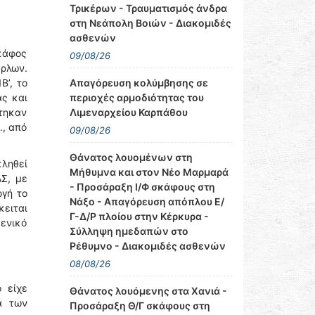
Τρικέρων - Τραυματισμός άνδρα
στη Νεάπολη Βοιών - Διακομιδές
ασθενών
σκάφος
09/08/26
ρλων.
Απαγόρευση κολύμβησης σε
Β’, το
περιοχές αρμοδιότητας του
άς και
Λιμεναρχείου Καρπάθου
τηκαν
., από
09/08/26
Θάνατος λουομένων στη
ληθεί
Μήθυμνα και στον Νέο Μαρμαρά
Σ, με
- Προσάραξη Ι/Φ σκάφους στη
ογή το
Νάξο - Απαγόρευση απόπλου Ε/
κειται
Γ-Δ/Ρ πλοίου στην Κέρκυρα -
μενικό
Σύλληψη ημεδαπών στο
Ρέθυμνο - Διακομιδές ασθενών
08/08/26
 είχε
Θάνατος λουόμενης στα Χανιά -
ά των
Προσάραξη Θ/Γ σκάφους στη