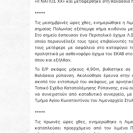
«ΙΓΝΑΤΙΟΣ ΧΧ» και μεταφέρθηκε στη θαλάσσια π
*****
Τις μεσημβρινές ώρες χθες, ενημερώθηκε η Λιμ
σημαίας Πολωνίας εξέπεμψε σήμα κινδύνου με
Στο σημείο έσπευσαν ένα Περιπολικό όχημα Λ.Σ.
οποίο περισυνέλεξε τους τρεις επιβαίνοντές τ
τους μετέφερε με ασφάλεια στο καταφύγιο τ
προληπτικά με ασθενοφόρο όχημα του ΕΚΑΒ στο 
όπου και εξήλθαν.
Το Ε/Ρ σκάφος μήκους 4,90m, βυθίστηκε σε
θαλάσσια ρύπανση. Ακολούθησε έρευνα στην α
σκοπό τον εντοπισμό του σκάφους, με αρνητικ
Τοπικό Σχέδιο Καταπολέμησης Ρύπανσης, ενώ οι
να συνεχιστούν από καταδυτικό συνεργείο, με 
Τμήμα Αγίου Κωνσταντίνου του Λιμεναρχείο Στυλ
*****
Τις πρωινές ώρες χθες, ενημερώθηκε η Λιμεν
καταπλεύσει προερχόμενο από τον λιμένα Π