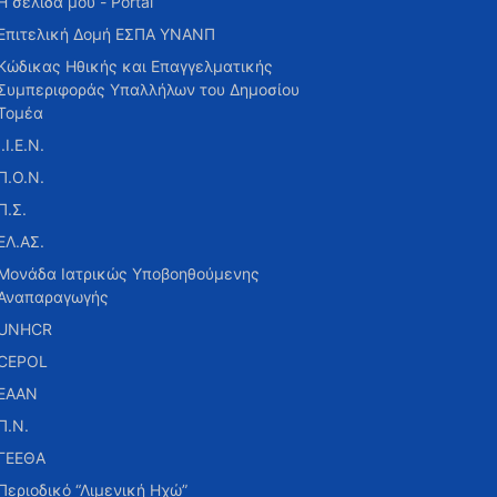
Η σελίδα μου - Portal
Επιτελική Δομή ΕΣΠΑ ΥΝΑΝΠ
Κώδικας Ηθικής και Επαγγελματικής
Συμπεριφοράς Υπαλλήλων του Δημοσίου
Τομέα
Ι.Ι.Ε.Ν.
Π.Ο.Ν.
Π.Σ.
ΕΛ.ΑΣ.
Μονάδα Ιατρικώς Υποβοηθούμενης
Αναπαραγωγής
UNHCR
CEPOL
ΕΑΑΝ
Π.Ν.
ΓΕΕΘΑ
Περιοδικό “Λιμενική Ηχώ”