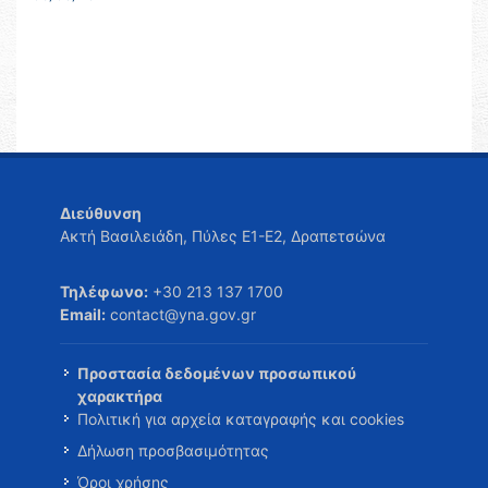
Διεύθυνση
Ακτή Βασιλειάδη, Πύλες Ε1-Ε2, Δραπετσώνα
Τηλέφωνο:
+30 213 137 1700
Email:
contact@yna.gov.gr
Προστασία δεδομένων προσωπικού
χαρακτήρα
Πολιτική για αρχεία καταγραφής και cookies
Δήλωση προσβασιμότητας
Όροι χρήσης