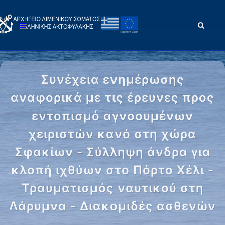
Συνέχεια ενημέρωσης
αναφορικά με τις έρευνες προς
εντοπισμό αγνοουμένων
χειριστών κανό στη χώρα
Σφακίων - Σύλληψη άνδρα για
κλοπή ιχθύων στο Πόρτο Χέλι -
Τραυματισμός ναυτικού στη
Λάρυμνα - Διακομιδές ασθενών