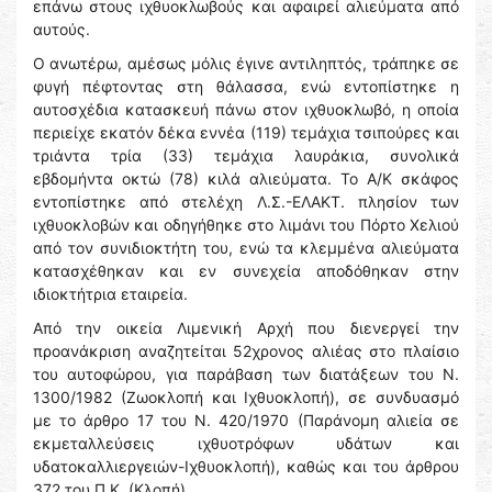
επάνω στους ιχθυοκλωβούς και αφαιρεί αλιεύματα από
αυτούς.
Ο ανωτέρω, αμέσως μόλις έγινε αντιληπτός, τράπηκε σε
φυγή πέφτοντας στη θάλασσα, ενώ εντοπίστηκε η
αυτοσχέδια κατασκευή πάνω στον ιχθυοκλωβό, η οποία
περιείχε εκατόν δέκα εννέα (119) τεμάχια τσιπούρες και
τριάντα τρία (33) τεμάχια λαυράκια, συνολικά
εβδομήντα οκτώ (78) κιλά αλιεύματα. Το Α/Κ σκάφος
εντοπίστηκε από στελέχη Λ.Σ.-ΕΛΑΚΤ. πλησίον των
ιχθυοκλοβών και οδηγήθηκε στο λιμάνι του Πόρτο Χελιού
από τον συνιδιοκτήτη του, ενώ τα κλεμμένα αλιεύματα
κατασχέθηκαν και εν συνεχεία αποδόθηκαν στην
ιδιοκτήτρια εταιρεία.
Από την οικεία Λιμενική Αρχή που διενεργεί την
προανάκριση αναζητείται 52χρονος αλιέας στο πλαίσιο
του αυτοφώρου, για παράβαση των διατάξεων του Ν.
1300/1982 (Ζωοκλοπή και Ιχθυοκλοπή), σε συνδυασμό
με το άρθρο 17 του Ν. 420/1970 (Παράνομη αλιεία σε
εκμεταλλεύσεις ιχθυοτρόφων υδάτων και
υδατοκαλλιεργειών-Ιχθυοκλοπή), καθώς και του άρθρου
372 του Π.Κ. (Κλοπή).