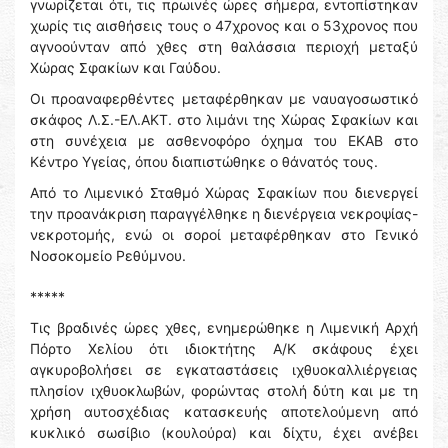
γνωρίζεται ότι, τις πρωινές ώρες σήμερα, εντοπίστηκαν
χωρίς τις αισθήσεις τους ο 47χρονος και ο 53χρονος που
αγνοούνταν από χθες στη θαλάσσια περιοχή μεταξύ
Χώρας Σφακίων και Γαύδου.
Οι προαναφερθέντες μεταφέρθηκαν με ναυαγοσωστικό
σκάφος Λ.Σ.-ΕΛ.ΑΚΤ. στο λιμάνι της Χώρας Σφακίων και
στη συνέχεια με ασθενοφόρο όχημα του ΕΚΑΒ στο
Κέντρο Υγείας, όπου διαπιστώθηκε ο θάνατός τους.
Από το Λιμενικό Σταθμό Χώρας Σφακίων που διενεργεί
την προανάκριση παραγγέλθηκε η διενέργεια νεκροψίας-
νεκροτομής, ενώ οι σοροί μεταφέρθηκαν στο Γενικό
Νοσοκομείο Ρεθύμνου.
*****
Τις βραδινές ώρες χθες, ενημερώθηκε η Λιμενική Αρχή
Πόρτο Χελίου ότι ιδιοκτήτης Α/Κ σκάφους έχει
αγκυροβολήσει σε εγκαταστάσεις ιχθυοκαλλιέργειας
πλησίον ιχθυοκλωβών, φορώντας στολή δύτη και με τη
χρήση αυτοσχέδιας κατασκευής αποτελούμενη από
κυκλικό σωσίβιο (κουλούρα) και δίχτυ, έχει ανέβει