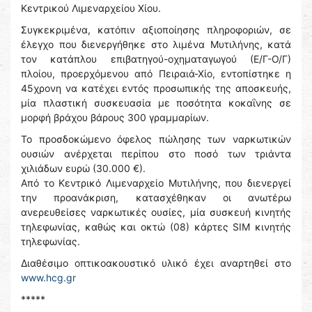
Κεντρικού Λιμεναρχείου Χίου.
Συγκεκριμένα, κατόπιν αξιοποίησης πληροφοριών, σε
έλεγχο που διενεργήθηκε στο λιμένα Μυτιλήνης, κατά
τον κατάπλου επιβατηγού-οχηματαγωγού (Ε/Γ-Ο/Γ)
πλοίου, προερχόμενου από Πειραιά-Χίο, εντοπίστηκε η
45χρονη να κατέχει εντός προσωπικής της αποσκευής,
μία πλαστική συσκευασία με ποσότητα κοκαΐνης σε
μορφή βράχου βάρους 300 γραμμαρίων.
Το προσδοκώμενο όφελος πώλησης των ναρκωτικών
ουσιών ανέρχεται περίπου στο ποσό των τριάντα
χιλιάδων ευρώ (30.000 €).
Από το Κεντρικό Λιμεναρχείο Μυτιλήνης, που διενεργεί
την προανάκριση, κατασχέθηκαν οι ανωτέρω
ανερευθείσες ναρκωτικές ουσίες, μία συσκευή κινητής
τηλεφωνίας, καθώς και οκτώ (08) κάρτες SIM κινητής
τηλεφωνίας.
Διαθέσιμο οπτικοακουστικό υλικό έχει αναρτηθεί στο
www.hcg.gr
*****