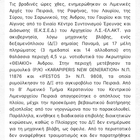
Τις βραδινές ώρες χθες, ενημερώθηκαν οι Λιμενικές
Αρχές του Πειραιά, της Ραφήνας, του Λαυρίου, της
Σύρου, του Σαρωνικού, της Άνδρου, του Γαυρίου και της
Αίγινας από το Ενιαίο Κέντρο Συντονισμού Έρευνας και
Διάσωσης (Ε.Κ.Σ.Ε.Δ.) του Αρχηγείου Λ.Σ.-ΕΛ.ΑΚΤ. για
ακυβερνησία, λόγω μηχανικής βλάβης, ενός
δεξαμενόπλοιου (Δ/Ξ) σημαίας Παναμά, με 17 μέλη
πληρώματος (3 ημεδαποί και 14 αλλοδαποί) στη
θαλάσσια περιοχή 4,5 ν.μ. νοτιοδυτικά του Ακρωτηρίου
«ΘΕΙΑΚΙΟ» Άνδρου. Στην περιοχή μετέβησαν τα
ρυμουλκά (Ρ/Κ) «KARAPIPERIS NEW GENERATION» Ν.Π.
11876 και «IFESTOS 3» Ν.Π. 9808, τα οποία
ρυμούλκησαν το Δ/Ξ στο αγκυροβόλιο του Πειραιά. Από
το Β’ Λιμενικό Τμήμα Κερατσινίου του Κεντρικού
Λιμεναρχείου Πειραιά απαγορεύτηκε ο απόπλους του
πλοίου, μέχρι την προσκόμιση βεβαιωτικού διατήρησης
αξιοπλοΐας από τον νηογνώμονα που το παρακολουθεί.
Παράλληλα, κινήθηκε η διαδικασία επιβολής διοικητικών
κυρώσεων, καθώς ο Πλοίαρχος του Δ/Ξ δεν ενημέρωσε
για τη μηχανική βλάβη, ως όφειλε. Από το περιστατικό
δεν αναφέρθηκε τραυματισμός και δεν παρατηρήθηκε