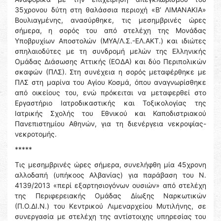
35χρονου δύτη στη θαλάσσια περιοχή «Β’ ΛΙΜΑΝΑΚΙΑ»
Βουλιαγμένης, ανασύρθηκε, τις μεσημβρινές ώρες
σήμερα, η σορός του από στελέχη της Μονάδας
Υποβρυχίων Αποστολών (ΜΥΑ/Λ.Σ.-ΕΛ.ΑΚΤ.) και ιδιώτες
σπηλαιοδύτες με τη συνδρομή μελών της Ελληνικής
Ομάδας Διάσωσης Αττικής (ΕΟΔΑ) και δύο Περιπολικών
σκαφών (ΠΛΣ). Στη συνέχεια η σορός μεταφέρθηκε με
ΠΛΣ στη μαρίνα του Αγίου Κοσμά, όπου αναγνωρίσθηκε
από οικείους του, ενώ πρόκειται να μεταφερθεί στο
Εργαστήριο Ιατροδικαστικής και Τοξικολογίας της
Ιατρικής Σχολής του Εθνικού και Καποδιστριακού
Πανεπιστημίου Αθηνών, για τη διενέργεια νεκροψίας-
νεκροτομής.
*****
Τις μεσημβρινές ώρες σήμερα, συνελήφθη μία 45χρονη
αλλοδαπή (υπήκοος Αλβανίας) για παράβαση του N.
4139/2013 «περί εξαρτησιογόνων ουσιών» από στελέχη
της Περιφερειακής Ομάδας Δίωξης Ναρκωτικών
(Π.Ο.ΔΙ.Ν.) του Κεντρικού Λιμεναρχείου Μυτιλήνης, σε
συνεργασία με στελέχη της αντίστοιχης υπηρεσίας του