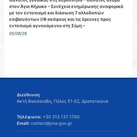
στον Άγιο Κήρυκο – Συνέχεια ενημέρωσης αναφορικά
με τον εντοπισμό και διάσωση 7 αλλοδαπών
επιβαινόντων Ι/Φ σκάφους και τις έρευνες προς
εντοπισμό αγνοούμενου στη Σύμη –
05/08/26
Διεύθυνση
Ακτή Βασιλειάδη, Πύλες Ε1-Ε2, Δραπετσώνα
Τηλέφωνο:
+30 213 137 1700
Email:
contact@yna.gov.gr