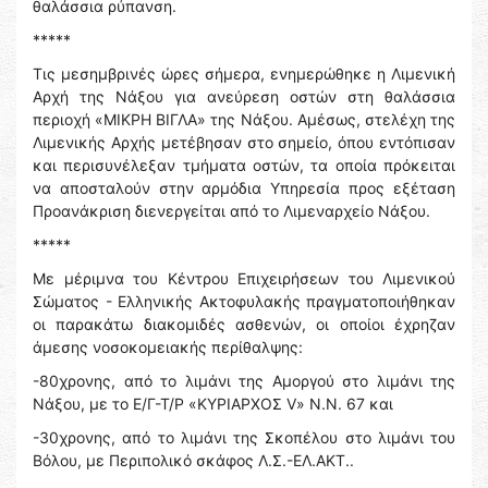
θαλάσσια ρύπανση.
*****
Τις μεσημβρινές ώρες σήμερα, ενημερώθηκε η Λιμενική
Αρχή της Νάξου για ανεύρεση οστών στη θαλάσσια
περιοχή «ΜΙΚΡΗ ΒΙΓΛΑ» της Νάξου. Αμέσως, στελέχη της
Λιμενικής Αρχής μετέβησαν στο σημείο, όπου εντόπισαν
και περισυνέλεξαν τμήματα οστών, τα οποία πρόκειται
να αποσταλούν στην αρμόδια Υπηρεσία προς εξέταση
Προανάκριση διενεργείται από το Λιμεναρχείο Νάξου.
*****
Με μέριμνα του Κέντρου Επιχειρήσεων του Λιμενικού
Σώματος - Ελληνικής Ακτοφυλακής πραγματοποιήθηκαν
οι παρακάτω διακομιδές ασθενών, οι οποίοι έχρηζαν
άμεσης νοσοκομειακής περίθαλψης:
-80χρονης, από το λιμάνι της Αμοργού στο λιμάνι της
Νάξου, με το Ε/Γ-Τ/Ρ «ΚΥΡΙΑΡΧΟΣ V» Ν.Ν. 67 και
-30χρονης, από το λιμάνι της Σκοπέλου στο λιμάνι του
Βόλου, με Περιπολικό σκάφος Λ.Σ.-ΕΛ.ΑΚΤ..