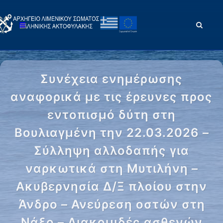
Συνέχεια ενημέρωσης
αναφορικά με τις έρευνες προς
εντοπισμό δύτη στη
Βουλιαγμένη την 22.03.2026 –
Σύλληψη αλλοδαπής για
ναρκωτικά στη Μυτιλήνη –
Ακυβερνησία Δ/Ξ πλοίου στην
Άνδρο – Ανεύρεση οστών στη
Νάξο – Διακομιδές ασθενών