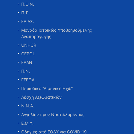
Π.Ο.Ν.
Π.Σ.
ΕΛ.ΑΣ.
Μονάδα Ιατρικώς Υποβοηθούμενης
Αναπαραγωγής
UNHCR
CEPOL
ΕΑΑΝ
Π.Ν.
ΓΕΕΘΑ
Περιοδικό “Λιμενική Ηχώ”
Λέσχη Αξιωματικών
Ν.Ν.Α.
Αγγελίες προς Ναυτιλλομένους
Ε.Μ.Υ.
Οδηγίες από ΕΟΔΥ για COVID-19