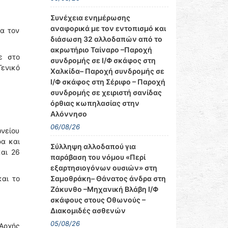
Συνέχεια ενημέρωσης
αναφορικά με τον εντοπισμό και
ια τον
διάσωση 32 αλλοδαπών από το
ακρωτήριο Ταίναρο –Παροχή
ε στο
συνδρομής σε Ι/Φ σκάφος στη
Γενικό
Χαλκίδα– Παροχή συνδρομής σε
Ι/Φ σκάφος στη Σέριφο – Παροχή
συνδρομής σε χειριστή σανίδας
όρθιας κωπηλασίας στην
Αλόννησο
06/08/26
νείου
ρα και
Σύλληψη αλλοδαπού για
και 26
παράβαση του νόμου «Περί
εξαρτησιογόνων ουσιών» στη
Σαμοθράκη– Θάνατος άνδρα στη
αι το
Ζάκυνθο –Μηχανική Βλάβη Ι/Φ
σκάφους στους Οθωνούς –
Διακομιδές ασθενών
05/08/26
Αρχής