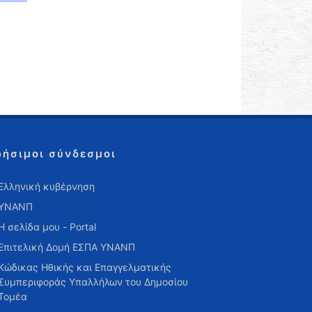
ρήσιμοι σύνδεσμοι
Ελληνική κυβέρνηση
ΥΝΑΝΠ
Η σελίδα μου - Portal
Επιτελική Δομή ΕΣΠΑ ΥΝΑΝΠ
Κώδικας Ηθικής και Επαγγελματικής
Συμπεριφοράς Υπαλλήλων του Δημοσίου
Τομέα