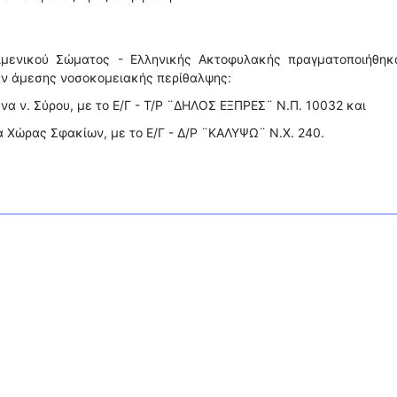
ιμενικού Σώματος - Ελληνικής Ακτοφυλακής πραγματοποιήθηκα
αν άμεσης νοσοκομειακής περίθαλψης:
να ν. Σύρου, με το Ε/Γ - Τ/Ρ ¨ΔΗΛΟΣ ΕΞΠΡΕΣ¨ Ν.Π. 10032 και
α Χώρας Σφακίων, με το Ε/Γ - Δ/Ρ ¨ΚΑΛΥΨΩ¨ Ν.Χ. 240.