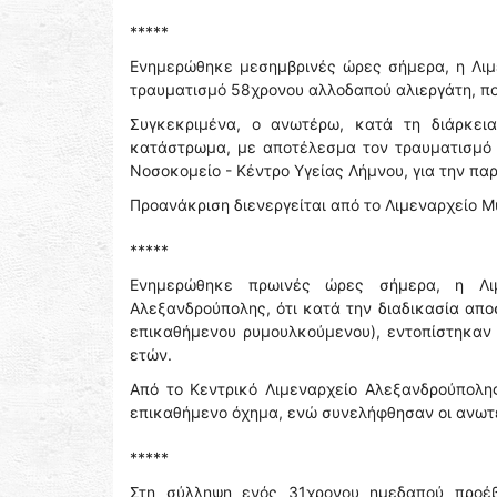
*****
Ενημερώθηκε μεσημβρινές ώρες σήμερα, η Λιμε
τραυματισμό 58χρονου αλλοδαπού αλιεργάτη, πο
Συγκεκριμένα, ο ανωτέρω, κατά τη διάρκει
κατάστρωμα, με αποτέλεσμα τον τραυματισμό τ
Νοσοκομείο - Κέντρο Υγείας Λήμνου, για την π
Προανάκριση διενεργείται από το Λιμεναρχείο Μ
*****
Ενημερώθηκε πρωινές ώρες σήμερα, η Λιμ
Αλεξανδρούπολης, ότι κατά την διαδικασία απ
επικαθήμενου ρυμουλκούμενου), εντοπίστηκαν μ
ετών.
Από το Κεντρικό Λιμεναρχείο Αλεξανδρούπολη
επικαθήμενο όχημα, ενώ συνελήφθησαν οι ανωτέ
*****
Στη σύλληψη ενός 31χρονου ημεδαπού προέβ