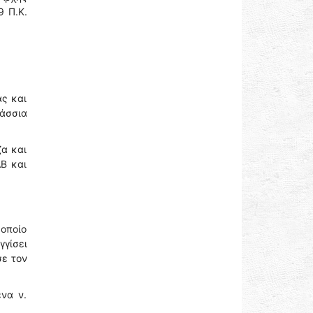
 Π.Κ.
ας και
λάσσια
ζα και
Β και
 οποίο
γγίσει
σε τον
ένα ν.