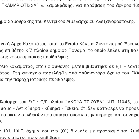
α ¨ΚΑΜΑΡΙΩΤΙΣΣΑ¨ ν. Σαμοθράκης, για παράβαση του άρθρου 169
Τμήμα Σαμοθράκης του Κεντρικού Λιμεναρχείου Αλεξανδρούπολης.
νική Αρχή Καλαμάτας, από το Ενιαίο Κέντρο Συντονισμού Έρευν
ός επιβάτης Κ/Ζ πλοίου σημαίας Παναμά, το οποίο έπλεε στη θα
μεσης νοσοκομειακής περίθαλψης.
λιο Καλαμάτας, όπου ο ασθενής μετεπιβιβάστηκε σε Ε/Γ - λάντ
άτας. Στη συνέχεια παρελήφθη από ασθενοφόρο όχημα του ΕΚΑ
ια την παροχή ιατρικής περίθαλψης.
οίαρχο του Ε/Γ - Ο/Γ πλοίου ¨ΑΚΟΥΑ ΤΖΙΟΥΕΛ¨ Ν.Π. 11045, το
αμο - Αντικύθηρα - Κύθηρα - Γύθειο, ότι δεν κατάφερε να προσε
 καιρικών συνθηκών που επικρατούσαν στην περιοχή, και συνέχι
.
α (01) Ι.Χ.Ε. όχημα και ένα (01) δίκυκλο με προορισμό τον λιμ
ναν επιβάτες προς επιβίβαση.