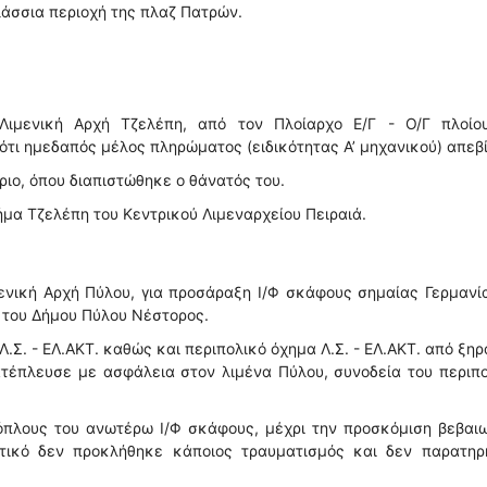
λάσσια περιοχή της πλαζ Πατρών.
ιμενική Αρχή Τζελέπη, από τον Πλοίαρχο Ε/Γ - Ο/Γ πλοίο
 ότι ημεδαπός μέλος πληρώματος (ειδικότητας Α’ μηχανικού) απεβ
ιο, όπου διαπιστώθηκε ο θάνατός του.
ήμα Τζελέπη του Κεντρικού Λιμεναρχείου Πειραιά.
νική Αρχή Πύλου, για προσάραξη Ι/Φ σκάφους σημαίας Γερμανί
 του Δήμου Πύλου Νέστορος.
Σ. - ΕΛ.ΑΚΤ. καθώς και περιπολικό όχημα Λ.Σ. - ΕΛ.ΑΚΤ. από ξηρ
ατέπλευσε με ασφάλεια στον λιμένα Πύλου, συνοδεία του περιπ
όπλους του ανωτέρω Ι/Φ σκάφους, μέχρι την προσκόμιση βεβαιω
τικό δεν προκλήθηκε κάποιος τραυματισμός και δεν παρατηρ