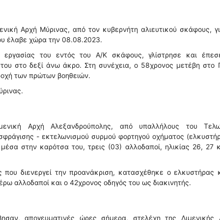
νική Αρχή Μύρινας, από τον κυβερνήτη αλιευτικού σκάφους, γ
υ έλαβε χώρα την 08.08.2023.
α εργασίας του εντός του Α/Κ σκάφους, γλίστρησε και έπεσ
ου στο δεξί άνω άκρο. Στη συνέχεια, ο 58χρονος μετέβη στο 
αροχή των πρώτων βοηθειών.
ύρινας.
ενική Αρχή Αλεξανδρούπολης, από υπαλλήλους του Τελω
οσφράγισης - εκτελωνισμού συρμού φορτηγού οχήματος (ελκυστή
έσα στην καρότσα του, τρεις (03) αλλοδαποί, ηλικίας 26, 27 
ς που διενεργεί την προανάκριση, κατασχέθηκε ο ελκυστήρας κ
ρω αλλοδαποί και ο 42χρονος οδηγός του ως διακινητής.
ησαν, απογευματινές ώρες σήμερα, στελέχη της Λιμενικής 