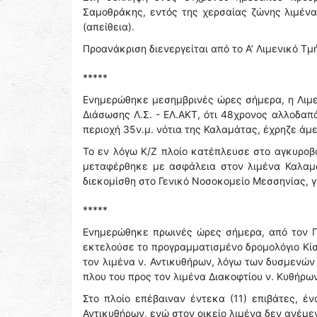
Σαμοθράκης, εντός της χερσαίας ζώνης λιμέν
(απείθεια).
Προανάκριση διενεργείται από το Α’ Λιμενικό 
*****
Ενημερώθηκε μεσημβρινές ώρες σήμερα, η Λιμε
Διάσωσης Λ.Σ. - ΕΛ.ΑΚΤ, ότι 48χρονος αλλοδαπ
περιοχή 35ν.μ. νότια της Καλαμάτας, έχρηζε ά
Το εν λόγω Κ/Ζ πλοίο κατέπλευσε στο αγκυροβό
μεταφέρθηκε με ασφάλεια στον λιμένα Καλαμ
διεκομίσθη στο Γενικό Νοσοκομείο Μεσσηνίας, γ
*****
Ενημερώθηκε πρωινές ώρες σήμερα, από τον Πλ
εκτελούσε το προγραμματισμένο δρομολόγιο Κίσσ
τον λιμένα ν. Αντικυθήρων, λόγω των δυσμενών
πλου του προς τον λιμένα Διακοφτίου ν. Κυθήρων
Στο πλοίο επέβαιναν έντεκα (11) επιβάτες, έν
Αντικυθήρων, ενώ στον οικείο λιμένα δεν ανέμε