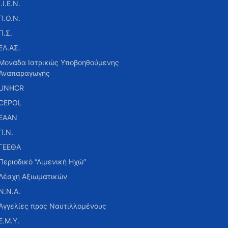
Ι.Ι.Ε.Ν.
Π.Ο.Ν.
Π.Σ.
ΕΛ.ΑΣ.
Μονάδα Ιατρικώς Υποβοηθούμενης
Αναπαραγωγής
UNHCR
CEPOL
ΕΑΑΝ
Π.Ν.
ΓΕΕΘΑ
Περιοδικό “Λιμενική Ηχώ”
Λέσχη Αξιωματικών
Ν.Ν.Α.
Αγγελίες προς Ναυτιλλομένους
Ε.Μ.Υ.