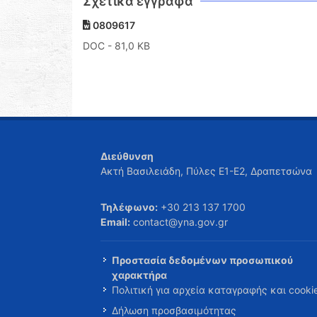
Σχετικά έγγραφα
0809617
DOC
- 81,0 KB
Διεύθυνση
Ακτή Βασιλειάδη, Πύλες Ε1-Ε2, Δραπετσώνα
Τηλέφωνο:
+30 213 137 1700
Email:
contact@yna.gov.gr
Προστασία δεδομένων προσωπικού
χαρακτήρα
Πολιτική για αρχεία καταγραφής και cooki
Δήλωση προσβασιμότητας