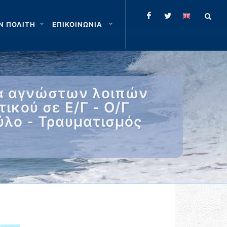
Ν ΠΟΛΙΤΗ
ΕΠΙΚΟΙΝΩΝΙΑ
ρα αγνώστων λοιπών
ικού σε Ε/Γ - Ο/Γ
ύλο - Τραυματισμός