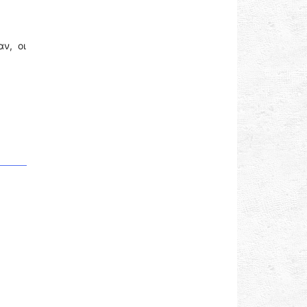
ν, οι