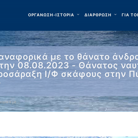
ΟΡΓΑΝΩΣΗ-ΙΣΤΟΡΙΑ
ΔΙΑΡΘΡΩΣΗ
ΓΙΑ ΤΟ
αναφορικά με το θάνατο άνδ
την 08.08.2023 - Θάνατος ναυτ
Προσάραξη Ι/Φ σκάφους στην Π
-
ορικά με …