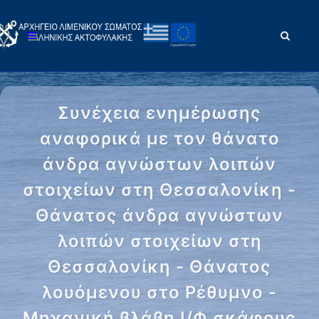
Συνέχεια ενημέρωσης
αναφορικά με τον θάνατο
άνδρα αγνώστων λοιπών
στοιχείων στη Θεσσαλονίκη -
Θάνατος άνδρα αγνώστων
λοιπών στοιχείων στη
Θεσσαλονίκη - Θάνατος
λουόμενου στο Ρέθυμνο -
Μηχανική βλάβη Ι/Φ σκάφους