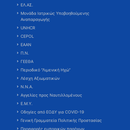
ΕΛ.ΑΣ.
Μονάδα Ιατρικώς Υποβοηθούμενης
Αναπαραγωγής
UNHCR
CEPOL
ΕΑΑΝ
Π.Ν.
ΓΕΕΘΑ
Περιοδικό “Λιμενική Ηχώ”
Λέσχη Αξιωματικών
Ν.Ν.Α.
Αγγελίες προς Ναυτιλλομένους
Ε.Μ.Υ.
Οδηγίες από ΕΟΔΥ για COVID-19
Γενική Γραμματεία Πολιτικής Προστασίας
Προσφορές εμπορικών παρόχων