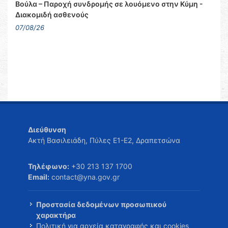
Βούλα – Παροχή συνδρομής σε λουόμενο στην Κύμη -
Διακομιδή ασθενούς
07/08/26
Διεύθυνση
Ακτή Βασιλειάδη, Πύλες Ε1-Ε2, Δραπετσώνα
Τηλέφωνο:
+30 213 137 1700
Email:
contact@yna.gov.gr
Προστασία δεδομένων προσωπικού
χαρακτήρα
Πολιτική για αρχεία καταγραφής και cookies