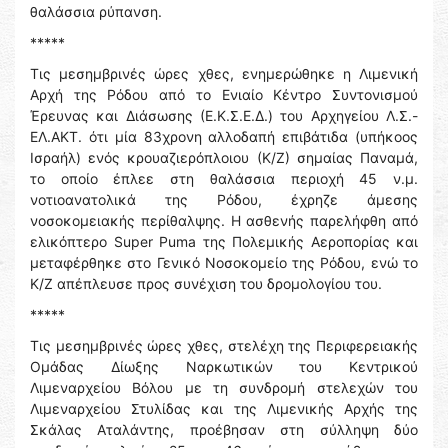
θαλάσσια ρύπανση.
*****
Τις μεσημβρινές ώρες χθες, ενημερώθηκε η Λιμενική
Αρχή της Ρόδου από το Ενιαίο Κέντρο Συντονισμού
Έρευνας και Διάσωσης (Ε.Κ.Σ.Ε.Δ.) του Αρχηγείου Λ.Σ.-
ΕΛ.ΑΚΤ. ότι μία 83χρονη αλλοδαπή επιβάτιδα (υπήκοος
Ισραήλ) ενός κρουαζιερόπλοιου (Κ/Ζ) σημαίας Παναμά,
το οποίο έπλεε στη θαλάσσια περιοχή 45 ν.μ.
νοτιοανατολικά της Ρόδου, έχρηζε άμεσης
νοσοκομειακής περίθαλψης. Η ασθενής παρελήφθη από
ελικόπτερο Super Puma της Πολεμικής Αεροπορίας και
μεταφέρθηκε στο Γενικό Νοσοκομείο της Ρόδου, ενώ το
Κ/Ζ απέπλευσε προς συνέχιση του δρομολογίου του.
*****
Τις μεσημβρινές ώρες χθες, στελέχη της Περιφερειακής
Ομάδας Δίωξης Ναρκωτικών του Κεντρικού
Λιμεναρχείου Βόλου με τη συνδρομή στελεχών του
Λιμεναρχείου Στυλίδας και της Λιμενικής Αρχής της
Σκάλας Αταλάντης, προέβησαν στη σύλληψη δύο