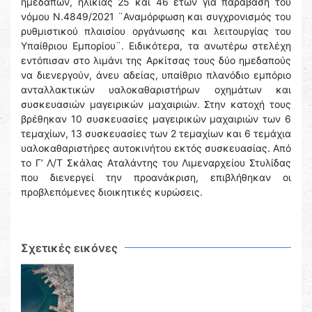
ημεδαπών, ηλικίας 25 και 46 ετών για παράβαση του
νόμου Ν.4849/2021 ¨Αναμόρφωση και συγχρονισμός του
ρυθμιστικού πλαισίου οργάνωσης και λειτουργίας του
Υπαίθριου Εμπορίου¨. Ειδικότερα, τα ανωτέρω στελέχη
εντόπισαν στο λιμάνι της Αρκίτσας τους δύο ημεδαπούς
να διενεργούν, άνευ αδείας, υπαίθριο πλανόδιο εμπόριο
ανταλλακτικών υαλοκαθαριστήρων οχημάτων και
συσκευασιών μαγειρικών μαχαιριών. Στην κατοχή τους
βρέθηκαν 10 συσκευασίες μαγειρικών μαχαιριών των 6
τεμαχίων, 13 συσκευασίες των 2 τεμαχίων και 6 τεμάχια
υαλοκαθαριστήρες αυτοκινήτου εκτός συσκευασίας. Από
το Γ’ Λ/Τ Σκάλας Αταλάντης του Λιμεναρχείου Στυλίδας
που διενεργεί την προανάκριση, επιβλήθηκαν οι
προβλεπόμενες διοικητικές κυρώσεις.
Σχετικές εικόνες