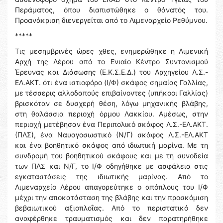
Περάματος, όπου διαπιστώθηκε ο θάνατός του.
Προανάκριση διενεργείται από το Λιμεναρχείο Ρεθύμνου.
*****
Τις μεσημβρινές ώρες χθες, ενημερώθηκε η Λιμενική
Αρχή της Λέρου από το Ενιαίο Κέντρο Συντονισμού
Έρευνας και Διάσωσης (Ε.Κ.Σ.Ε.Δ.) του Αρχηγείου Λ.Σ.-
ΕΛ.ΑΚΤ. ότι ένα ιστιοφόρο (Ι/Φ) σκάφος σημαίας Γαλλίας,
με τέσσερις αλλοδαπούς επιβαίνοντες (υπήκοοι Γαλλίας)
βρισκόταν σε δυσχερή θέση, λόγω μηχανικής βλάβης,
στη θαλάσσια περιοχή όρμου Λακκίου. Αμέσως, στην
περιοχή μετέβησαν ένα Περιπολικό σκάφος Λ.Σ.-ΕΛ.ΑΚΤ.
(ΠΛΣ), ένα Ναυαγοσωστικό (Ν/Γ) σκάφος Λ.Σ.-ΕΛ.ΑΚΤ
και ένα βοηθητικό σκάφος από ιδιωτική μαρίνα. Με τη
συνδρομή του βοηθητικού σκάφους και με τη συνοδεία
των ΠΛΣ και Ν/Γ, το Ι/Φ οδηγήθηκε με ασφάλεια στις
εγκαταστάσεις της ιδιωτικής μαρίνας. Από το
Λιμεναρχείο Λέρου απαγορεύτηκε ο απόπλους του Ι/Φ
μέχρι την αποκατάσταση της βλάβης και την προσκόμιση
βεβαιωτικού αξιοπλοΐας. Από το περιστατικό δεν
αναφέρθηκε τραυματισμός και δεν παρατηρήθηκε