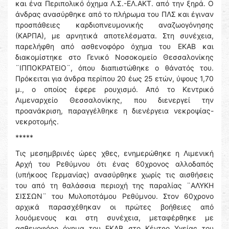
και ένα Περιπολικό όχημα Λ.Σ.-ΕΛ.ΑΚΤ. από την ξηρά. Ο
άνδρας ανασύρθηκε από το πλήρωμα του ΠΛΣ και έγιναν
προσπάθειες καρδιοπνευμονικής αναζωογόνησης
(ΚΑΡΠΑ), με αρνητικά αποτελέσματα. Στη συνέχεια,
παρελήφθη από ασθενοφόρο όχημα του ΕΚΑΒ και
διακομίστηκε στο Γενικό Νοσοκομείο Θεσσαλονίκης
¨ΙΠΠΟΚΡΑΤΕΙΟ¨, όπου διαπιστώθηκε ο θάνατός του.
Πρόκειται για άνδρα περίπου 20 έως 25 ετών, ύψους 1,70
μ., ο οποίος έφερε ρουχισμό. Από το Κεντρικό
Λιμεναρχείο Θεσσαλονίκης, που διενεργεί την
προανάκριση, παραγγέλθηκε η διενέργεια νεκροψίας-
νεκροτομής.
*****
Τις μεσημβρινές ώρες χθες, ενημερώθηκε η Λιμενική
Αρχή του Ρεθύμνου ότι ένας 60χρονος αλλοδαπός
(υπήκοος Γερμανίας) ανασύρθηκε χωρίς τις αισθήσεις
του από τη θαλάσσια περιοχή της παραλίας ¨ΑΛΥΚΗ
ΣΙΣΣΩΝ¨ του Μυλοποτάμου Ρεθύμνου. Στον 60χρονο
αρχικά παρασχέθηκαν οι πρώτες βοήθειες από
λουόμενους και στη συνέχεια, μεταφέρθηκε με
ασθενοφόρο όχημα του ΕΚΑΒ στο Κέντρο Υγείας του