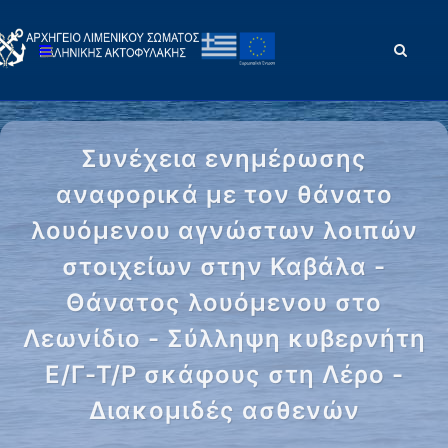
Συνέχεια ενημέρωσης
αναφορικά με τον θάνατο
λουόμενου αγνώστων λοιπών
στοιχείων στην Καβάλα -
Θάνατος λουόμενου στο
Λεωνίδιο - Σύλληψη κυβερνήτη
Ε/Γ-Τ/Ρ σκάφους στη Λέρο -
Διακομιδές ασθενών