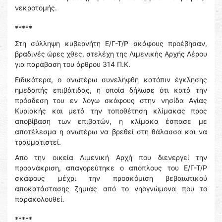
νεκροτομής.
*****
Στη σύλληψη κυβερνήτη Ε/Γ-Τ/Ρ σκάφους προέβησαν,
βραδινές ώρες χθες, στελέχη της Λιμενικής Αρχής Λέρου
για παράβαση του άρθρου 314 Π.Κ.
Ειδικότερα, ο ανωτέρω συνελήφθη κατόπιν έγκλησης
ημεδαπής επιβάτιδας, η οποία δήλωσε ότι κατά την
πρόσδεση του εν λόγω σκάφους στην νησίδα Αγίας
Κυριακής και μετά την τοποθέτηση κλίμακας προς
αποβίβαση των επιβατών, η κλίμακα έσπασε με
αποτέλεσμα η ανωτέρω να βρεθεί στη θάλασσα και να
τραυματιστεί.
Από την οικεία Λιμενική Αρχή που διενεργεί την
προανάκριση, απαγορεύτηκε ο απόπλους του Ε/Γ-Τ/Ρ
σκάφους μέχρι την προσκόμιση βεβαιωτικού
αποκατάστασης ζημιάς από το νηογνώμονα που το
παρακολουθεί.
*****