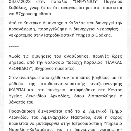
06.07.2023 στην παραλία ''ΟΦΡΥΝΙΟΥ'' Παγγαίου
Καβάλας, γνωρίζεται ότι αναγνωρίστηκε και πρόκειται
για 87χρονο ημεδαπό.
Από το Κεντρικό Λιμεναρχείο Καβάλας που διενεργεί την
προανάκριση, παραγγέλθηκε η διενέργεια νεκροψίας -
νεκροτομής στην Ιατροδικαστική Υπηρεσία Θράκης.
*****
Χωρίς τις αισθήσεις του ανασύρθηκε, πρωινές ώρες
σήμερα, από την θαλάσσια περιοχή παραλίας “ΠΛΑΚΑΣ
ΛΕΩΝΙΔΙΟΥ”, 69χρονος ημεδαπός.
Στον ανωτέρω παρασχέθηκαν οι πρώτες βοήθειες με τη
μέθοδο της καρδιοαναπνευστικής αναζωογόνησης
(ΚΑΡΠΑ) και στη συνέχεια μεταφέρθηκε στο Κέντρο
Υγείας Λεωνιδίου Αρκαδίας, όπου διαπιστώθηκε ο
θάνατός του.
Προανάκριση διενεργείται από το Δ΄ Λιμενικό Τμήμα
Λεωνιδίου του Λιμεναρχείου Ναυπλίου, ενώ η σορός
πρόκειται να μεταφερθεί στην Ιατροδικαστική Υπηρεσία
Ναυπλίου-Καλαμάτας, για τη διενέργεια νεκροψίας-