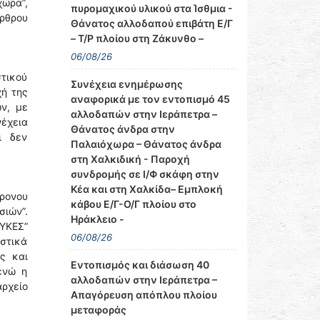
χώρα”,
πυρομαχικού υλικού στα Ίσθμια -
άρθρου
Θάνατος αλλοδαπού επιβάτη Ε/Γ
– Τ/Ρ πλοίου στη Ζάκυνθο –
06/08/26
στικού
Συνέχεια ενημέρωσης
χή της
αναφορικά με τον εντοπισμό 45
ν, με
αλλοδαπών στην Ιεράπετρα –
νέχεια
Θάνατος άνδρα στην
ι δεν
Παλαιόχωρα – Θάνατος άνδρα
στη Χαλκιδική - Παροχή
συνδρομής σε Ι/Φ σκάφη στην
Κέα και στη Χαλκίδα– Εμπλοκή
ρονου
κάβου Ε/Γ-Ο/Γ πλοίου στο
σιών”.
Ηράκλειο -
ΛΥΚΕΣ”
06/08/26
στικά
ς και
Εντοπισμός και διάσωση 40
ενώ η
αλλοδαπών στην Ιεράπετρα –
αρχείο
Απαγόρευση απόπλου πλοίου
μεταφοράς