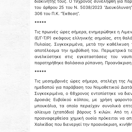
διακινητής τους. Ο 19χρονος συνελήφθη για πα
του άρθρου 25 του Ν. 5038/2023 “Διευκόλυνση”
306 του Π.Κ. “Έκθεση”.
*****
Τις πρωινές ώρες σήμερα, ενημερώθηκε η Λιμεν
(Ε/Γ-Τ/Ρ) σκάφους ελληνικής σημαίας, στη θαλ
Πυλαίας. Συγκεκριμένα, μετά την καθέλκυση 
αποτέλεσμα την ημιβύθισή του. Περιμετρικά τ
ανελκύστηκε στις εγκαταστάσεις του ναυ
παρατηρήθηκε θαλάσσια ρύπανση. Προανάκριση δ
*****
Τις μεσημβρινές ώρες σήμερα, στελέχη της Λ
ημεδαπού για παράβαση του Νομοθετικού Διατάγ
Συγκεκριμένα, ο 68χρονος εντοπίστηκε να διεν
Δροσιάς Ευβοϊκού κόλπου, με χρήση ψαροντ
μπουκάλια, τα οποία περιείχαν συνολικά επτ
αλίευμα (χταπόδια) βάρους 5 κιλών. Από τη
προαναφερθείσα χημική ουσία πρόκειται να απ
Χαλκίδας που διενεργεί την προανάκριση, κινήθ