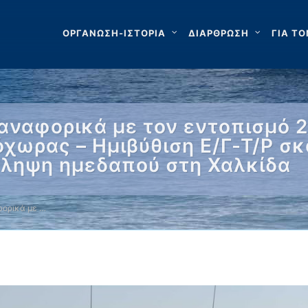
ΟΡΓΑΝΩΣΗ-ΙΣΤΟΡΙΑ
ΔΙΑΡΘΡΩΣΗ
ΓΙΑ ΤΟ
αναφορικά με τον εντοπισμό
όχωρας – Ημιβύθιση Ε/Γ-Τ/Ρ σ
λληψη ημεδαπού στη Χαλκίδα
ορικά με …