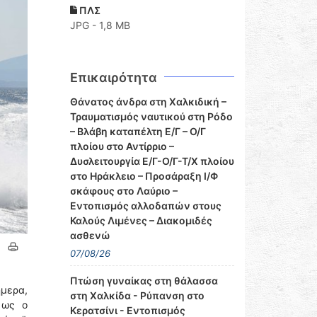
ΠΛΣ
JPG - 1,8 MB
Επικαιρότητα
Θάνατος άνδρα στη Χαλκιδική –
Τραυματισμός ναυτικού στη Ρόδο
– Βλάβη καταπέλτη Ε/Γ – Ο/Γ
πλοίου στο Αντίρριο –
Δυσλειτουργία Ε/Γ-Ο/Γ-Τ/Χ πλοίου
στο Ηράκλειο – Προσάραξη Ι/Φ
σκάφους στο Λαύριο –
Εντοπισμός αλλοδαπών στους
Καλούς Λιμένες – Διακομιδές
ασθενώ
07/08/26
Πτώση γυναίκας στη θάλασσα
μερα,
στη Χαλκίδα - Ρύπανση στο
 ως ο
Κερατσίνι - Εντοπισμός