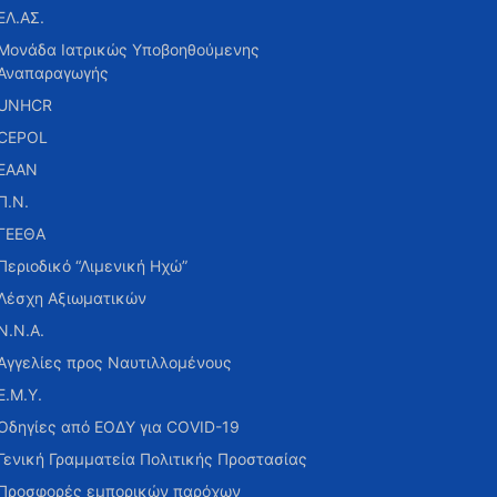
ΕΛ.ΑΣ.
Μονάδα Ιατρικώς Υποβοηθούμενης
Αναπαραγωγής
UNHCR
CEPOL
ΕΑΑΝ
Π.Ν.
ΓΕΕΘΑ
Περιοδικό “Λιμενική Ηχώ”
Λέσχη Αξιωματικών
Ν.Ν.Α.
Αγγελίες προς Ναυτιλλομένους
Ε.Μ.Υ.
Οδηγίες από ΕΟΔΥ για COVID-19
Γενική Γραμματεία Πολιτικής Προστασίας
Προσφορές εμπορικών παρόχων