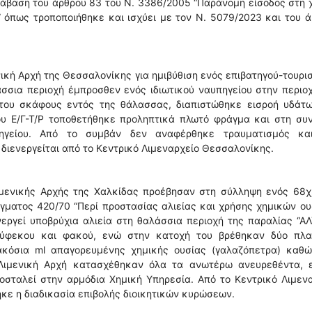
ράβαση του άρθρου 83 του Ν. 3386/2005 “Παράνομη είσοδος στη 
 όπως τροποποιήθηκε και ισχύει με τον Ν. 5079/2023 και του 
ική Αρχή της Θεσσαλονίκης για ημιβύθιση ενός επιβατηγού-τουρι
άσσια περιοχή έμπροσθεν ενός ιδιωτικού ναυπηγείου στην περιο
του σκάφους εντός της θάλασσας, διαπιστώθηκε εισροή υδάτω
ου Ε/Γ-Τ/Ρ τοποθετήθηκε προληπτικά πλωτό φράγμα και στη συ
πηγείου. Από το συμβάν δεν αναφέρθηκε τραυματισμός κα
ιενεργείται από το Κεντρικό Λιμεναρχείο Θεσσαλονίκης.
ιμενικής Αρχής της Χαλκίδας προέβησαν στη σύλληψη ενός 68χ
ματος 420/70 “Περί προστασίας αλιείας και χρήσης χημικών ου
εργεί υποβρύχια αλιεία στη θαλάσσια περιοχή της παραλίας “Α
ούφεκου και φακού, ενώ στην κατοχή του βρέθηκαν δύο πλα
ακόσια ml απαγορευμένης χημικής ουσίας (γαλαζόπετρα) καθώ
 Λιμενική Αρχή κατασχέθηκαν όλα τα ανωτέρω ανευρεθέντα, 
οσταλεί στην αρμόδια Χημική Υπηρεσία. Από το Κεντρικό Λιμεν
ηκε η διαδικασία επιβολής διοικητικών κυρώσεων.