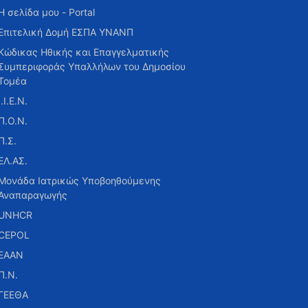
Η σελίδα μου - Portal
Επιτελική Δομή ΕΣΠΑ ΥΝΑΝΠ
Κώδικας Ηθικής και Επαγγελματικής
Συμπεριφοράς Υπαλλήλων του Δημοσίου
Τομέα
Ι.Ι.Ε.Ν.
Π.Ο.Ν.
Π.Σ.
ΕΛ.ΑΣ.
Μονάδα Ιατρικώς Υποβοηθούμενης
Αναπαραγωγής
UNHCR
CEPOL
ΕΑΑΝ
Π.Ν.
ΓΕΕΘΑ