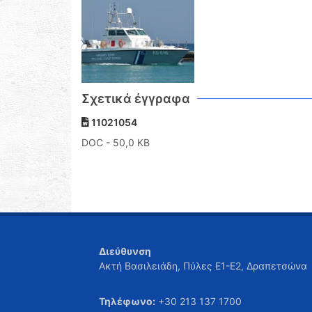
Σχετικά έγγραφα
11021054
DOC
- 50,0 KB
Διεύθυνση
Ακτή Βασιλειάδη, Πύλες Ε1-Ε2, Δραπετσώνα
Τηλέφωνο:
+30 213 137 1700