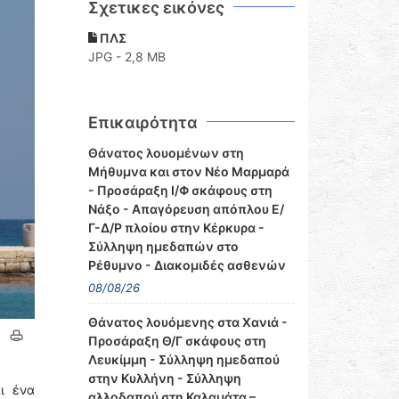
Σχετικες εικόνες
ΠΛΣ
JPG - 2,8 MB
Επικαιρότητα
Θάνατος λουομένων στη
Μήθυμνα και στον Νέο Μαρμαρά
- Προσάραξη Ι/Φ σκάφους στη
Νάξο - Απαγόρευση απόπλου Ε/
Γ-Δ/Ρ πλοίου στην Κέρκυρα -
Σύλληψη ημεδαπών στο
Ρέθυμνο - Διακομιδές ασθενών
08/08/26
Θάνατος λουόμενης στα Χανιά -
Προσάραξη Θ/Γ σκάφους στη
Λευκίμμη - Σύλληψη ημεδαπού
στην Κυλλήνη - Σύλληψη
ι ένα
αλλοδαπού στη Καλαμάτα –