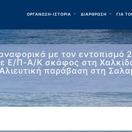
ΟΡΓΑΝΩΣΗ-ΙΣΤΟΡΙΑ
ΔΙΑΡΘΡΩΣΗ
ΓΙΑ ΤΟ
αναφορικά με τον εντοπισμό 2
ε Ε/Π-Α/Κ σκάφος στη Χαλκίδ
Αλιευτική παράβαση στη Σαλαμ
ορικά με …