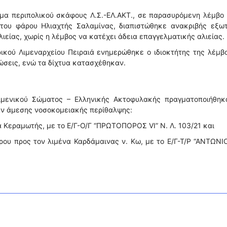
μα περιπολικού σκάφους Λ.Σ.-ΕΛ.ΑΚΤ., σε παρασυρόμενη λέμβο 
 του φάρου Ηλιαχτής Σαλαμίνας, διαπιστώθηκε ανακριβής εξωτ
ιείας, χωρίς η λέμβος να κατέχει άδεια επαγγελματικής αλιείας.
ικού Λιμεναρχείου Πειραιά ενημερώθηκε ο ιδιοκτήτης της λέμβ
ώσεις, ενώ τα δίχτυα κατασχέθηκαν.
ιμενικού Σώματος – Ελληνικής Ακτοφυλακής πραγματοποιήθηκα
αν άμεσης νοσοκομειακής περίθαλψης:
α Κεραμωτής, με το Ε/Γ-Ο/Γ “ΠΡΩΤΟΠΟΡΟΣ VI” Ν. Λ. 103/21 και
ρου προς τον λιμένα Καρδάμαινας ν. Κω, με το Ε/Γ-Τ/Ρ “ΑΝΤΩΝΙ