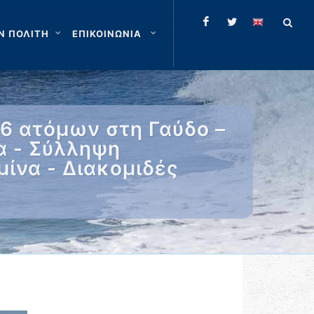
Ν ΠΟΛΙΤΗ
ΕΠΙΚΟΙΝΩΝΙΑ
6 ατόμων στη Γαύδο –
α - Σύλληψη
ίνα - Διακομιδές