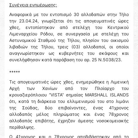
Συνέχεια ενημέρωσης:
Αναφορικά με τον εντοπισμό 30 αλλοδαπών στην Τήλο
την 23.04.24, γνωρίζεται ότι τις απογευματινές ώρες
χθες, εντοπίστηκαν από στελέχη του Κεντρικού
Λιμεναρχείου Ρόδου, σε συνεργασία με στελέχη του
Αστυνομικού Σταθμού της Τήλου, πλησίον του οικισμού
λιβαδιών της Τήλου, τρεις (03) αλλοδαποί, οι οποίοι
αναγνωρίστηκαν ως κυβερνήτες του σκάφους και
συνελήφθησαν κατά παράβαση του αρ. 25 Ν.5038/23.
*****
Τις απογευματινές ώρες χθες, ενημερώθηκε η Λιμενική
Αρχή των Χανίων από τον Πλοίαρχο του
κρουαζιερόπλοιου “VISTA” σημαίας MARSHALL ISLANDS
ότι, κατά τη διάρκεια του ελλιμενισμού του στο λιμάνι
της Σούδας, δύο επιβαίνοντες, ένας 41χρονος
αλλοδαπός μέλος πληρώματος και ένας 78χρονος
αλλοδαπός επιβάτης, έχρηζαν άμεσης νοσοκομειακής
περίθαλψης.
Ο 41χρονος και ο 78χρονος αποβιβάστηκαν από το