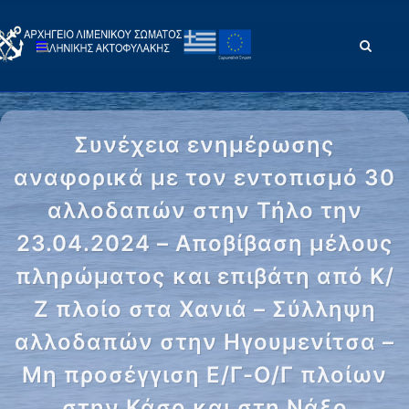
Συνέχεια ενημέρωσης
αναφορικά με τον εντοπισμό 30
αλλοδαπών στην Τήλο την
23.04.2024 – Αποβίβαση μέλους
πληρώματος και επιβάτη από Κ/
Ζ πλοίο στα Χανιά – Σύλληψη
αλλοδαπών στην Ηγουμενίτσα –
Μη προσέγγιση Ε/Γ-Ο/Γ πλοίων
στην Κάσο και στη Νάξο