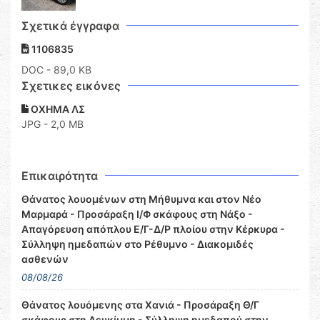
Σχετικά έγγραφα
1106835
DOC
- 89,0 KB
Σχετικες εικόνες
ΟΧΗΜΑ ΛΣ
JPG - 2,0 MB
Επικαιρότητα
Θάνατος λουομένων στη Μήθυμνα και στον Νέο
Μαρμαρά - Προσάραξη Ι/Φ σκάφους στη Νάξο -
Απαγόρευση απόπλου Ε/Γ-Δ/Ρ πλοίου στην Κέρκυρα -
Σύλληψη ημεδαπών στο Ρέθυμνο - Διακομιδές
ασθενών
08/08/26
Θάνατος λουόμενης στα Χανιά - Προσάραξη Θ/Γ
σκάφους στη Λευκίμμη - Σύλληψη ημεδαπού στην