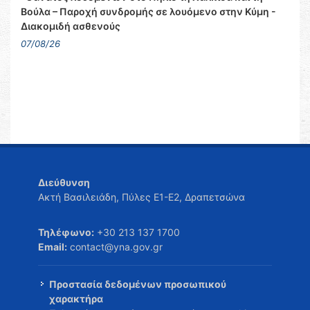
Βούλα – Παροχή συνδρομής σε λουόμενο στην Κύμη -
Διακομιδή ασθενούς
07/08/26
Διεύθυνση
Ακτή Βασιλειάδη, Πύλες Ε1-Ε2, Δραπετσώνα
Τηλέφωνο:
+30 213 137 1700
Email:
contact@yna.gov.gr
Προστασία δεδομένων προσωπικού
χαρακτήρα