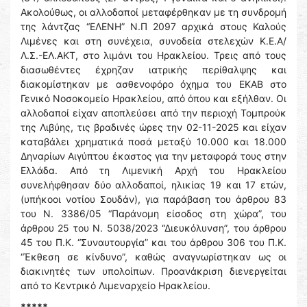
Ακολούθως, οι αλλοδαποί μεταφέρθηκαν με τη συνδρομή
της λάντζας “ΕΛΕΝΗ” Ν.Π 2097 αρχικά στους Καλούς
Λιμένες και στη συνέχεια, συνοδεία στελεχών Κ.Ε.Α/
Λ.Σ.-ΕΛ.ΑΚΤ, στο λιμάνι του Ηρακλείου. Τρεις από τους
διασωθέντες έχρηζαν ιατρικής περίθαλψης και
διακομίστηκαν με ασθενοφόρο όχημα του ΕΚΑΒ στο
Γενικό Νοσοκομείο Ηρακλείου, από όπου και εξήλθαν. Οι
αλλοδαποί είχαν αποπλεύσει από την περιοχή Τομπρούκ
της Λιβύης, τις βραδινές ώρες την 02-11-2025 και είχαν
καταβάλει χρηματικά ποσά μεταξύ 10.000 και 18.000
Δηναρίων Αιγύπτου έκαστος για την μεταφορά τους στην
Ελλάδα. Από τη Λιμενική Αρχή του Ηρακλείου
συνελήφθησαν δύο αλλοδαποί, ηλικίας 19 και 17 ετών,
(υπήκοοι νοτίου Σουδάν), για παράβαση του άρθρου 83
του Ν. 3386/05 “Παράνομη είσοδος στη χώρα”, του
άρθρου 25 του Ν. 5038/2023 “Διευκόλυνση”, του άρθρου
45 του Π.Κ. “Συναυτουργία” και του άρθρου 306 του Π.Κ.
“Έκθεση σε κίνδυνο”, καθώς αναγνωρίστηκαν ως οι
διακινητές των υπολοίπων. Προανάκριση διενεργείται
από το Κεντρικό Λιμεναρχείο Ηρακλείου.
*****