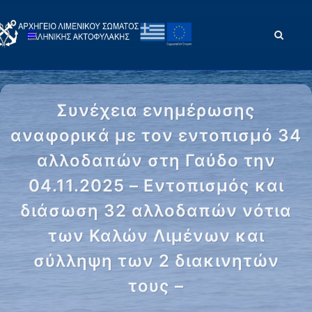
Συνέχεια ενημέρωσης
αναφορικά με τον εντοπισμό 34
αλλοδαπών στη Γαύδο την
04.11.2025 – Εντοπισμός και
διάσωση 32 αλλοδαπών νότια
των Καλών Λιμένων και
σύλληψη των 2 διακινητών
τους –