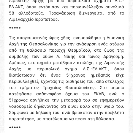
Λιμενικής Αρχής με δύο περιπολικά οχήματα Λ.Σ.-
ΕΛ.ΑΚΤ, όπου εντόπισαν και περισυνέλλεξαν συνολικά
58 αλλοδαπούς. Προανάκριση διενεργείται από το
Λιμεναρχείο Ιεράπετρας.
*****
Τις απογευματινές ώρες χθες, ενημερώθηκε η Λιμενική
Αρχή της Θεσσαλονίκης για την ανάσυρση ενός ατόμου
από τη θαλάσσια περιοχή Θερμαϊκού, στο ύψος της
συμβολής των οδών Λ. Νίκης και Ίωνος Δραγούμη.
Αμέσως, στο σημείο μετέβησαν στελέχη της Λιμενικής
Αρχής με περιπολικό όχημα Λ.Σ.-ΕΛ.ΑΚΤ., όπου
διαπίστωσαν ότι ένας 51χρονος ημεδαπός είχε
περισυλλεχθεί, έχοντας τις αισθήσεις του, από στέλεχος
του τμήματος Τροχαίας Θεσσαλονίκης. Στο σημείο
κατέφθασε ασθενοφόρο όχημα του ΕΚΑΒ, ενώ ο
51χρονος αρνήθηκε την μεταφορά του σε εφημερεύον
νοσοκομείο δηλώνοντας ότι είναι καλά στην υγεία του.
Σύμφωνα με δήλωσή του, ενώ βρισκόταν στην προβλήτα
παραπάτησε, με αποτέλεσμα να πέσει στη θάλασσα.
*****