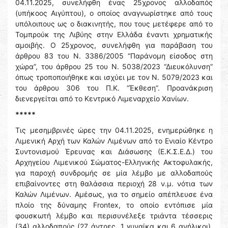
04.11.2025, συνελήφθη ένας 25χρονος αλλοδαπός
(υπήκοος Αιγύπτου), ο οποίος αναγνωρίστηκε από τους
υπόλοιπους ως ο διακινητής, που τους μετέφερε από το
Τομπρούκ της Λιβύης στην Ελλάδα έναντι χρηματικής
αμοιβής. Ο 25χρονος, συνελήφθη για παράβαση του
άρθρου 83 του Ν. 3386/2005 “Παράνομη είσοδος στη
χώρα”, του άρθρου 25 του Ν. 5038/2023 “Διευκόλυνση”
όπως τροποποιήθηκε και ισχύει με τον Ν. 5079/2023 και
του άρθρου 306 του Π.Κ. “Έκθεση”. Προανάκριση
διενεργείται από το Κεντρικό Λιμεναρχείο Χανίων.
*****
Τις μεσημβρινές ώρες την 04.11.2025, ενημερώθηκε η
Λιμενική Αρχή των Καλών Λιμένων από το Ενιαίο Κέντρο
Συντονισμού Έρευνας και Διάσωσης (Ε.Κ.Σ.Ε.Δ.) του
Αρχηγείου Λιμενικού Σώματος-Ελληνικής Ακτοφυλακής,
για παροχή συνδρομής σε μία λέμβο με αλλοδαπούς
επιβαίνοντες στη θαλάσσια περιοχή 28 ν.μ. νότια των
Καλών Λιμένων. Αμέσως, για το σημείο απέπλευσε ένα
πλοίο της δύναμης Frontex, το οποίο εντόπισε μία
φουσκωτή λέμβο και περισυνέλεξε τριάντα τέσσερις
(34) αλλοδαπούς (27 άντρες, 1 γυναίκα και 6 ανήλικοι).