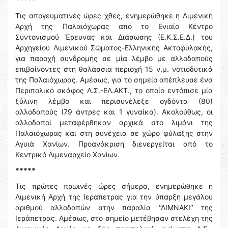
Τις απογευματινές ώρες χθες, ενημερώθηκε η Λιμενική
Αρχή της Παλαιόχωρας από το Ενιαίο Κέντρο
Συντονισμού Έρευνας και Διάσωσης (Ε.Κ.Σ.Ε.Δ.) του
Αρχηγείου Λιμενικού Σώματος-Ελληνικής Ακτοφυλακής,
για παροχή συνδρομής σε μία λέμβο με αλλοδαπούς
επιβαίνοντες στη θαλάσσια περιοχή 15 ν.μ. νοτιοδυτικά
της Παλαιόχωρας. Αμέσως, για το σημείο απέπλευσε ένα
Περιπολικό σκάφος Λ.Σ.-ΕΛ.ΑΚΤ., το οποίο εντόπισε μία
ξύλινη λέμβο και περισυνέλεξε ογδόντα (80)
αλλοδαπούς (79 άντρες και 1 γυναίκα). Ακολούθως, οι
αλλοδαποί μεταφέρθηκαν αρχικά στο λιμάνι της
Παλαιόχωρας και στη συνέχεια σε χώρο φύλαξης στην
Αγυιά Χανίων. Προανάκριση διενεργείται από το
Κεντρικό Λιμεναρχείο Χανίων.
*****
Τις πρώτες πρωινές ώρες σήμερα, ενημερώθηκε η
Λιμενική Αρχή της Ιεράπετρας για την ύπαρξη μεγάλου
αριθμού αλλοδαπών στην παραλία ‘’ΛΙΜΝΑΚΙ’’ της
Ιεράπετρας. Αμέσως, στο σημείο μετέβησαν στελέχη της