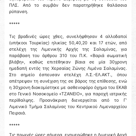
ΠΛΣ. Από το συμβάν δεν παρατηρήθηκε θαλάσσια
ρύπανση.
*****
Τις βραδινές ώρες χθες, συνελήφθησαν 4 αλλοδαποί
(υπήκοοι Τουρκίας) ηλικίας 50,40,20 και 17 ετών, από
στελέχη της Λιμενικής Αρχής της Σαλαμίνας, για
παράβαση του άρθρου 310 του Π.Κ. «Βαριά σωματική
βλάβη», καθώς επιτέθηκαν βίαια σε μία 30χρονη
ημεδαπή εντός της Χερσαίας Ζώνης Λιμένα Σαλαμίνας.
Στο σημείο έσπευσαν στελέχη Λ.Σ.-ΕΛ.ΑΚΤ., όπου
απέτρεψαν τη συνέχιση της σε βάρος της επίθεσης, ενώ
η 30χρονη διακομίστηκε με ασθενοφόρο όχημα του ΕΚΑΒ
στο Γενικό Νοσοκομείο «ΤΖΑΝΕΙΟ», για παροχή ιατρικής
περίθαλψης. Προανάκριση διενεργείται από το Γ’
Λιμενικό Τμήμα Σαλαμίνας του Κεντρικού Λιμεναρχείου
Πειραιά.
*****
Τις πρωινές ώρες σήμερα, ενημερώθηκε η Λιμενική Αρχή