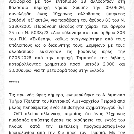
Αναφορικά με τον εντοπισμό 38 αλλοδαπών στη
θαλάσσια περιοχή νήσου Χρυσής την 09.06.26,
συνελήφθη ένας 19χρονος αλλοδαπός (υπήκοος
Σουδάν), εξ’ αυτών, για παράβαση του άρθρου 83 του Ν.
3386/2005 «Παράνομη είσοδος στη χώρα», του άρθρου
25 του Ν. 5038/23 «Διευκόλυνση» και του άρθρου 306
του Π.Κ. «Έκθεση», καθώς αναγνωρίστηκε από τους
υπόλοιπους ως ο διακινητής τους. Σύμφωνα με τους
αλλοδαπούς εκκίνησαν τις βραδινές ώρες την
07.06.2026 από την περιοχή Τομπρούκ της Λιβύης,
καταβάλλοντας χρηματικά ποσά μεταξύ 2.000 και
3.000ευρώ, για τη μεταφορά τους στην Ελλάδα.
*****
Τις πρωινές ώρες σήμερα, ενημερώθηκε το Α’ Λιμενικό
Τμήμα Τζελέπη του Κεντρικού Λιμεναρχείου Πειραιά από
μέλος πληρώματος ενός επιβατηγού οχηματαγωγού (Ε/Γ
– Ο/Γ) πλοίου ελληνικής σημαίας, ότι ένας 71χρονος
ημεδαπός επιβάτης έχασε τις αισθήσεις του εντός του
πλοίου, κατά την εκτέλεση προγραμματισμένου
δρομολογίου από την Κω προς τον Πειραιά. Με τον