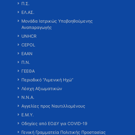
Π.Σ.
ΕΛ.ΑΣ.
Μονάδα Ιατρικώς Υποβοηθούμενης
Αναπαραγωγής
UNHCR
CEPOL
ΕΑΑΝ
Π.Ν.
ΓΕΕΘΑ
Περιοδικό “Λιμενική Ηχώ”
Λέσχη Αξιωματικών
Ν.Ν.Α.
Αγγελίες προς Ναυτιλλομένους
Ε.Μ.Υ.
Οδηγίες από ΕΟΔΥ για COVID-19
Γενική Γραμματεία Πολιτικής Προστασίας