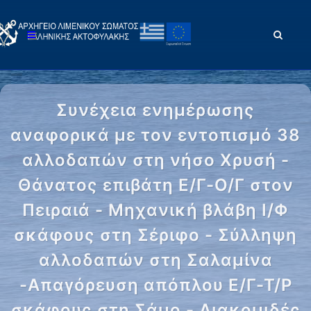
Συνέχεια ενημέρωσης
αναφορικά με τον εντοπισμό 38
αλλοδαπών στη νήσο Χρυσή -
Θάνατος επιβάτη Ε/Γ-Ο/Γ στον
Πειραιά - Μηχανική βλάβη Ι/Φ
σκάφους στη Σέριφο - Σύλληψη
αλλοδαπών στη Σαλαμίνα
-Απαγόρευση απόπλου Ε/Γ-Τ/Ρ
σκάφους στη Σάμο - Διακομιδές