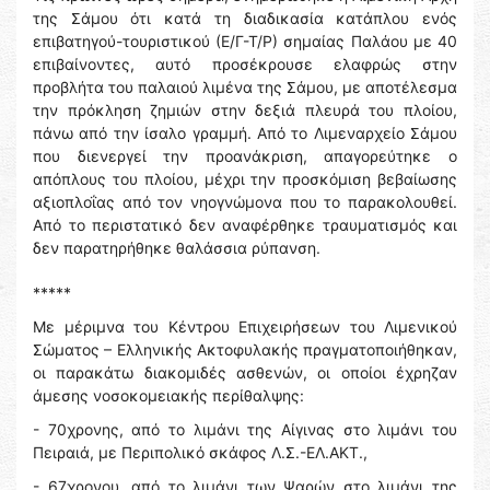
της Σάμου ότι κατά τη διαδικασία κατάπλου ενός
επιβατηγού-τουριστικού (Ε/Γ-Τ/Ρ) σημαίας Παλάου με 40
επιβαίνοντες, αυτό προσέκρουσε ελαφρώς στην
προβλήτα του παλαιού λιμένα της Σάμου, με αποτέλεσμα
την πρόκληση ζημιών στην δεξιά πλευρά του πλοίου,
πάνω από την ίσαλο γραμμή. Από το Λιμεναρχείο Σάμου
που διενεργεί την προανάκριση, απαγορεύτηκε ο
απόπλους του πλοίου, μέχρι την προσκόμιση βεβαίωσης
αξιοπλοΐας από τον νηογνώμονα που το παρακολουθεί.
Από το περιστατικό δεν αναφέρθηκε τραυματισμός και
δεν παρατηρήθηκε θαλάσσια ρύπανση.
*****
Με μέριμνα του Κέντρου Επιχειρήσεων του Λιμενικού
Σώματος – Ελληνικής Ακτοφυλακής πραγματοποιήθηκαν,
οι παρακάτω διακομιδές ασθενών, οι οποίοι έχρηζαν
άμεσης νοσοκομειακής περίθαλψης:
- 70χρονης, από το λιμάνι της Αίγινας στο λιμάνι του
Πειραιά, με Περιπολικό σκάφος Λ.Σ.-ΕΛ.ΑΚΤ.,
- 67χρονου, από το λιμάνι των Ψαρών στο λιμάνι της