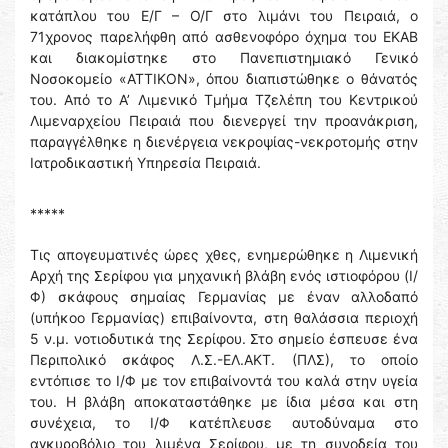
κατάπλου του Ε/Γ – Ο/Γ στο λιμάνι του Πειραιά, ο
71χρονος παρελήφθη από ασθενοφόρο όχημα του ΕΚΑΒ
και διακομίστηκε στο Πανεπιστημιακό Γενικό
Νοσοκομείο «ΑΤΤΙΚΟΝ», όπου διαπιστώθηκε ο θάνατός
του. Από το Α’ Λιμενικό Τμήμα Τζελέπη του Κεντρικού
Λιμεναρχείου Πειραιά που διενεργεί την προανάκριση,
παραγγέλθηκε η διενέργεια νεκροψίας-νεκροτομής στην
Ιατροδικαστική Υπηρεσία Πειραιά.
*****
Τις απογευματινές ώρες χθες, ενημερώθηκε η Λιμενική
Αρχή της Σερίφου για μηχανική βλάβη ενός ιστιοφόρου (Ι/
Φ) σκάφους σημαίας Γερμανίας με έναν αλλοδαπό
(υπήκοο Γερμανίας) επιβαίνοντα, στη θαλάσσια περιοχή
5 ν.μ. νοτιοδυτικά της Σερίφου. Στο σημείο έσπευσε ένα
Περιπολικό σκάφος Λ.Σ.-ΕΛ.ΑΚΤ. (ΠΛΣ), το οποίο
εντόπισε το Ι/Φ με τον επιβαίνοντά του καλά στην υγεία
του. Η βλάβη αποκαταστάθηκε με ίδια μέσα και στη
συνέχεια, το Ι/Φ κατέπλευσε αυτοδύναμα στο
αγκυροβόλιο του λιμένα Σερίφου, με τη συνοδεία του