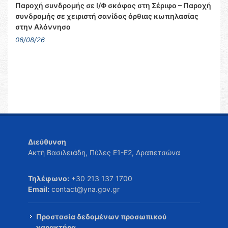
Παροχή συνδρομής σε Ι/Φ σκάφος στη Σέριφο – Παροχή
συνδρομής σε χειριστή σανίδας όρθιας κωπηλασίας
στην Αλόννησο
06/08/26
Διεύθυνση
Ακτή Βασιλειάδη, Πύλες Ε1-Ε2, Δραπετσώνα
Τηλέφωνο:
+30 213 137 1700
Email:
contact@yna.gov.gr
Προστασία δεδομένων προσωπικού
χαρακτήρα