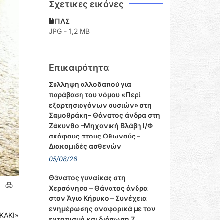
Σχετικες εικόνες
ΠΛΣ
JPG - 1,2 MB
Επικαιρότητα
Σύλληψη αλλοδαπού για
παράβαση του νόμου «Περί
εξαρτησιογόνων ουσιών» στη
Σαμοθράκη– Θάνατος άνδρα στη
Ζάκυνθο –Μηχανική Βλάβη Ι/Φ
σκάφους στους Οθωνούς –
Διακομιδές ασθενών
05/08/26
Θάνατος γυναίκας στη
Χερσόνησο – Θάνατος άνδρα
στον Άγιο Κήρυκο – Συνέχεια
ενημέρωσης αναφορικά με τον
ΚΑΚΙ»
εντοπισμό και διάσωση 7