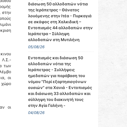
αύδου
διάσωση 50 αλλοδαπών νότια
δρομής
της Ιεράπετρας – Θάνατος
, στην
λουόμενης στην Ιτέα - Πυρκαγιά
δαπούς
σε σκάφος στη Χαλκιδική –
ιμάνι
Εντοπισμός 44 αλλοδαπών στην
κριση
Ιεράπετρα – Σύλληψη
αλλοδαπών στη Μυτιλήνη
05/08/26
κκινου
Εντοπισμός και διάσωση 50
 Λ.Σ.-
αλλοδαπών νότια της
ια των
Ιεράπετρας - Συλλήψεις
 λέμβο
ημεδαπών για παράβαση του
ια, οι
νόμου "Περί εξαρτησιογόνων
ό χώρο
ουσιών" στα Χανιά - Εντοπισμός
και διάσωση 33 αλλοδαπών και
σύλληψη του διακινητή τους
στην Αγία Γαλήνη -
αν οι
04/08/26