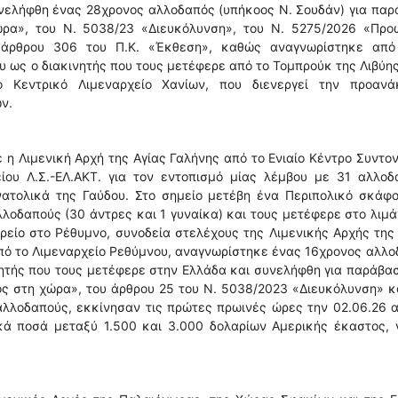
υνελήφθη ένας 28χρονος αλλοδαπός (υπήκοος Ν. Σουδάν) για πα
ρα», του Ν. 5038/23 «Διευκόλυνση», του Ν. 5275/2026 «Προ
 άρθρου 306 του Π.Κ. «Έκθεση», καθώς αναγνωρίστηκε από
υ ως ο διακινητής που τους μετέφερε από το Τομπρούκ της Λιβύη
ο Κεντρικό Λιμεναρχείο Χανίων, που διενεργεί την προανάκ
ν.
η Λιμενική Αρχή της Αγίας Γαλήνης από το Ενιαίο Κέντρο Συντο
είου Λ.Σ.-ΕΛ.ΑΚΤ. για τον εντοπισμό μίας λέμβου με 31 αλλο
ανατολικά της Γαύδου. Στο σημείο μετέβη ένα Περιπολικό σκάφ
λλοδαπούς (30 άντρες και 1 γυναίκα) και τους μετέφερε στο λιμά
ρείο στο Ρέθυμνο, συνοδεία στελέχους της Λιμενικής Αρχής της
πό το Λιμεναρχείο Ρεθύμνου, αναγνωρίστηκε ένας 16χρονος αλλ
ητής που τους μετέφερε στην Ελλάδα και συνελήφθη για παράβα
ς στη χώρα», του άρθρου 25 του Ν. 5038/2023 «Διευκόλυνση» κ
λλοδαπούς, εκκίνησαν τις πρώτες πρωινές ώρες την 02.06.26 
κά ποσά μεταξύ 1.500 και 3.000 δολαρίων Αμερικής έκαστος, γ