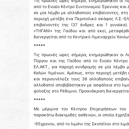
Τις πρωινές ώρες σήμερα, ενημερώθηκαν οι Λ
από το Ενιαίο Κέντρο Συντονισμού Έρευνας και Δ
σε μία λέμβο με αλλοδαπούς επιβαίνοντες, στη 
περιοχή μετέβη ένα Περιπολικό σκάφος Λ.Σ.-ΕΛ
επιβαίνοντές της (37 άνδρες και 1 γυναίκα)
«ΤΗΓΑΝΙ» της Γαύδου και από εκεί, μεταφέρ
διενεργείται από το Κεντρικό Λιμεναρχείο Χανίω
*****
Τις πρωινές ώρες σήμερα, ενημερώθηκαν οι Λι
Πύργου και της Γαύδου από το Ενιαίο Κέντρο 
ΕΛ.ΑΚΤ., για παροχή συνδρομής σε μία λέμβο μ
Καλών Λιμένων. Αμέσως, στην περιοχή μετέβη 
και περισυνέλεξε τους 38 αλλοδαπούς επιβαίνο
αλλοδαποί αποβιβάστηκαν με ασφάλεια στο λιμά
φύλαξης στο Ρέθυμνο. Προανάκριση διενεργείται
*****
Με μέριμνα του Κέντρου Επιχειρήσεων του 
παρακάτω διακομιδές ασθενών, οι οποίοι έχρηζ
-65χρονου, από το λιμάνι της Σκοπέλου στο λιμά