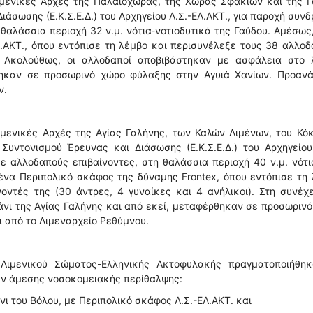
ιμενικές Αρχές της Παλαιόχωρας, της Χώρας Σφακίων και της Γ
ιάσωσης (Ε.Κ.Σ.Ε.Δ.) του Αρχηγείου Λ.Σ.-ΕΛ.ΑΚΤ., για παροχή συν
θαλάσσια περιοχή 32 ν.μ. νότια-νοτιοδυτικά της Γαύδου. Αμέσως
.ΑΚΤ., όπου εντόπισε τη λέμβο και περισυνέλεξε τους 38 αλλο
. Ακολούθως, οι αλλοδαποί αποβιβάστηκαν με ασφάλεια στο λ
θηκαν σε προσωρινό χώρο φύλαξης στην Αγυιά Χανίων. Προανά
ν.
μενικές Αρχές της Αγίας Γαλήνης, των Καλών Λιμένων, του Κό
Συντονισμού Έρευνας και Διάσωσης (Ε.Κ.Σ.Ε.Δ.) του Αρχηγείου
ε αλλοδαπούς επιβαίνοντες, στη θαλάσσια περιοχή 40 ν.μ. νότ
ένα Περιπολικό σκάφος της δύναμης Frontex, όπου εντόπισε τη
ντές της (30 άντρες, 4 γυναίκες και 4 ανήλικοι). Στη συνέχε
νι της Αγίας Γαλήνης και από εκεί, μεταφέρθηκαν σε προσωριν
 από το Λιμεναρχείο Ρεθύμνου.
Λιμενικού Σώματος-Ελληνικής Ακτοφυλακής πραγματοποιήθηκ
αν άμεσης νοσοκομειακής περίθαλψης:
νι του Βόλου, με Περιπολικό σκάφος Λ.Σ.-ΕΛ.ΑΚΤ. και