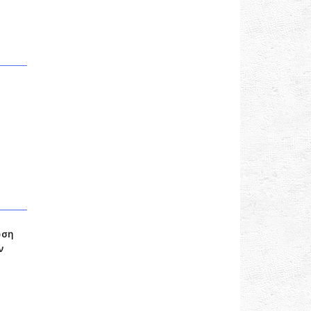
ωση
ν