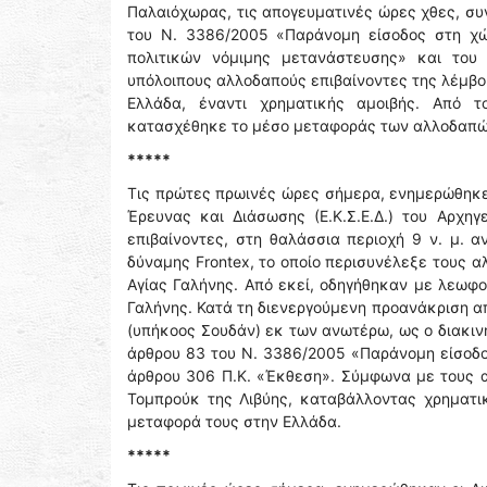
Παλαιόχωρας, τις απογευματινές ώρες χθες, σ
του Ν. 3386/2005 «Παράνομη είσοδος στη χώ
πολιτικών νόμιμης μετανάστευσης» και του
υπόλοιπους αλλοδαπούς επιβαίνοντες της λέμβο
Ελλάδα, έναντι χρηματικής αμοιβής. Από τ
κατασχέθηκε το μέσο μεταφοράς των αλλοδαπώ
*****
Τις πρώτες πρωινές ώρες σήμερα, ενημερώθηκε 
Έρευνας και Διάσωσης (Ε.Κ.Σ.Ε.Δ.) του Αρχηγ
επιβαίνοντες, στη θαλάσσια περιοχή 9 ν. μ. 
δύναμης Frontex, το οποίο περισυνέλεξε τους α
Αγίας Γαλήνης. Από εκεί, οδηγήθηκαν με λεωφο
Γαλήνης. Κατά τη διενεργούμενη προανάκριση α
(υπήκοος Σουδάν) εκ των ανωτέρω, ως ο διακιν
άρθρου 83 του Ν. 3386/2005 «Παράνομη είσοδο
άρθρου 306 Π.Κ. «Έκθεση». Σύμφωνα με τους α
Τομπρούκ της Λιβύης, καταβάλλοντας χρηματι
μεταφορά τους στην Ελλάδα.
*****