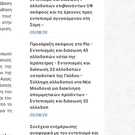
ράβαση
αλλοδαπών επιβαινόντων Ι/Φ
ώθηση
σκάφους και τις έρευνες προς
 τους
εντοπισμό αγνοούμενου στη
ς στην
Σύμη –
ριση,
05/08/26
Προσάραξη σκάφους στο Ρίο -
Εντοπισμός και διάσωση 45
νισμού
αλλοδαπών νότια της
δαπούς
Ιεράπετρας - Εντοπισμός και
ος της
διάσωση 33 αλλοδαπών
νι της
νοτιοδυτικά της Γαύδου –
 Αγίας
Σύλληψη αλλοδαπού στα Νέα
οδαπός
Μουδανιά για διακίνηση
ση του
απομιμητικών προϊόντων -
αι του
Εντοπισμός και διάσωση 32
από το
αλλοδαπ
ια τη
05/08/26
Συνέχεια ενημέρωσης
αναφορικά με τον εντοπισμό και