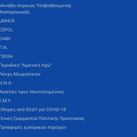
Μονάδα Ιατρικώς Υποβοηθούμενης
Αναπαραγωγής
UNHCR
CEPOL
ΕΑΑΝ
Π.Ν.
ΓΕΕΘΑ
Περιοδικό “Λιμενική Ηχώ”
Λέσχη Αξιωματικών
Ν.Ν.Α.
Αγγελίες προς Ναυτιλλομένους
Ε.Μ.Υ.
Οδηγίες από ΕΟΔΥ για COVID-19
Γενική Γραμματεία Πολιτικής Προστασίας
Προσφορές εμπορικών παρόχων