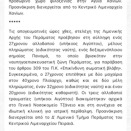
προσωρινό χώρο φιλοξενίας στην Αγυιά Χανίων.
Προανάκριση διενεργείται από το Κεντρικό Λιμεναρχείο
Χανίων.
*****
Τις απογευματινές ώρες χθες, στελέχη της Λιμενικής
Αρχής του Περάματος προέβησαν στη σύλληψη ενός
27χρονου αλλοδαπού (υπήκοος Αιγύπτου), μέλους
πληρώματος (ειδικότητας ναύτη), ενός δεξαμενόπλοιου
σημαίας Παναμά, το οποίο βρισκόταν στην
ναυπηγοεπισκευαστική ζώνη Περάματος, για παράβαση
του άρθρου 309 του Π.Κ. «Επικίνδυνη σωματική βλάβη».
Συγκεκριμένα, ο 27χρονος επιτέθηκε με δύο μαχαίρια
στον 40χρονο Πλοίαρχο, καθώς και σε δύο μέλη
πληρώματος, έναν 32χρονο (ειδικότητας ναύτη) και έναν
20χρονο (ειδικότητας καθαριστή). Οι τρεις αλλοδαποί
τραυματίες (υπήκοοι Αιγύπτου) διακομίστηκαν αρχικά
στο Γενικό Νοσοκομείο Τζάνειο και στη συνέχεια σε
ιδιωτική κλινική για ιατρική περίθαλψη. Προανάκριση
διενεργείται από το Δ’ Λιμενικό Τμήμα Περάματος του
Κεντρικού Λιμεναρχείου Πειραιά.