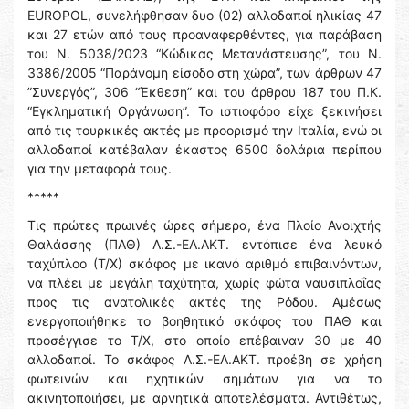
EUROPOL, συνελήφθησαν δυο (02) αλλοδαποί ηλικίας 47
και 27 ετών από τους προαναφερθέντες, για παράβαση
του Ν. 5038/2023 “Κώδικας Μετανάστευσης”, του Ν.
3386/2005 “Παράνομη είσοδο στη χώρα”, των άρθρων 47
”Συνεργός”, 306 “Έκθεση” και του άρθρου 187 του Π.Κ.
“Εγκληματική Οργάνωση”. Το ιστιοφόρο είχε ξεκινήσει
από τις τουρκικές ακτές με προορισμό την Ιταλία, ενώ οι
αλλοδαποί κατέβαλαν έκαστος 6500 δολάρια περίπου
για την μεταφορά τους.
*****
Τις πρώτες πρωινές ώρες σήμερα, ένα Πλοίο Ανοιχτής
Θαλάσσης (ΠΑΘ) Λ.Σ.-ΕΛ.ΑΚΤ. εντόπισε ένα λευκό
ταχύπλοο (Τ/Χ) σκάφος με ικανό αριθμό επιβαινόντων,
να πλέει με μεγάλη ταχύτητα, χωρίς φώτα ναυσιπλοΐας
προς τις ανατολικές ακτές της Ρόδου. Αμέσως
ενεργοποιήθηκε το βοηθητικό σκάφος του ΠΑΘ και
προσέγγισε το Τ/Χ, στο οποίο επέβαιναν 30 με 40
αλλοδαποί. Το σκάφος Λ.Σ.-ΕΛ.ΑΚΤ. προέβη σε χρήση
φωτεινών και ηχητικών σημάτων για να το
ακινητοποιήσει, με αρνητικά αποτελέσματα. Αντιθέτως,