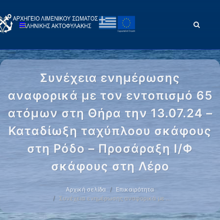
Συνέχεια ενημέρωσης
αναφορικά με τον εντοπισμό 65
ατόμων στη Θήρα την 13.07.24 –
Καταδίωξη ταχύπλοου σκάφους
στη Ρόδο – Προσάραξη Ι/Φ
σκάφους στη Λέρο
Αρχική σελίδα
Επικαιρότητα
Συνέχεια ενημέρωσης αναφορικά με …