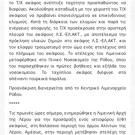
το Τ/Χ σκάφος ανέπτυξε ταχύτητα προσπαθώντας να
διαφύγει. Ακολούθησε καταδίωξη με τον χειριστή του Τ/Χ
σκάφους να προβαίνει επανειλημμένα σε επικίνδυνους
ελιγμούς. Κατά τη διάρκεια των ελιγμών και παρά τις
ενέργειες αποφυγής, το Τ/Χ προσέκρουσε στην αριστερή
πλευρά του σκάφους Λ.Σ.-ΕΛ.ΑΚΤ., με αποτέλεσμα την
πρόκληση υλικών ζημιών στο σκάφος Λ.Σ.-ΕΛ.ΑΚΤ. και
τον ελαφρύ τραυματισμό στον ώμο ενός στελέχους από
το πλήρωμα του σκάφους. Το στέλεχος του Λιμενικού
μεταφέρθηκε στο Γενικό Νοσοκομείο της Ρόδου, όπου
του παρασχέθηκαν οι πρώτες βοήθειες και εξήλθε του
νοσοκομείου. Το ταχύπλοο σκάφος διέφυγε στα
απέναντι τουρκικά παράλια.
Προανάκριση διενεργείται από το Κεντρικό Λιμεναρχείο
Ρόδου.
*****
Τις πρωινές ώρες σήμερα, ενημερώθηκε η Λιμενική Αρχή
της Λέρου για την προσάραξη ενός ιστιοφόρου (Ι/Φ)
σκάφους, στη θαλάσσια περιοχή του όρμου Αλίντων της
Λέρου. Αμέσως, στην περιοχή μετέβησαν στελέχη της