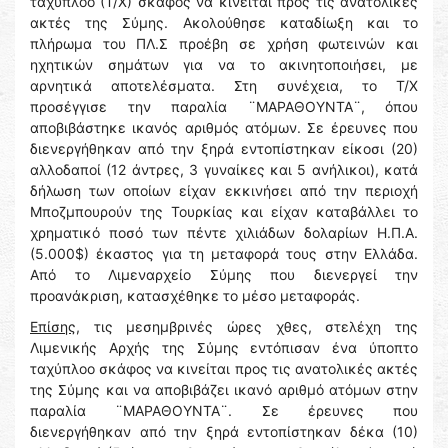
ταχύπλοο (Τ/Χ) σκάφος να κινείται προς τις ανατολικές
ακτές της Σύμης. Ακολούθησε καταδίωξη και το
πλήρωμα του ΠΛ.Σ προέβη σε χρήση φωτεινών και
ηχητικών σημάτων για να το ακινητοποιήσει, με
αρνητικά αποτελέσματα. Στη συνέχεια, το Τ/Χ
προσέγγισε την παραλία ¨ΜΑΡΑΘΟΥΝΤΑ¨, όπου
αποβιβάστηκε ικανός αριθμός ατόμων. Σε έρευνες που
διενεργήθηκαν από την ξηρά εντοπίστηκαν είκοσι (20)
αλλοδαποί (12 άντρες, 3 γυναίκες και 5 ανήλικοι), κατά
δήλωση των οποίων είχαν εκκινήσει από την περιοχή
Μποζμπουρούν της Τουρκίας και είχαν καταβάλλει το
χρηματικό ποσό των πέντε χιλιάδων δολαρίων Η.Π.Α.
(5.000$) έκαστος για τη μεταφορά τους στην Ελλάδα.
Από το Λιμεναρχείο Σύμης που διενεργεί την
προανάκριση, κατασχέθηκε το μέσο μεταφοράς.
Επίσης
, τις μεσημβρινές ώρες χθες, στελέχη της
Λιμενικής Αρχής της Σύμης εντόπισαν ένα ύποπτο
ταχύπλοο σκάφος να κινείται προς τις ανατολικές ακτές
της Σύμης και να αποβιβάζει ικανό αριθμό ατόμων στην
παραλία ¨ΜΑΡΑΘΟΥΝΤΑ¨. Σε έρευνες που
διενεργήθηκαν από την ξηρά εντοπίστηκαν δέκα (10)