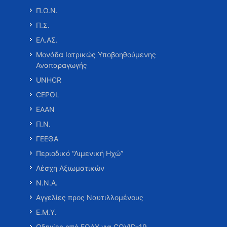
Π.Ο.Ν.
Π.Σ.
ΕΛ.ΑΣ.
Μονάδα Ιατρικώς Υποβοηθούμενης
Αναπαραγωγής
UNHCR
CEPOL
ΕΑΑΝ
Π.Ν.
ΓΕΕΘΑ
Περιοδικό “Λιμενική Ηχώ”
Λέσχη Αξιωματικών
Ν.Ν.Α.
Αγγελίες προς Ναυτιλλομένους
Ε.Μ.Υ.
Οδηγίες από ΕΟΔΥ για COVID-19