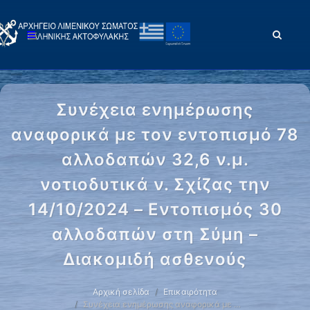
Συνέχεια ενημέρωσης
αναφορικά με τον εντοπισμό 78
αλλοδαπών 32,6 ν.μ.
νοτιοδυτικά ν. Σχίζας την
14/10/2024 – Εντοπισμός 30
αλλοδαπών στη Σύμη –
Διακομιδή ασθενούς
Αρχική σελίδα
Επικαιρότητα
Συνέχεια ενημέρωσης αναφορικά με …