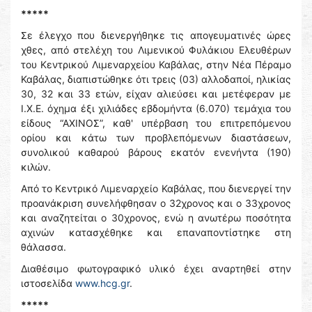
*****
Σε έλεγχο που διενεργήθηκε τις απογευματινές ώρες
χθες, από στελέχη του Λιμενικού Φυλάκιου Ελευθέρων
του Κεντρικού Λιμεναρχείου Καβάλας, στην Νέα Πέραμο
Καβάλας, διαπιστώθηκε ότι τρεις (03) αλλοδαποί, ηλικίας
30, 32 και 33 ετών, είχαν αλιεύσει και μετέφεραν με
Ι.Χ.Ε. όχημα έξι χιλιάδες εβδομήντα (6.070) τεμάχια του
είδους “ΑΧΙΝΟΣ”, καθ' υπέρβαση του επιτρεπόμενου
ορίου και κάτω των προβλεπόμενων διαστάσεων,
συνολικού καθαρού βάρους εκατόν ενενήντα (190)
κιλών.
Από το Κεντρικό Λιμεναρχείο Καβάλας, που διενεργεί την
προανάκριση συνελήφθησαν ο 32χρονος και ο 33χρονος
και αναζητείται ο 30χρονος, ενώ η ανωτέρω ποσότητα
αχινών κατασχέθηκε και επαναποντίστηκε στη
θάλασσα.
Διαθέσιμο φωτογραφικό υλικό έχει αναρτηθεί στην
ιστοσελίδα
www.hcg.gr
.
*****