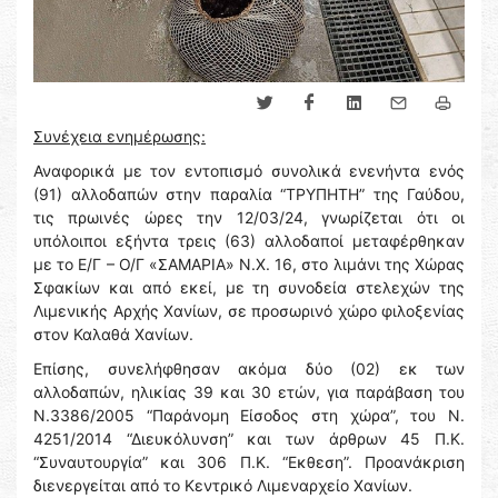
Συνέχεια ενημέρωσης:
Αναφορικά με τον εντοπισμό συνολικά ενενήντα ενός
(91) αλλοδαπών στην παραλία “ΤΡΥΠΗΤΗ” της Γαύδου,
τις πρωινές ώρες την 12/03/24, γνωρίζεται ότι οι
υπόλοιποι εξήντα τρεις (63) αλλοδαποί μεταφέρθηκαν
με το Ε/Γ – Ο/Γ «ΣΑΜΑΡΙΑ» Ν.Χ. 16, στο λιμάνι της Χώρας
Σφακίων και από εκεί, με τη συνοδεία στελεχών της
Λιμενικής Αρχής Χανίων, σε προσωρινό χώρο φιλοξενίας
στον Καλαθά Χανίων.
Επίσης, συνελήφθησαν ακόμα δύο (02) εκ των
αλλοδαπών, ηλικίας 39 και 30 ετών, για παράβαση του
Ν.3386/2005 “Παράνομη Είσοδος στη χώρα”, του Ν.
4251/2014 “Διευκόλυνση” και των άρθρων 45 Π.Κ.
“Συναυτουργία” και 306 Π.Κ. “Εκθεση”. Προανάκριση
διενεργείται από το Κεντρικό Λιμεναρχείο Χανίων.