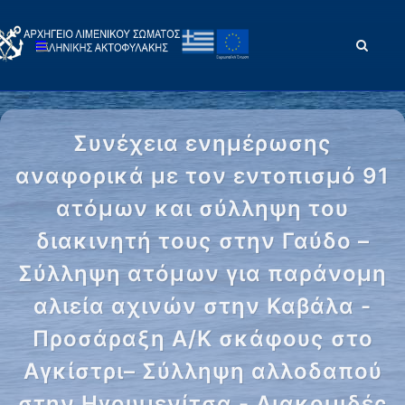
Συνέχεια ενημέρωσης
αναφορικά με τον εντοπισμό 91
ατόμων και σύλληψη του
διακινητή τους στην Γαύδο –
Σύλληψη ατόμων για παράνομη
αλιεία αχινών στην Καβάλα -
Προσάραξη Α/Κ σκάφους στο
Αγκίστρι– Σύλληψη αλλοδαπού
στην Ηγουμενίτσα - Διακομιδές