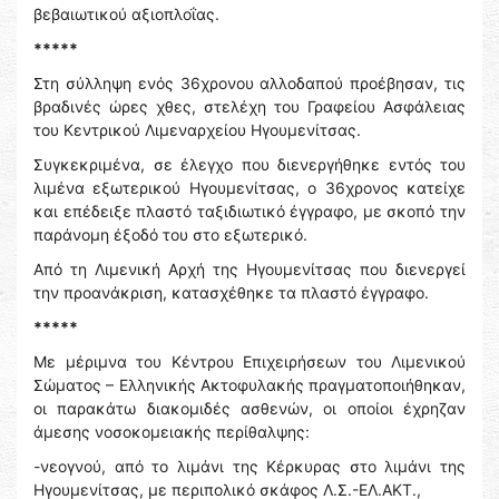
βεβαιωτικού αξιοπλοΐας.
*****
Στη σύλληψη ενός 36χρονου αλλοδαπού προέβησαν, τις
βραδινές ώρες χθες, στελέχη του Γραφείου Ασφάλειας
του Κεντρικού Λιμεναρχείου Ηγουμενίτσας.
Συγκεκριμένα, σε έλεγχο που διενεργήθηκε εντός του
λιμένα εξωτερικού Ηγουμενίτσας, ο 36χρονος κατείχε
και επέδειξε πλαστό ταξιδιωτικό έγγραφο, με σκοπό την
παράνομη έξοδό του στο εξωτερικό.
Από τη Λιμενική Αρχή της Ηγουμενίτσας που διενεργεί
την προανάκριση, κατασχέθηκε τα πλαστό έγγραφο.
*****
Με μέριμνα του Κέντρου Επιχειρήσεων του Λιμενικού
Σώματος – Ελληνικής Ακτοφυλακής πραγματοποιήθηκαν,
οι παρακάτω διακομιδές ασθενών, οι οποίοι έχρηζαν
άμεσης νοσοκομειακής περίθαλψης:
-νεογνού, από το λιμάνι της Κέρκυρας στο λιμάνι της
Ηγουμενίτσας, με περιπολικό σκάφος Λ.Σ.-ΕΛ.ΑΚΤ.,