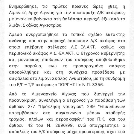
Ενημερώθηκε, τις πρώτες πρωινές ώρες χθες, η
Λιμενική Αρχή Αίγινας για την προσάραξη Α/Κ σκάφους,
με έναν επιβαίνοντα στη θαλάσσια περιοχή έξω από το
λιμάνι Σκάλας Αγκιστρίου.
Άμεσα ενεργοποιήθηκε το τοπικό σχέδιο έκτακτης
ανάγκης και στην περιοχή έσπευσαν Α/Κ σκάφος στο
οποίο επέβαινε στέλεχος Λ.Σ.-ΕΛ.ΑΚΤ. καθώς και
περιπολικό σκάφος Λ.Σ.-ΕΛ.ΑΚΤ. Ο 61χρονος κυβερνήτης
και μοναδικός επιβαίνων του σκάφους αποβιβάσθηκε
στην παραλία, ενώ το προσαραγμένο σκάφος
αποκολλήθηκε και στη συνέχεια προσέδεσε με
ασφάλεια στο λιμάνι Σκάλας Αγκιστρίου, με τη συνδρομή
του Ε/Γ – Τ/Ρ σκάφους «ΓΙΩΡΓΗΣ ΙΙ» Ν.Π. 3356.
Από το Λιμεναρχείο Αίγινας που διενεργεί την
προανάκριση, συνελήφθη ο 61χρονος για παράβαση των
άρθρων 277 “Πρόκληση ναυαγίου”, 299 “Επικίνδυνων
παρεμβάσεων στη συγκοινωνία μέσων σταθερής
τροχιάς, πλοίων και αεροσκαφών” του Π.Κ. και του
άρθρου 42 του Ν. 2696/99, ενώ απαγορεύτηκε ο
απόπλους του Α/Κ σκάφους μέχρι προσκόμισης σχετικού