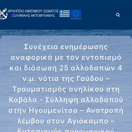
Συνέχεια ενημέρωσης
αναφορικά με τον εντοπισμό
και διάσωση 25 αλλοδαπών 4
ν.μ. νότια της Γαύδου –
Τραυματισμός ανηλίκου στη
Καβάλα - Σύλληψη αλλοδαπού
στην Ηγουμενίτσα – Ανατροπή
λέμβου στον Αγιόκαμπο –
Εντοπισμός πυρομαχικού