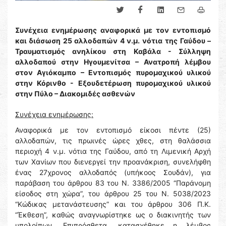
Συνέχεια ενημέρωσης αναφορικά με τον εντοπισμό
και διάσωση 25 αλλοδαπών 4 ν.μ. νότια
της Γαύδου –
Τραυματισμός ανηλίκου στη Καβάλα - Σύλληψη
αλλοδαπού στην Ηγουμενίτσα
– Ανατροπή λέμβου
στον Αγιόκαμπο – Εντοπισμός πυρομαχικού υλικού
στην Κόρινθο - Εξουδετέρωση πυρομαχικού υλικού
στην Πύλο – Διακομιδές ασθενών
Συνέχεια ενημέρωσης:
Αναφορικά με τον εντοπισμό είκοσι πέντε (25)
αλλοδαπών, τις πρωινές ώρες χθες, στη θαλάσσια
περιοχή 4 ν.μ. νότια της Γαύδου, από τη Λιμενική Αρχή
των Χανίων που διενεργεί την προανάκριση, συνελήφθη
ένας 27χρονος αλλοδαπός (υπήκοος Σουδάν), για
παράβαση του άρθρου 83 του Ν. 3386/2005 “Παράνομη
είσοδος στη χώρα”, του άρθρου 25 του Ν. 5038/2023
“Κώδικας μετανάστευσης” και του άρθρου 306 Π.Κ.
“Έκθεση”, καθώς αναγνωρίστηκε ως ο διακινητής των
υπολοίπων. Επιπρόσθετα, κατασχέθηκε η λέμβος