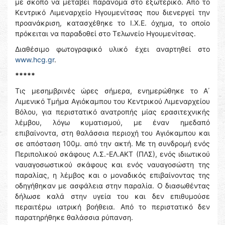
με σκοπό να μεταβεί παράνομα στο εξωτερικό. Από το
Κεντρικό Λιμεναρχείο Ηγουμενίτσας που διενεργεί την
προανάκριση, κατασχέθηκε το Ι.Χ.Ε. όχημα, το οποίο
πρόκειται να παραδοθεί στο Τελωνείο Ηγουμενίτσας.
Διαθέσιμο φωτογραφικό υλικό έχει αναρτηθεί στο
www.hcg.gr
.
*****
Τις μεσημβρινές ώρες σήμερα, ενημερώθηκε το Α΄
Λιμενικό Τμήμα Αγιόκαμπου του Κεντρικού Λιμεναρχείου
Βόλου, για περιστατικό ανατροπής μίας ερασιτεχνικής
λέμβου, λόγω κυματισμού, με έναν ημεδαπό
επιβαίνοντα, στη θαλάσσια περιοχή του Αγιόκαμπου και
σε απόσταση 100μ. από την ακτή. Με τη συνδρομή ενός
Περιπολικού σκάφους Λ.Σ.-ΕΛ.ΑΚΤ (ΠΛΣ), ενός ιδιωτικού
ναυαγοσωστικού σκάφους και ενός ναυαγοσώστη της
παραλίας, η λέμβος και ο μοναδικός επιβαίνοντας της
οδηγήθηκαν με ασφάλεια στην παραλία. Ο διασωθέντας
δήλωσε καλά στην υγεία του και δεν επιθυμούσε
περαιτέρω ιατρική βοήθεια. Από το περιστατικό δεν
παρατηρήθηκε θαλάσσια ρύπανση.