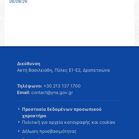
06/08/26
Διεύθυνση
Ακτή Βασιλειάδη, Πύλες Ε1-Ε2, Δραπετσώνα
Τηλέφωνο:
+30 213 137 1700
Email:
contact@yna.gov.gr
Προστασία δεδομένων προσωπικού
χαρακτήρα
Πολιτική για αρχεία καταγραφής και cookies
Δήλωση προσβασιμότητας