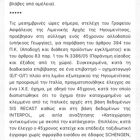
βλάβες από αμέλεια).
*****
Τις μεσημβρινές ώρες σήμερα, στελέχη του Γραφείου
Ασφάλειας της Λιμενικής Αρχής της Ηγουμενίτσας,
προέβησαν στη σύλληψη ενός 45χρονου αλλοδαπού
(υπήκοος Γεωργίας), για παράβαση του άρθρου 394 του
Π.Κ. (Αποδοχή και διάθεση προϊόντων εγκλήματος) και
του άρθρου 83 παρ. 1 του Ν.3386/05 (Παράνομη είσοδος
και έξοδος από τη χώρα). Συγκεκριμένα, κατά τη
διαδικασία επιβίβασης σε ένα επιβατηγό – οχηματαγωγό
(Ε/Γ-Ο/Γ) πλοίο στο λιμάνι εξωτερικού της Ηγουμενίτσας
με προορισμό την Ιταλία, πραγματοποιήθηκε έλεγχος σε
ένα Ι.Χ.Ε. όχημα, με οδηγό τον 45χρονο, κατά τον οποίο
διαπιστώθηκε ότι το όχημα ήταν καταχωρημένο ως
κλεμμένο από τις Ιταλικές αρχές στη βάση δεδομένων
SIS RECAST καθώς και στη βάση δεδομένων της
INTERPOL, με αιτία αναζήτησης «Καταχώρηση
αντικειμένου με σκοπό την κατάσχεση». Επιπλέον, κατά
τον έλεγχο ο 45χρονος κατείχε και επέδειξε ταξιδιωτικό
έγγραφο χωρίς σφραγίδα εισόδου σε έδαφος SCHENGEN,