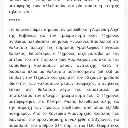
μεταφοράς των αλλοδαπών και μία συσκευή κινητής
τηλεφωνίας.
*****
Τις πρωινές ώρες σήμερα, ενημερώθηκε η Λιμενική Αρχή
της Καβάλας για τον τραυματισμό ενός 11χρονου
ανήλικου αλλοδαπού (υπηκόου Ηνωμένου Βασιλείου) στη
θαλάσσια περιοχή της παραλίας Αμμολόφων Παγγαίου
Καβάλας. Ειδικότερα, ο 11χρονος είχε μεταβεί με την
μητέρα του στη παραλία των Αμμολόφων με σκοπό την
εκμίσθωση θαλασσίων μέσων αναψυχής. Κατά τη
διάρκεια πλου με θαλάσσιο μοτοποδήλατο (jet ski) με
επιβάτη τον 11χρονο και χειριστή τον 53χρονο ημεδαπό
ιδιοκτήτη των θαλασσίων μέσων αναψυχής, ο ανήλικος
έπεσε στη θάλασσα λόγω του κυματισμού με
αποτέλεσμα τον ελαφρύ τραυματισμό του. Ο 11χρονος
μεταφέρθηκε στο Κέντρο Υγείας Ελευθερούπολης για
την παροχή των πρώτων βοηθειών, από όπου εξήλθε
αυθημερόν. Από το Κεντρικό Λιμεναρχείο Καβάλας που
διενεργεί την προανάκριση, συνελήφθη ο 53χρονος, για
παράβαση του άρθρου 314 παρ. 2 του Π.Κ. (Σωματικές