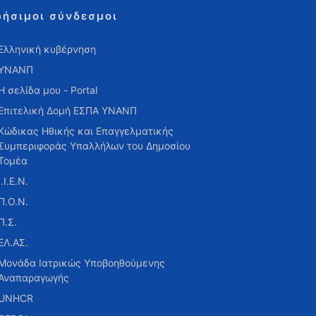
ρήσιμοι σύνδεσμοι
Ελληνική κυβέρνηση
ΥΝΑΝΠ
Η σελίδα μου - Portal
Επιτελική Δομή ΕΣΠΑ ΥΝΑΝΠ
Κώδικας Ηθικής και Επαγγελματικής
Συμπεριφοράς Υπαλλήλων του Δημοσίου
Τομέα
Ι.Ι.Ε.Ν.
Π.Ο.Ν.
Π.Σ.
ΕΛ.ΑΣ.
Μονάδα Ιατρικώς Υποβοηθούμενης
Αναπαραγωγής
UNHCR