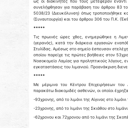
ως οι διακινητές που τους μετέφεραν έναντι
συνελήφθησαν για παράβαση του άρθρου 83 το
5038/23 (Διευκόλυνση) όπως τροποποιήθηκε κα
(Συναυτουργία) και του άρθρου 306 του Π.Κ. (Έκ
*****
Τις πρωινές ώρες χθες, ενημερώθηκε η Λιμε
(γερανός), κατά την διάρκεια εργασιών εναπ
Στυλίδας. Αμέσως στο σημείο έσπευσαν στελέχη
οποίου παρείχε τις πρώτες βοήθειες στον 53χρ
Νοσοκομείο Λαμίας για προληπτικούς λόγους, ε
εγκαταστάσεις του λιμανιού. Προανάκριση διενερ
*****
Με μέριμνα του Κέντρου Επιχειρήσεων του 
παρακάτω διακομιδές ασθενών, οι οποίοι έχρηζ
-93χρονης, από το λιμάνι της Αίγινας στο λιμάνι
-23χρονης, από το λιμάνι της Σκιάθου στο λιμάνι 
-62χρονου και 72χρονου από το λιμάνι της Σκοπέ