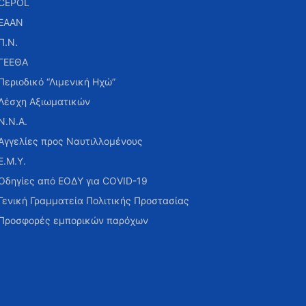
CEPOL
ΕΑΑΝ
Π.Ν.
ΓΕΕΘΑ
Περιοδικό “Λιμενική Ηχώ”
Λέσχη Αξιωματικών
Ν.Ν.Α.
Αγγελίες προς Ναυτιλλομένους
Ε.Μ.Υ.
Οδηγίες από ΕΟΔΥ για COVID-19
Γενική Γραμματεία Πολιτικής Προστασίας
Προσφορές εμπορικών παρόχων