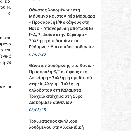
α και
ου Ν.
Θάνατος λουομένων στη
υ Π.Κ.
Μήθυμνα και στον Νέο Μαρμαρά
- Προσάραξη Ι/Φ σκάφους στη
Νάξο - Απαγόρευση απόπλου Ε/
Γ-Δ/Ρ πλοίου στην Κέρκυρα -
έργου
Σύλληψη ημεδαπών στο
ιμένα
Ρέθυμνο - Διακομιδές ασθενών
μα του
08/08/26
Γενικό
ν ή σε
Θάνατος λουόμενης στα Χανιά -
Προσάραξη Θ/Γ σκάφους στη
Λευκίμμη - Σύλληψη ημεδαπού
στην Κυλλήνη - Σύλληψη
αν οι
αλλοδαπού στη Καλαμάτα –
Τροχαίο ατύχημα στη Σύρο -
Διακομιδές ασθενών
08/08/26
Τραυματισμός ανήλικου
λουόμενου στην Χαλκιδική –