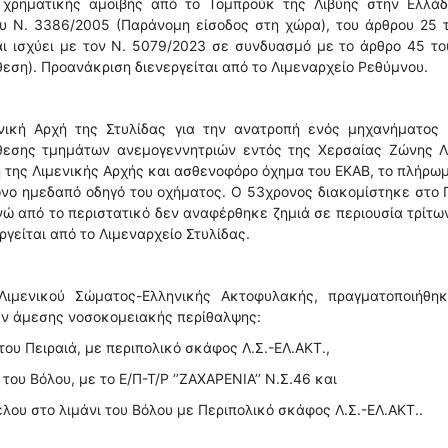
 χρηματικής αμοιβής από το Τομπρούκ της Λιβύης στην Ελλάδ
υ Ν. 3386/2005 (Παράνομη είσοδος στη χώρα), του άρθρου 25 τ
ι ισχύει με τον Ν. 5079/2023 σε συνδυασμό με το άρθρο 45 το
θεση). Προανάκριση διενεργείται από το Λιμεναρχείο Ρεθύμνου.
νική Αρχή της Στυλίδας για την ανατροπή ενός μηχανήματος 
όθεσης τμημάτων ανεμογεννητριών εντός της Χερσαίας Ζώνης Λ
 της Λιμενικής Αρχής και ασθενοφόρο όχημα του ΕΚΑΒ, το πλήρω
ονο ημεδαπό οδηγό του οχήματος. Ο 53χρονος διακομίστηκε στο 
νώ από το περιστατικό δεν αναφέρθηκε ζημιά σε περιουσία τρίτω
γείται από το Λιμεναρχείο Στυλίδας.
Λιμενικού Σώματος-Ελληνικής Ακτοφυλακής, πραγματοποιήθηκ
αν άμεσης νοσοκομειακής περίθαλψης:
 του Πειραιά, με περιπολικό σκάφος Λ.Σ.-ΕΛ.ΑΚΤ.,
του Βόλου, με το Ε/Π-Τ/Ρ ‘’ΖΑΧΑΡΕΝΙΑ’’ Ν.Σ.46 και
λου στο λιμάνι του Βόλου με Περιπολικό σκάφος Λ.Σ.-ΕΛ.ΑΚΤ..