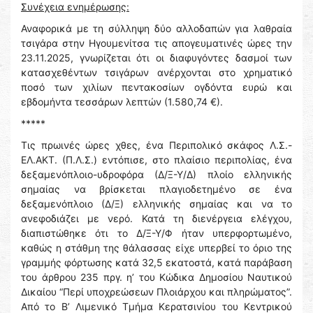
Συνέχεια ενημέρωσης:
Αναφορικά με τη σύλληψη δύο αλλοδαπών για λαθραία
τσιγάρα στην Ηγουμενίτσα τις απογευματινές ώρες την
23.11.2025, γνωρίζεται ότι οι διαφυγόντες δασμοί των
κατασχεθέντων τσιγάρων ανέρχονται στο χρηματικό
ποσό των χιλίων πεντακοσίων ογδόντα ευρώ και
εβδομήντα τεσσάρων λεπτών (1.580,74 €).
*****
Τις πρωινές ώρες χθες, ένα Περιπολικό σκάφος Λ.Σ.-
ΕΛ.ΑΚΤ. (Π.Λ.Σ.) εντόπισε, στο πλαίσιο περιπολίας, ένα
δεξαμενόπλοιο-υδροφόρα (Δ/Ξ-Υ/Δ) πλοίο ελληνικής
σημαίας να βρίσκεται πλαγιοδετημένο σε ένα
δεξαμενόπλοιο (Δ/Ξ) ελληνικής σημαίας και να το
ανεφοδιάζει με νερό. Κατά τη διενέργεια ελέγχου,
διαπιστώθηκε ότι το Δ/Ξ-Υ/Φ ήταν υπερφορτωμένο,
καθώς η στάθμη της θάλασσας είχε υπερβεί το όριο της
γραμμής φόρτωσης κατά 32,5 εκατοστά, κατά παράβαση
του άρθρου 235 πργ. η’ του Κώδικα Δημοσίου Ναυτικού
Δικαίου “Περί υποχρεώσεων Πλοιάρχου και πληρώματος”.
Από το Β’ Λιμενικό Τμήμα Κερατσινίου του Κεντρικού