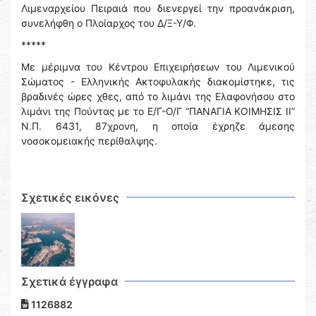
Λιμεναρχείου Πειραιά που διενεργεί την προανάκριση,
συνελήφθη ο Πλοίαρχος του Δ/Ξ-Υ/Φ.
*****
Με μέριμνα του Κέντρου Επιχειρήσεων του Λιμενικού
Σώματος - Ελληνικής Ακτοφυλακής διακομίστηκε, τις
βραδινές ώρες χθες, από το λιμάνι της Ελαφονήσου στο
λιμάνι της Πούντας με το Ε/Γ-Ο/Γ “ΠΑΝΑΓΙΑ ΚΟΙΜΗΣΙΣ ΙΙ”
Ν.Π. 6431, 87χρονη, η οποία έχρηζε άμεσης
νοσοκομειακής περίθαλψης.
Σχετικές εικόνες
Σχετικά έγγραφα
1126882