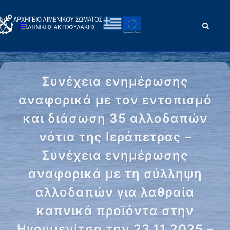
Συνέχεια ενημέρωσης
αναφορικά με τον εντοπισμό
και διάσωση 35 αλλοδαπών
νότια της Ιεράπετρας –
Συνέχεια ενημέρωσης
αναφορικά με τη σύλληψη
αλλοδαπών για λαθραία
καπνικά προϊόντα στην
Ηγουμενίτσα την 23.11.2025 –