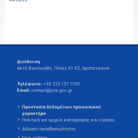
Διεύθυνση
Ακτή Βασιλειάδη, Πύλες Ε1-Ε2, Δραπετσώνα
Τηλέφωνο:
+30 213 137 1700
Email:
contact@yna.gov.gr
Προστασία δεδομένων προσωπικού
χαρακτήρα
Πολιτική για αρχεία καταγραφής και cookies
Δήλωση προσβασιμότητας
Όροι χρήσης