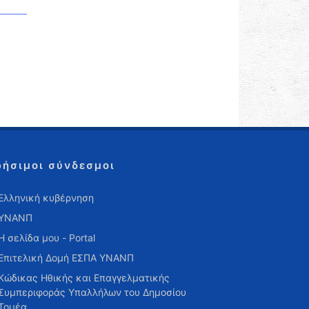
ρήσιμοι σύνδεσμοι
Ελληνική κυβέρνηση
ΥΝΑΝΠ
Η σελίδα μου - Portal
Επιτελική Δομή ΕΣΠΑ ΥΝΑΝΠ
Κώδικας Ηθικής και Επαγγελματικής
Συμπεριφοράς Υπαλλήλων του Δημοσίου
Τομέα