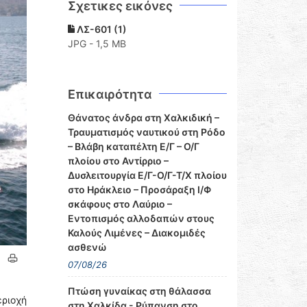
Σχετικες εικόνες
ΛΣ-601 (1)
JPG - 1,5 MB
Επικαιρότητα
Θάνατος άνδρα στη Χαλκιδική –
Τραυματισμός ναυτικού στη Ρόδο
– Βλάβη καταπέλτη Ε/Γ – Ο/Γ
πλοίου στο Αντίρριο –
Δυσλειτουργία Ε/Γ-Ο/Γ-Τ/Χ πλοίου
στο Ηράκλειο – Προσάραξη Ι/Φ
σκάφους στο Λαύριο –
Εντοπισμός αλλοδαπών στους
Καλούς Λιμένες – Διακομιδές
ασθενώ
07/08/26
Πτώση γυναίκας στη θάλασσα
εριοχή
στη Χαλκίδα - Ρύπανση στο