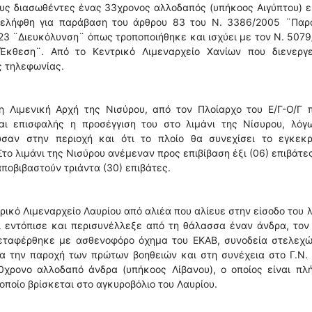
ους διασωθέντες ένας 33χρονος αλλοδαπός (υπήκοος Αιγύπτου) 
υνελήφθη για παράβαση του άρθρου 83 του Ν. 3386/2005 ¨Παρ
/23 ¨Διευκόλυνση¨ όπως τροποποιήθηκε και ισχύει με τον Ν. 507
κθεση¨. Από το Κεντρικό Λιμεναρχείο Χανίων που διενεργε
ς τηλεφωνίας.
 Λιμενική Αρχή της Νισύρου, από τον Πλοίαρχο του Ε/Γ-Ο/Γ π
ι επισφαλής η προσέγγιση του στο λιμάνι της Νίσυρου, λόγ
σαν στην περιοχή και ότι το πλοίο θα συνεχίσει το εγκεκρ
 Στο λιμάνι της Νισύρου ανέμεναν προς επιβίβαση έξι (06) επιβάτε
οβιβαστούν τριάντα (30) επιβάτες.
ικό Λιμεναρχείο Λαυρίου από αλιέα που αλίευε στην είσοδο του 
ι εντόπισε και περισυνέλλεξε από τη θάλασσα έναν άνδρα, τον
μεταφέρθηκε με ασθενοφόρο όχημα του ΕΚΑΒ, συνοδεία στελεχώ
ια την παροχή των πρώτων βοηθειών και στη συνέχεια στο Γ.Ν.
20χρονο αλλοδαπό άνδρα (υπήκοος Λίβανου), ο οποίος είναι πλ
 οποίο βρίσκεται στο αγκυροβόλιο του Λαυρίου.