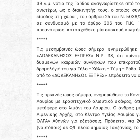
39 ν.μ. νότια της Γαύδου αναγνωρίστηκε από τ
ανωτέρω, ως ο διακινητής τους, ο οποίος σ
είσοδος στη χώρα¨, του άρθρου 25 του Ν. 5038
σε συνδυασμό με το άρθρο 306 του Π.Κ. ¨Έ
προανάκριση, κατασχέθηκε μία συσκευή κινητή
*****
Τις μεσημβρινές ώρες σήμερα, ενημερώθηκε η
«ΔΩΔΕΚΑΝΗΣΟΣ ΕΞΠΡΕΣ» Ν.Ρ. 38, ότι κρίνετα
δυσμενών καιρικών συνθηκών που επικρατού
δρομολόγιό του για Τήλο – Χάλκη – Σύμη – Ρόδο.
από το «ΔΩΔΕΚΑΝΗΣΟΣ ΕΞΠΡΕΣ» επρόκειτο να απ
*****
Τις πρωινές ώρες σήμερα, ενημερώθηκε το Κεντρ
Λαυρίου με ερασιτεχνικό αλιευτικό σκάφος, ότ
μετέφερε στο λιμάνι του Λαυρίου. Ο άνδρας 
Λιμενικής Αρχής, στο Κέντρο Υγείας Λαυρίου γ
ΟΛΓΑ» Αθηνών για εξετάσεις. Πρόκειται για 
(ναυτόπαις) σε Φ/Γ πλοίο σημαίας Τανζανίας, το
*****