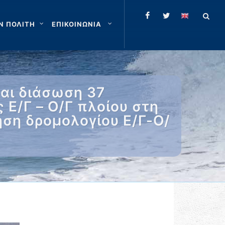
Ν ΠΟΛΙΤΗ
ΕΠΙΚΟΙΝΩΝΙΑ
αι διάσωση 37
 Ε/Γ – Ο/Γ πλοίου στη
ηση δρομολογίου Ε/Γ-Ο/