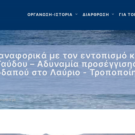
ΟΡΓΑΝΩΣΗ-ΙΣΤΟΡΙΑ
ΔΙΑΡΘΡΩΣΗ
ΓΙΑ ΤΟ
αναφορικά με τον εντοπισμό κ
αύδου – Αδυναμία προσέγγισης
δαπού στο Λαύριο - Τροποποί
ορικά με …