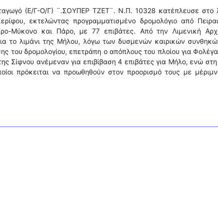
ταγωγό (Ε/Γ-Ο/Γ) ¨.ΣΟΥΠΕΡ ΤΖΕΤ¨. Ν.Π. 10328 κατέπλευσε στο 
ερίφου, εκτελώντας προγραμματισμένο δρομολόγιο από Πειραι
ρο-Μύκονο και Πάρο, με 77 επιβάτες. Από την Λιμενική Αρχ
για το λιμάνι της Μήλου, λόγω των δυσμενών καιρικών συνθηκώ
σης του δρομολογίου, επετράπη ο απόπλους του πλοίου για Φολέγ
ης Σίφνου ανέμεναν για επιβίβαση 4 επιβάτες για Μήλο, ενώ στ
ποίοι πρόκειται να προωθηθούν στον προορισμό τους με μέριμ