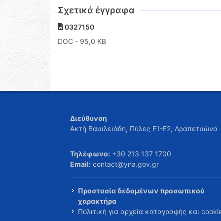
Σχετικά έγγραφα
0327150
DOC
- 95,0 KB
Διεύθυνση
Ακτή Βασιλειάδη, Πύλες Ε1-Ε2, Δραπετσώνα
Τηλέφωνο:
+30 213 137 1700
Email:
contact@yna.gov.gr
Προστασία δεδομένων προσωπικού
χαρακτήρα
Πολιτική για αρχεία καταγραφής και cooki