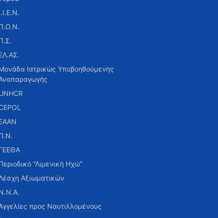
Ι.Ι.Ε.Ν.
Π.Ο.Ν.
Π.Σ.
ΕΛ.ΑΣ.
Μονάδα Ιατρικώς Υποβοηθούμενης
Αναπαραγωγής
UNHCR
CEPOL
ΕΑΑΝ
Π.Ν.
ΓΕΕΘΑ
Περιοδικό “Λιμενική Ηχώ”
Λέσχη Αξιωματικών
Ν.Ν.Α.
Αγγελίες προς Ναυτιλλομένους