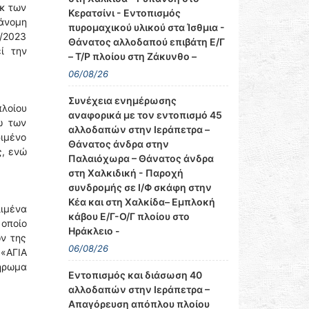
εκ των
Κερατσίνι - Εντοπισμός
άνομη
πυρομαχικού υλικού στα Ίσθμια -
9/2023
Θάνατος αλλοδαπού επιβάτη Ε/Γ
ί την
– Τ/Ρ πλοίου στη Ζάκυνθο –
06/08/26
Συνέχεια ενημέρωσης
λοίου
αναφορικά με τον εντοπισμό 45
ω των
αλλοδαπών στην Ιεράπετρα –
ιμένο
Θάνατος άνδρα στην
ς, ενώ
Παλαιόχωρα – Θάνατος άνδρα
στη Χαλκιδική - Παροχή
συνδρομής σε Ι/Φ σκάφη στην
Κέα και στη Χαλκίδα– Εμπλοκή
λιμένα
κάβου Ε/Γ-Ο/Γ πλοίου στο
 οποίο
Ηράκλειο -
ν της
06/08/26
 «ΑΓΙΑ
ήρωμα
Εντοπισμός και διάσωση 40
αλλοδαπών στην Ιεράπετρα –
Απαγόρευση απόπλου πλοίου