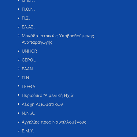
Ι.Ι.Ε.Ν.
Π.Ο.Ν.
Π.Σ.
ΕΛ.ΑΣ.
Μονάδα Ιατρικώς Υποβοηθούμενης
Αναπαραγωγής
UNHCR
CEPOL
ΕΑΑΝ
Π.Ν.
ΓΕΕΘΑ
Περιοδικό “Λιμενική Ηχώ”
Λέσχη Αξιωματικών
Ν.Ν.Α.
Αγγελίες προς Ναυτιλλομένους
Ε.Μ.Υ.