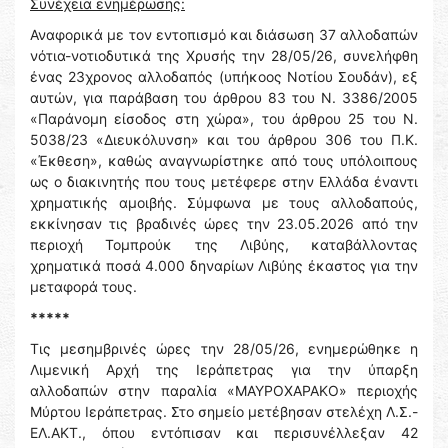
Συνέχεια ενημέρωσης:
Αναφορικά με τον εντοπισμό και διάσωση 37 αλλοδαπών
νότια-νοτιοδυτικά της Χρυσής την 28/05/26, συνελήφθη
ένας 23χρονος αλλοδαπός (υπήκοος Νοτίου Σουδάν), εξ
αυτών, για παράβαση του άρθρου 83 του Ν. 3386/2005
«Παράνομη είσοδος στη χώρα», του άρθρου 25 του Ν.
5038/23 «Διευκόλυνση» και του άρθρου 306 του Π.Κ.
«Έκθεση», καθώς αναγνωρίστηκε από τους υπόλοιπους
ως ο διακινητής που τους μετέφερε στην Ελλάδα έναντι
χρηματικής αμοιβής. Σύμφωνα με τους αλλοδαπούς,
εκκίνησαν τις βραδινές ώρες την 23.05.2026 από την
περιοχή Τομπρούκ της Λιβύης, καταβάλλοντας
χρηματικά ποσά 4.000 δηναρίων Λιβύης έκαστος για την
μεταφορά τους.
*****
Τις μεσημβρινές ώρες την 28/05/26, ενημερώθηκε η
Λιμενική Αρχή της Ιεράπετρας για την ύπαρξη
αλλοδαπών στην παραλία «ΜΑΥΡΟΧΑΡΑΚΟ» περιοχής
Μύρτου Ιεράπετρας. Στο σημείο μετέβησαν στελέχη Λ.Σ.-
ΕΛ.ΑΚΤ., όπου εντόπισαν και περισυνέλλεξαν 42