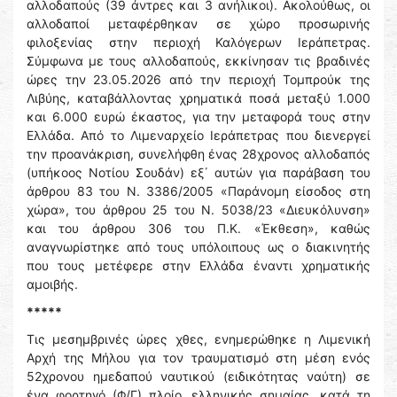
αλλοδαπούς (39 άντρες και 3 ανήλικοι). Ακολούθως, οι
αλλοδαποί μεταφέρθηκαν σε χώρο προσωρινής
φιλοξενίας στην περιοχή Καλόγερων Ιεράπετρας.
Σύμφωνα με τους αλλοδαπούς, εκκίνησαν τις βραδινές
ώρες την 23.05.2026 από την περιοχή Τομπρούκ της
Λιβύης, καταβάλλοντας χρηματικά ποσά μεταξύ 1.000
και 6.000 ευρώ έκαστος, για την μεταφορά τους στην
Ελλάδα. Από το Λιμεναρχείο Ιεράπετρας που διενεργεί
την προανάκριση, συνελήφθη ένας 28χρονος αλλοδαπός
(υπήκοος Νοτίου Σουδάν) εξ΄ αυτών για παράβαση του
άρθρου 83 του Ν. 3386/2005 «Παράνομη είσοδος στη
χώρα», του άρθρου 25 του Ν. 5038/23 «Διευκόλυνση»
και του άρθρου 306 του Π.Κ. «Έκθεση», καθώς
αναγνωρίστηκε από τους υπόλοιπους ως ο διακινητής
που τους μετέφερε στην Ελλάδα έναντι χρηματικής
αμοιβής.
*****
Τις μεσημβρινές ώρες χθες, ενημερώθηκε η Λιμενική
Αρχή της Μήλου για τον τραυματισμό στη μέση ενός
52χρονου ημεδαπού ναυτικού (ειδικότητας ναύτη) σε
ένα φορτηγό (Φ/Γ) πλοίο, ελληνικής σημαίας, κατά τη