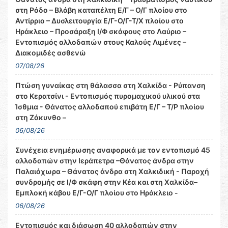
στη Ρόδο – Βλάβη καταπέλτη Ε/Γ – Ο/Γ πλοίου στο
Αντίρριο – Δυσλειτουργία Ε/Γ-Ο/Γ-Τ/Χ πλοίου στο
Ηράκλειο – Προσάραξη Ι/Φ σκάφους στο Λαύριο –
Εντοπισμός αλλοδαπών στους Καλούς Λιμένες –
Διακομιδές ασθενώ
07/08/26
Πτώση γυναίκας στη θάλασσα στη Χαλκίδα - Ρύπανση
στο Κερατσίνι - Εντοπισμός πυρομαχικού υλικού στα
Ίσθμια - Θάνατος αλλοδαπού επιβάτη Ε/Γ – Τ/Ρ πλοίου
στη Ζάκυνθο –
06/08/26
Συνέχεια ενημέρωσης αναφορικά με τον εντοπισμό 45
αλλοδαπών στην Ιεράπετρα –Θάνατος άνδρα στην
Παλαιόχωρα – Θάνατος άνδρα στη Χαλκιδική - Παροχή
συνδρομής σε Ι/Φ σκάφη στην Κέα και στη Χαλκίδα–
Εμπλοκή κάβου Ε/Γ-Ο/Γ πλοίου στο Ηράκλειο -
06/08/26
Εντοπισμός και διάσωση 40 αλλοδαπών στην