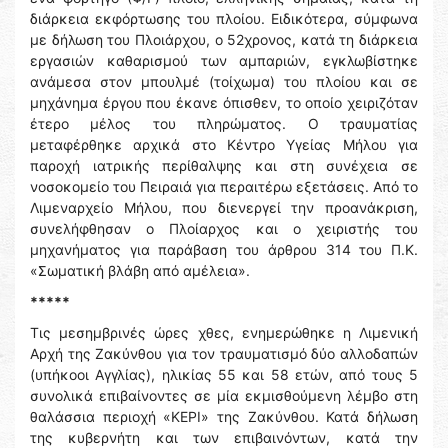
διάρκεια εκφόρτωσης του πλοίου. Ειδικότερα, σύμφωνα
με δήλωση του Πλοιάρχου, ο 52χρονος, κατά τη διάρκεια
εργασιών καθαρισμού των αμπαριών, εγκλωβίστηκε
ανάμεσα στον μπουλμέ (τοίχωμα) του πλοίου και σε
μηχάνημα έργου που έκανε όπισθεν, το οποίο χειριζόταν
έτερο μέλος του πληρώματος. Ο τραυματίας
μεταφέρθηκε αρχικά στο Κέντρο Υγείας Μήλου για
παροχή ιατρικής περίθαλψης και στη συνέχεια σε
νοσοκομείο του Πειραιά για περαιτέρω εξετάσεις. Από το
Λιμεναρχείο Μήλου, που διενεργεί την προανάκριση,
συνελήφθησαν ο Πλοίαρχος και ο χειριστής του
μηχανήματος για παράβαση του άρθρου 314 του Π.Κ.
«Σωματική βλάβη από αμέλεια».
*****
Τις μεσημβρινές ώρες χθες, ενημερώθηκε η Λιμενική
Αρχή της Ζακύνθου για τον τραυματισμό δύο αλλοδαπών
(υπήκοοι Αγγλίας), ηλικίας 55 και 58 ετών, από τους 5
συνολικά επιβαίνοντες σε μία εκμισθούμενη λέμβο στη
θαλάσσια περιοχή «ΚΕΡΙ» της Ζακύνθου. Κατά δήλωση
της κυβερνήτη και των επιβαινόντων, κατά την