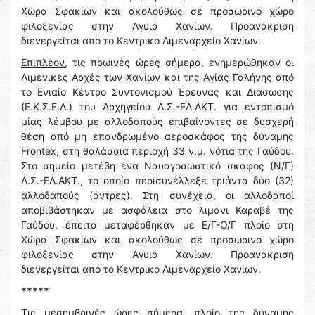
Χώρα Σφακίων και ακολούθως σε προσωρινό χώρο
φιλοξενίας στην Αγυιά Χανίων. Προανάκριση
διενεργείται από το Κεντρικό Λιμεναρχείο Χανίων.
Επιπλέον
, τις πρωινές ώρες σήμερα, ενημερώθηκαν οι
Λιμενικές Αρχές των Χανίων και της Αγίας Γαλήνης από
το Ενιαίο Κέντρο Συντονισμού Έρευνας και Διάσωσης
(Ε.Κ.Σ.Ε.Δ.) του Αρχηγείου Λ.Σ.-ΕΛ.ΑΚΤ. για εντοπισμό
μίας λέμβου με αλλοδαπούς επιβαίνοντες σε δυσχερή
θέση από μη επανδρωμένο αεροσκάφος της δύναμης
Frontex, στη θαλάσσια περιοχή 33 ν.μ. νότια της Γαύδου.
Στο σημείο μετέβη ένα Ναυαγοσωστικό σκάφος (Ν/Γ)
Λ.Σ.-ΕΛ.ΑΚΤ., το οποίο περισυνέλλεξε τριάντα δύο (32)
αλλοδαπούς (άντρες). Στη συνέχεια, οι αλλοδαποί
αποβιβάστηκαν με ασφάλεια στο λιμάνι Καραβέ της
Γαύδου, έπειτα μεταφέρθηκαν με Ε/Γ-Ο/Γ πλοίο στη
Χώρα Σφακίων και ακολούθως σε προσωρινό χώρο
φιλοξενίας στην Αγυιά Χανίων. Προανάκριση
διενεργείται από το Κεντρικό Λιμεναρχείο Χανίων.
*****
Τις μεσημβρινές ώρες σήμερα, πλοίο της δύναμης