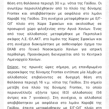
θέση στη θαλάσσια περιοχή 30 ν.μ. νότια της Γαύδου. Οι
ανωτέρω περισυλλέχθηκαν από το πλοίο της δύναμης
Frontex και αποβιβάστηκαν με ασφάλεια στο λιμάνι
Καραβέ της Γαύδου. Στη συνέχεια μεταφέρθηκαν με Ε/Γ-
Ο/Γ πλοίο στη Χώρα Σφακίων και ακολούθως σε
προσωρινό χώρο φιλοξενίας στην Αγυιά Χανίων. Ένας
από τους αλλοδαπούς μεταφέρθηκε με Περιπολικό
σκάφος Λ.Σ.-ΕΛ.ΑΚΤ. στο λιμάνι της Χώρας Σφακίων και
στη συνέχεια διακομίστηκε με ασθενοφόρο όχημα του
ΕΚΑΒ στο Γενικό Νοσοκομείο Χανίων για ιατρική
περίθαλψη. Προανάκριση διενεργείται από το Κεντρικό
Λιμεναρχείο Χανίων.
Επίσης,
τις πρωινές ώρες σήμερα, μη επανδρωμένο
αεροσκάφος της δύναμης Frontex εντόπισε μία λέμβο με
αλλοδαπούς επιβαίνοντες σε δυσχερή θέση στη
θαλάσσια περιοχή 16 ν.μ. νότια της Γαύδου. Στο σημείο
μετέβη ένα πλοίο της δύναμης Frontex, το οποίο
περισυνέλλεξε εξήντα τρεις (63) αλλοδαπούς (56
άντρες και 7 γυναίκες). Στη συνέχεια, οι αλλοδαποί
αποβιβάστηκαν με ασφάλεια στο λιμάνι Καραβέ της
Γαύδου, έπειτα μεταφέρθηκαν με Ε/Γ-Ο/Γ πλοίο στη