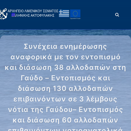
Συνέχεια ενημέρωσης
αναφορικά με τον εντοπισμό
και διάσωση 38 αλλοδαπών στη
Γαύδο – Εντοπισμός και
διάσωση 130 αλλοδαπών
επιβαινόντων σε 3 λέμβους
νότια της Γαύδου– Εντοπισμός
και διάσωση 60 αλλοδαπών
επιβαινόντων νοτιοανατολικά