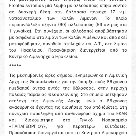
Frontex εντόπισε μία λέμβο με αλλοδαπούς επιβαίνοντες
σε δυσχερή θέση στη θαλάσσια περιοχή 17 ν.μ.
νότιοανατολικά των Καλών Λιμένων. Το πλοίο
περισυνέλλεξε εξήντα (60) αλλοδαπούς (59 άντρες και
1 γυναίκα). Στη συνέχεια, οι αλλοδαποί αποβιβάστηκαν
με ασφάλεια στο λιμάνι των Καλών Λιμένων και από εκεί
μεταφέρθηκαν, συνοδεία στελεχών του Α.Τ., στο λιμάνι
του Ηρακλείου. Προανάκριση διενεργείται από το
Κεντρικό Λιμεναρχείο Ηρακλείου.
*****
Τις μεσημβρινές ώρες σήμερα, ενημερώθηκε η Λιμενική
Αρχή της Θεσσαλονίκης για την ύπαρξη ενός 86χρονου
ημεδαπού άντρα εντός της θάλασσας, στην περιοχή
παλαιάς παραλίας Θεσσαλονίκης. Στο σημείο μετέβησαν
στελέχη της Λιμενικής Αρχής, ενώ ο 86χρονος
ανασύρθηκε έχοντας τις αισθήσεις του από ιδιώτες. Στη
συνέχεια παρελήφθη από ασθενοφόρο όχημα του ΕΚΑΒ
και διακομίστηκε στο Γενικό Νοσοκομείο
«ΠΑΠΑΓΕΩΡΓΙΟΥ», για περαιτέρω εξετάσεις.
Προανάκριση διενεργείται από το Κεντρικό Λιμεναρχείο