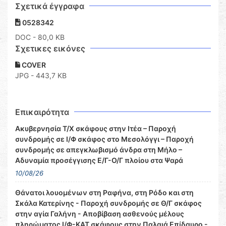
Σχετικά έγγραφα
0528342
DOC
- 80,0 KB
Σχετικες εικόνες
COVER
JPG - 443,7 KB
Επικαιρότητα
Ακυβερνησία Τ/Χ σκάφους στην Ιτέα – Παροχή
συνδρομής σε Ι/Φ σκάφος στο Μεσολόγγι – Παροχή
συνδρομής σε απεγκλωβισμό άνδρα στη Μήλο –
Αδυναμία προσέγγισης Ε/Γ-Ο/Γ πλοίου στα Ψαρά
10/08/26
Θάνατοι λουομένων στη Ραφήνα, στη Ρόδο και στη
Σκάλα Κατερίνης - Παροχή συνδρομής σε Θ/Γ σκάφος
στην αγία Γαλήνη - Αποβίβαση ασθενούς μέλους
πληρώματος Ι/Φ-ΚΑΤ σκάφους στην Παλαιά Επίδαυρο -