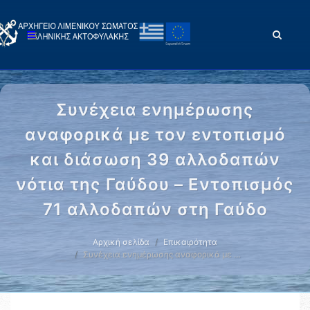
Συνέχεια ενημέρωσης
αναφορικά με τον εντοπισμό
και διάσωση 39 αλλοδαπών
νότια της Γαύδου – Εντοπισμός
71 αλλοδαπών στη Γαύδο
Αρχική σελίδα
Επικαιρότητα
Συνέχεια ενημέρωσης αναφορικά με …