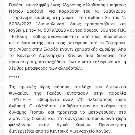
Γαύδου, συνελήφθη ένας 18χρονος αλλοδαπός (υπήκοος
Νότιου Σουδάν), για παράβαση του Ν. 3386/2005
¨Παράνομη είσοδος στη χώρα¨, του άρθρου 25 του Ν.
5038/2023 ¨Διευκόλυνση¨ όπως τροποποιήθηκε και
ισχύει με τον Ν. 5079/2023 και του άρθρου 306 του Π.Κ.
¨Έκθεση¨, καθώς αναγνωρίστηκε από τους υπόλοιπους
ως ο διακινητής, που τους μετέφερε από το Τομπρούκ
της Λιβύης στην Ελλάδα έναντι χρηματικής αμοιβής. Από
το Κεντρικό Λιμεναρχείο Χανίων που διενεργεί την
προανάκριση, κατασχέθηκε ένα κινητό τηλέφωνο και η
λέμβος μεταφοράς των αλλοδαπών.
*****
Τις πρωινές ώρες σήμερα, στελέχη του Λιμενικού
Φυλακίου της Γαύδου εντόπισαν στην παραλία
¨ΤΡΥΠΗΤΗ¨ εβδομήντα έναν (71) αλλοδαπούς (όλοι
άνδρες). Οι αλλοδαποί επιβιβάστηκαν σε σκάφος της
δύναμης Frontex και πρόκειται να μεταφερθούν στο
λιμάνι της Σούδας και στη συνέχεια σε προσωρινό χώρο
φιλοξενίας στην Αγυιά Χανίων. Προανάκριση
διενεργείται από το Κεντρικό Λιμεναρχείο Χανίων.