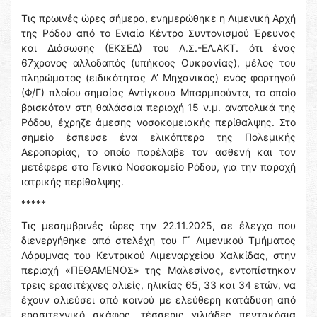
Τις πρωινές ώρες σήμερα, ενημερώθηκε η Λιμενική Αρχή
της Ρόδου από το Ενιαίο Κέντρο Συντονισμού Έρευνας
και Διάσωσης (ΕΚΣΕΔ) του Λ.Σ.-ΕΛ.ΑΚΤ. ότι ένας
67χρονος αλλοδαπός (υπήκοος Ουκρανίας), μέλος του
πληρώματος (ειδικότητας Α’ Μηχανικός) ενός φορτηγού
(Φ/Γ) πλοίου σημαίας Αντίγκουα Μπαρμπούντα, το οποίο
βρισκόταν στη θαλάσσια περιοχή 15 ν.μ. ανατολικά της
Ρόδου, έχρηζε άμεσης νοσοκομειακής περίθαλψης. Στο
σημείο έσπευσε ένα ελικόπτερο της Πολεμικής
Αεροπορίας, το οποίο παρέλαβε τον ασθενή και τον
μετέφερε στο Γενικό Νοσοκομείο Ρόδου, για την παροχή
ιατρικής περίθαλψης.
*****
Τις μεσημβρινές ώρες την 22.11.2025, σε έλεγχο που
διενεργήθηκε από στελέχη του Γ΄ Λιμενικού Τμήματος
Λάρυμνας του Κεντρικού Λιμεναρχείου Χαλκίδας, στην
περιοχή «ΠΕΘΑΜΕΝΟΣ» της Μαλεσίνας, εντοπίστηκαν
τρεις ερασιτέχνες αλιείς, ηλικίας 65, 33 και 34 ετών, να
έχουν αλιεύσει από κοινού με ελεύθερη κατάδυση από
ερασιτεχνικό σκάφος, τέσσερις χιλιάδες πεντακόσια