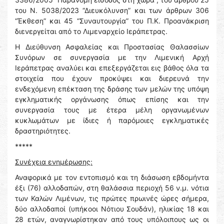
του Ν. 5038/2023 “Διευκόλυνση” και των άρθρων 306
“Έκθεση” και 45 “Συναυτουργία” του Π.Κ. Προανάκριση
διενεργείται από το Λιμεναρχείο Ιεράπετρας.
Η Διεύθυνση Ασφαλείας και Προστασίας Θαλασσίων
Συνόρων σε συνεργασία με την Λιμενική Αρχή
Ιεράπετρας αναλύει και επεξεργάζεται εις βάθος όλα τα
στοιχεία που έχουν προκύψει και διερευνά την
ενδεχόμενη επέκταση της δράσης των μελών της υπόψη
εγκληματικής οργάνωσης όπως επίσης και την
συνεργασία τους με έτερα μέλη οργανωμένων
κυκλωμάτων με ίδιες ή παρόμοιες εγκληματικές
δραστηριότητες.
*****
Συνέχεια ενημέρωσης:
Αναφορικά με τον εντοπισμό και τη διάσωση εβδομήντα
έξι (76) αλλοδαπών, στη θαλάσσια περιοχή 56 ν.μ. νότια
των Καλών Λιμένων, τις πρώτες πρωινές ώρες σήμερα,
δύο αλλοδαποί (υπήκοοι Νότιου Σουδάν), ηλικίας 18 και
28 ετών, αναγνωρίστηκαν από τους υπόλοιπους ως οι