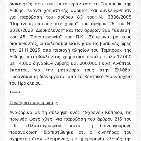
διακινητές που τους μετέφεραν από το Τομπρούκ της
Λιβύης, έναντι χρηματικής αμοιβής και συνελήφθησαν
για παράβαση του άρθρου 83 του Ν. 3386/2005
“Παράνομη είσοδος στη χώρα”, του άρθρου 25 του Ν.
5038/2023 “Διευκόλυνση” και των άρθρων 306 “Έκθεση”
και 45 “Συναυτουργία” του Π.Κ.. Σύμφωνα με τους
διασωθέντες, οι αλλοδαποί εκκίνησαν τις βραδινές ώρες
την 21.11.2025 από περιοχή πλησίον του Τομπρούκ της
Λιβύης, καταβάλλοντας χρηματικά ποσά μεταξύ 12.000
με 14.000 δηναρίων Λιβύης και 200.000 Γκίνε Αιγύπτου
έκαστος, για την μεταφορά τους στην Ελλάδα.
Προανάκριση διενεργείται από το Κεντρικό Λιμεναρχείο
του Ηρακλείου.
*****
Συνέχεια ενημέρωσης:
Αναφορικά με τη σύλληψη ενός 49χρονου Κύπριου, τις
πρωινές ώρες χθες, για παράβαση του άρθρου 216 του
Π.Κ. «Πλαστογραφία», κατά τη διενεργούμενη
προανάκριση, διαπιστώθηκε ότι ο κινητήρας του
οχήματος ήταν κλεμμένος, με ημερομηνία κλοπής την