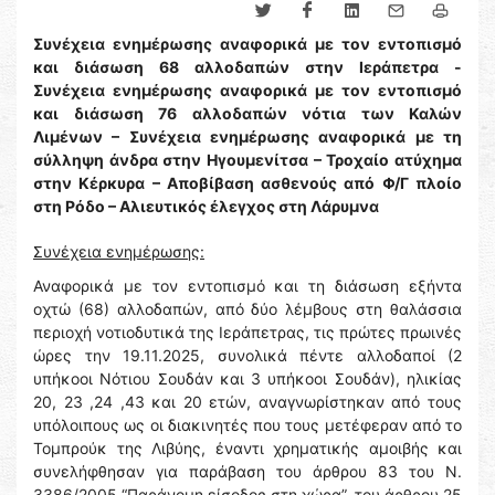
Συνέχεια ενημέρωσης αναφορικά με τον εντοπισμό
και διάσωση 68 αλλοδαπών στην Ιεράπετρα -
Συνέχεια ενημέρωσης αναφορικά με τον εντοπισμό
και διάσωση 76 αλλοδαπών νότια των Καλών
Λιμένων – Συνέχεια ενημέρωσης αναφορικά με τη
σύλληψη άνδρα στην Ηγουμενίτσα – Τροχαίο ατύχημα
στην Κέρκυρα – Αποβίβαση ασθενούς από Φ/Γ πλοίο
στη Ρόδο – Αλιευτικός έλεγχος στη Λάρυμνα
Συνέχεια ενημέρωσης:
Αναφορικά με τον εντοπισμό και τη διάσωση εξήντα
οχτώ (68) αλλοδαπών, από δύο λέμβους στη θαλάσσια
περιοχή νοτιοδυτικά της Ιεράπετρας, τις πρώτες πρωινές
ώρες την 19.11.2025, συνολικά πέντε αλλοδαποί (2
υπήκοοι Νότιου Σουδάν και 3 υπήκοοι Σουδάν), ηλικίας
20, 23 ,24 ,43 και 20 ετών, αναγνωρίστηκαν από τους
υπόλοιπους ως οι διακινητές που τους μετέφεραν από το
Τομπρούκ της Λιβύης, έναντι χρηματικής αμοιβής και
συνελήφθησαν για παράβαση του άρθρου 83 του Ν.
3386/2005 “Παράνομη είσοδος στη χώρα”, του άρθρου 25