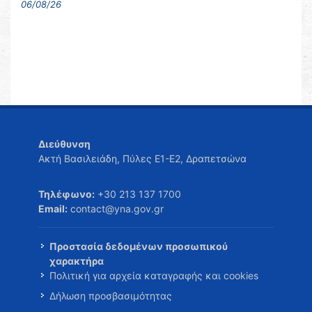
06/08/26
Διεύθυνση
Ακτή Βασιλειάδη, Πύλες Ε1-Ε2, Δραπετσώνα
Τηλέφωνο:
+30 213 137 1700
Email:
contact@yna.gov.gr
Προστασία δεδομένων προσωπικού
χαρακτήρα
Πολιτική για αρχεία καταγραφής και cookies
Δήλωση προσβασιμότητας