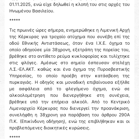
01.11.2025, ενώ είχε δηλωθεί η κλοπή του στις αρχές του
Ηνωμένου Βασιλείου.
*****
Τις πρωινές ώρες σήμερα, ενημερώθηκε η Λιμενική Αρχή
της Κέρκυρας για τροχαίο ατύχημα που συνέβη επί της
οδού Εθνικής Αντιστάσεως, όταν ένα Ι.Χ.Ε. όχημα το
οποίο οδηγούσε μία 38χρονη, εξετράπη της πορείας του,
βρέθηκε στο αντίθετο ρεύμα κυκλοφορίας και τυλίχτηκε
στις φλόγες. Αμέσως στο σημείο έσπευσαν στελέχη
Λ.Σ.-ΕΛ.ΑΚΤ. καθώς και ένα όχημα της Πυροσβεστικής
Υπηρεσίας, το οποίο προέβη στην κατάσβεση της
πυρκαγιάς. Η οδηγός και μοναδική επιβαίνουσα εξήλθε
με ασφάλεια από το φλεγόμενο όχημα, ενώ σε
αλκοολομέτρηση που διενεργήθηκε στη συνέχεια,
βρέθηκε υπό την επήρεια αλκοόλ. Από το Κεντρικό
Λιμεναρχείο Κέρκυρας που διενεργεί την προανάκριση,
συνελήφθη η 38χρονη για παράβαση του άρθρου 290Α
Π.Κ. (Επικίνδυνη οδήγηση), ενώ της επιβλήθηκαν και οι
προβλεπόμενες διοικητικές κυρώσεις.
*****