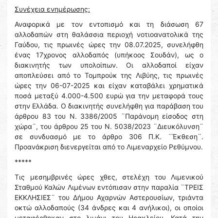
Συνέχεια ενημέρωσης:
Αναφορικά με τον εντοπισμό και τη διάσωση 67
αλλοδαπών στη θαλάσσια περιοχή νοτιοανατολικά της
Γαύδου, τις πρωινές ώρες την 08.07.2025, συνελήφθη
ένας 17χρονος αλλοδαπός (υπήκοος Σουδάν), ως ο
διακινητής των υπολοίπων. Οι αλλοδαποί είχαν
αποπλεύσει από το Τομπρούκ της Λιβύης, τις πρωινές
ώρες την 06-07-2025 και είχαν καταβάλει χρηματικά
ποσά μεταξύ 4.000-4.500 ευρώ για την μεταφορά τους
στην Ελλάδα. Ο διακινητής συνελήφθη για παράβαση του
άρθρου 83 του Ν. 3386/2005 ¨Παράνομη είσοδος στη
χώρα¨, του άρθρου 25 του Ν. 5038/2023 ¨Διευκόλυνση¨
σε συνδυασμό με το άρθρο 306 Π.Κ. ¨Έκθεση¨.
Προανάκριση διενεργείται από το Λιμεναρχείο Ρεθύμνου.
*****
Τις μεσημβρινές ώρες χθες, στελέχη του Λιμενικού
Σταθμού Καλών Λιμένων εντόπισαν στην παραλία ¨ΤΡΕΙΣ
ΕΚΚΛΗΣΙΕΣ¨ του Δήμου Αχαρνών Αστερουσίων, τριάντα
οκτώ αλλοδαπούς (34 άνδρες και 4 ανήλικοι), οι οποίοι
μεταφέρθηκαν στο λιμάνι του Ηρακλείου. Κατά την