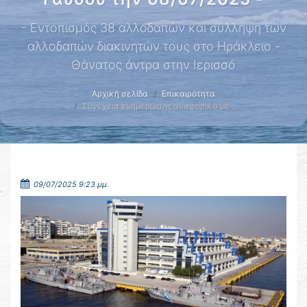
- Εντοπισμός 38 αλλοδαπών και σύλληψη των
αλλοδαπών διακινητών τους στο Ηράκλειο -
Θάνατος άντρα στην Ιερισσό
Αρχική σελίδα
Επικαιρότητα
Συνέχεια ενημέρωσης αναφορικά με …
09/07/2025 9:23 μμ.