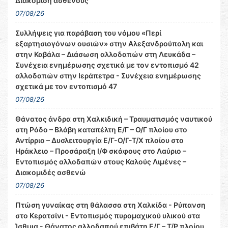
Διακομιδή ασθενούς
07/08/26
Συλλήψεις για παράβαση του νόμου «Περί
εξαρτησιογόνων ουσιών» στην Αλεξανδρούπολη και
στην Καβάλα – Διάσωση αλλοδαπών στη Λευκάδα –
Συνέχεια ενημέρωσης σχετικά με τον εντοπισμό 42
αλλοδαπών στην Ιεράπετρα - Συνέχεια ενημέρωσης
σχετικά με τον εντοπισμό 47
07/08/26
Θάνατος άνδρα στη Χαλκιδική – Τραυματισμός ναυτικού
στη Ρόδο – Βλάβη καταπέλτη Ε/Γ – Ο/Γ πλοίου στο
Αντίρριο – Δυσλειτουργία Ε/Γ-Ο/Γ-Τ/Χ πλοίου στο
Ηράκλειο – Προσάραξη Ι/Φ σκάφους στο Λαύριο –
Εντοπισμός αλλοδαπών στους Καλούς Λιμένες –
Διακομιδές ασθενώ
07/08/26
Πτώση γυναίκας στη θάλασσα στη Χαλκίδα - Ρύπανση
στο Κερατσίνι - Εντοπισμός πυρομαχικού υλικού στα
Ίσθμια - Θάνατος αλλοδαπού επιβάτη Ε/Γ – Τ/Ρ πλοίου