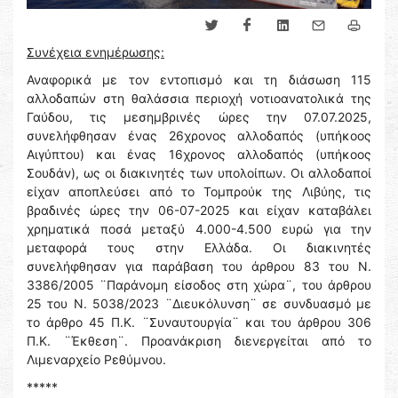
Συνέχεια ενημέρωσης:
Αναφορικά με τον εντοπισμό και τη διάσωση 115
αλλοδαπών στη θαλάσσια περιοχή νοτιοανατολικά της
Γαύδου, τις μεσημβρινές ώρες την 07.07.2025,
συνελήφθησαν ένας 26χρονος αλλοδαπός (υπήκοος
Αιγύπτου) και ένας 16χρονος αλλοδαπός (υπήκοος
Σουδάν), ως οι διακινητές των υπολοίπων. Οι αλλοδαποί
είχαν αποπλεύσει από το Τομπρούκ της Λιβύης, τις
βραδινές ώρες την 06-07-2025 και είχαν καταβάλει
χρηματικά ποσά μεταξύ 4.000-4.500 ευρώ για την
μεταφορά τους στην Ελλάδα. Οι διακινητές
συνελήφθησαν για παράβαση του άρθρου 83 του Ν.
3386/2005 ¨Παράνομη είσοδος στη χώρα¨, του άρθρου
25 του Ν. 5038/2023 ¨Διευκόλυνση¨ σε συνδυασμό με
το άρθρο 45 Π.Κ. ¨Συναυτουργία¨ και του άρθρου 306
Π.Κ. ¨Έκθεση¨. Προανάκριση διενεργείται από το
Λιμεναρχείο Ρεθύμνου.
*****