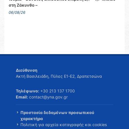
στη Ζάκυνθο –
06/08/26
Διεύθυνση
Ακτή Βασιλειάδη, Πύλες Ε1-Ε2, Δραπετσώνα
Τηλέφωνο:
+30 213 137 1700
Email:
contact@yna.gov.gr
Προστασία δεδομένων προσωπικού
χαρακτήρα
Πολιτική για αρχεία καταγραφής και cookies