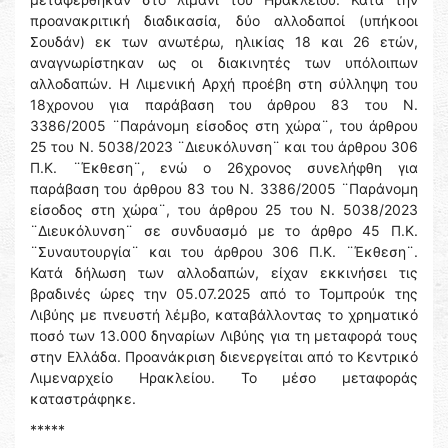
προανακριτική διαδικασία, δύο αλλοδαποί (υπήκοοι
Σουδάν) εκ των ανωτέρω, ηλικίας 18 και 26 ετών,
αναγνωρίστηκαν ως οι διακινητές των υπόλοιπων
αλλοδαπών. Η Λιμενική Αρχή προέβη στη σύλληψη του
18χρονου για παράβαση του άρθρου 83 του Ν.
3386/2005 ¨Παράνομη είσοδος στη χώρα¨, του άρθρου
25 του Ν. 5038/2023 ¨Διευκόλυνση¨ και του άρθρου 306
Π.Κ. ¨Έκθεση¨, ενώ ο 26χρονος συνελήφθη για
παράβαση του άρθρου 83 του Ν. 3386/2005 ¨Παράνομη
είσοδος στη χώρα¨, του άρθρου 25 του Ν. 5038/2023
¨Διευκόλυνση¨ σε συνδυασμό με το άρθρο 45 Π.Κ.
¨Συναυτουργία¨ και του άρθρου 306 Π.Κ. ¨Έκθεση¨.
Κατά δήλωση των αλλοδαπών, είχαν εκκινήσει τις
βραδινές ώρες την 05.07.2025 από το Τομπρούκ της
Λιβύης με πνευστή λέμβο, καταβάλλοντας το χρηματικό
ποσό των 13.000 δηναρίων Λιβύης για τη μεταφορά τους
στην Ελλάδα. Προανάκριση διενεργείται από το Κεντρικό
Λιμεναρχείο Ηρακλείου. Το μέσο μεταφοράς
καταστράφηκε.
*****