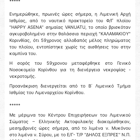
*****
Ενημερώθηκε, πρωινές ώρες σήμερα, η Λιμενική Αρχή
Ισθμίας, από το ναυτικό πρακτορείο του Φ/Γ πλοίου
''HAPPY ASENA'' σημαίας VANUATU, το οποίο βρισκόταν
αγκυροβολημένο στην θαλάσσια περιοχή "ΚΑΛΑΜΑΚΙΟΥ"
Κορινθίας, ότι 59χρονος αλλοδαπός μέλος πληρώματος
του πλοίου, εντοπίστηκε χωρίς τις αισθήσεις του στην
καμπίνα του.
Η σορός του 59χρονου μεταφέρθηκε στο Γενικό
Νοσοκομείο Κορίνθου για τη διενέργεια νεκροψίας -
νεκροτομής.
Προανάκριση διενεργείται από το Β΄ Λιμενικό Τμήμα
Ισθμίας του Λιμεναρχείου Κορίνθου.
*****
Με μέριμνα του Κέντρου Επιχειρήσεων του Λιμενικού
Σώματος – Ελληνικής Ακτοφυλακής διακομίσθηκαν,
μεσημβρινές ώρες σήμερα, από το λιμένα ν. Μυκόνου
στο λιμένα ν. Σύρου, με το Ε/Γ- Τ/Ρ ''ΔΗΛΟΣ ΕΞΠΡΕΣ'' Ν.Π.