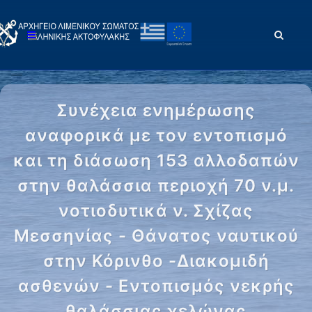
Συνέχεια ενημέρωσης
αναφορικά με τον εντοπισμό
και τη διάσωση 153 αλλοδαπών
στην θαλάσσια περιοχή 70 ν.μ.
νοτιοδυτικά ν. Σχίζας
Μεσσηνίας - Θάνατος ναυτικού
στην Κόρινθο -Διακομιδή
ασθενών - Εντοπισμός νεκρής
θαλάσσιας χελώνας