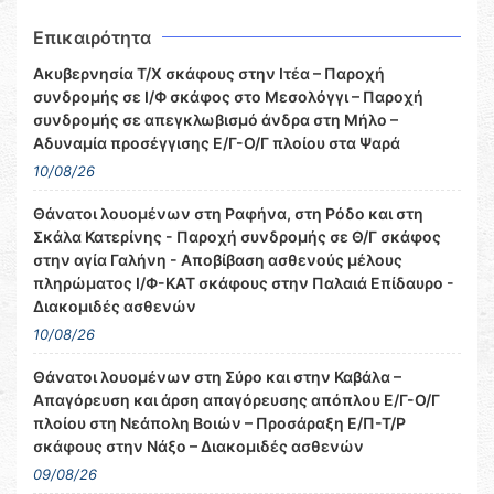
Επικαιρότητα
Ακυβερνησία Τ/Χ σκάφους στην Ιτέα – Παροχή
συνδρομής σε Ι/Φ σκάφος στο Μεσολόγγι – Παροχή
συνδρομής σε απεγκλωβισμό άνδρα στη Μήλο –
Αδυναμία προσέγγισης Ε/Γ-Ο/Γ πλοίου στα Ψαρά
10/08/26
Θάνατοι λουομένων στη Ραφήνα, στη Ρόδο και στη
Σκάλα Κατερίνης - Παροχή συνδρομής σε Θ/Γ σκάφος
στην αγία Γαλήνη - Αποβίβαση ασθενούς μέλους
πληρώματος Ι/Φ-ΚΑΤ σκάφους στην Παλαιά Επίδαυρο -
Διακομιδές ασθενών
10/08/26
Θάνατοι λουομένων στη Σύρο και στην Καβάλα –
Απαγόρευση και άρση απαγόρευσης απόπλου Ε/Γ-Ο/Γ
πλοίου στη Νεάπολη Βοιών – Προσάραξη Ε/Π-Τ/Ρ
σκάφους στην Νάξο – Διακομιδές ασθενών
09/08/26