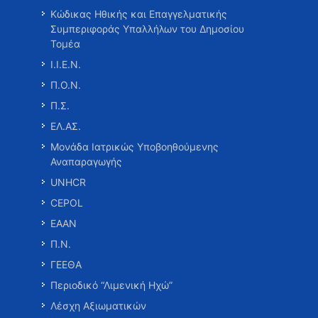
Κώδικας Ηθικής και Επαγγελματικής
Συμπεριφοράς Υπαλλήλων του Δημοσίου
Τομέα
Ι.Ι.Ε.Ν.
Π.Ο.Ν.
Π.Σ.
ΕΛ.ΑΣ.
Μονάδα Ιατρικώς Υποβοηθούμενης
Αναπαραγωγής
UNHCR
CEPOL
ΕΑΑΝ
Π.Ν.
ΓΕΕΘΑ
Περιοδικό “Λιμενική Ηχώ”
Λέσχη Αξιωματικών