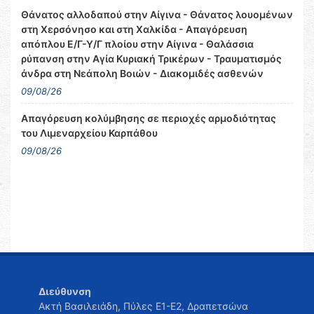
Θάνατος αλλοδαπού στην Αίγινα - Θάνατος λουομένων
στη Χερσόνησο και στη Χαλκίδα - Απαγόρευση
απόπλου Ε/Γ-Υ/Γ πλοίου στην Αίγινα - Θαλάσσια
ρύπανση στην Αγία Κυριακή Τρικέρων - Τραυματισμός
άνδρα στη Νεάπολη Βοιών - Διακομιδές ασθενών
09/08/26
Απαγόρευση κολύμβησης σε περιοχές αρμοδιότητας
του Λιμεναρχείου Καρπάθου
09/08/26
Διεύθυνση
Ακτή Βασιλειάδη, Πύλες Ε1-Ε2, Δραπετσώνα