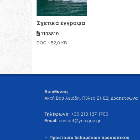
Σχετικά έγγραφα
1103819
DOC
- 82,0 KB
Διεύθυνση
Ακτή Βασιλειάδη, Πύλες Ε1-Ε2, Δραπετσώνα
Τηλέφωνο:
+30 213 137 1700
Email:
contact@yna.gov.gr
Προστασία δεδομένων προσωπικού