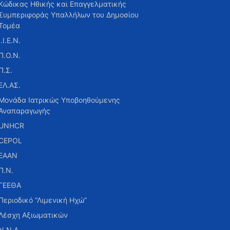
Κώδικας Ηθικής και Επαγγελματικής
Συμπεριφοράς Υπαλλήλων του Δημοσίου
Τομέα
Ι.Ι.Ε.Ν.
Π.Ο.Ν.
Π.Σ.
ΕΛ.ΑΣ.
Μονάδα Ιατρικώς Υποβοηθούμενης
Αναπαραγωγής
UNHCR
CEPOL
ΕΑΑΝ
Π.Ν.
ΓΕΕΘΑ
Περιοδικό “Λιμενική Ηχώ”
Λέσχη Αξιωματικών
Ν.Ν.Α.