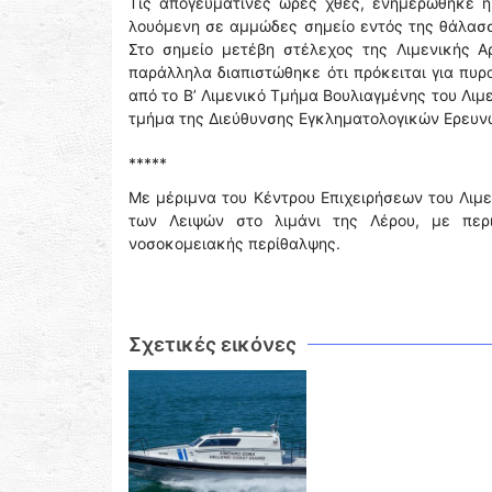
Τις απογευματινές ώρες χθες, ενημερώθηκε η
λουόμενη σε αμμώδες σημείο εντός της θάλασσ
Στο σημείο μετέβη στέλεχος της Λιμενικής Α
παράλληλα διαπιστώθηκε ότι πρόκειται για πυρ
από το Β’ Λιμενικό Τμήμα Βουλιαγμένης του Λιμ
τμήμα της Διεύθυνσης Εγκληματολογικών Ερευν
*****
Με μέριμνα του Κέντρου Επιχειρήσεων του Λιμε
των Λειψών στο λιμάνι της Λέρου, με περι
νοσοκομειακής περίθαλψης.
Σχετικές εικόνες