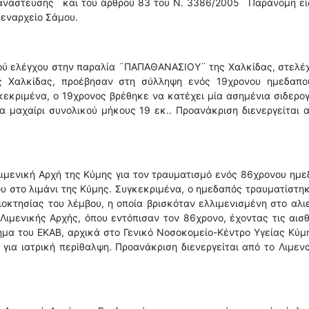
ανάστευσης¨ και του άρθρου 83 του Ν. 3386/2005 ¨Παράνομη ε
μεναρχείο Σάμου.
κού ελέγχου στην παραλία ¨ΠΑΠΑΘΑΝΑΣΙΟΥ¨ της Χαλκίδας, στελέ
ς Χαλκίδας, προέβησαν στη σύλληψη ενός 19χρονου ημεδαπού
εκριμένα, ο 19χρονος βρέθηκε να κατέχει μία ασημένια σιδερο
α μαχαίρι συνολικού μήκους 19 εκ.. Προανάκριση διενεργείται 
ιμενική Αρχή της Κύμης για τον τραυματισμό ενός 86χρονου ημ
ου στο λιμάνι της Κύμης. Συγκεκριμένα, ο ημεδαπός τραυματίστη
οκτησίας του λέμβου, η οποία βρισκόταν ελλιμενισμένη στο αλι
Λιμενικής Αρχής, όπου εντόπισαν τον 86χρονο, έχοντας τις αισ
μα του ΕΚΑΒ, αρχικά στο Γενικό Νοσοκομείο-Κέντρο Υγείας Κύμ
 για ιατρική περίθαλψη. Προανάκριση διενεργείται από το Λιμεν