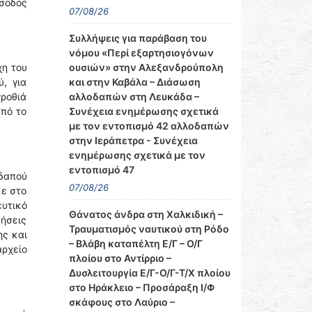
ίσοδος
07/08/26
Συλλήψεις για παράβαση του
νόμου «Περί εξαρτησιογόνων
ουσιών» στην Αλεξανδρούπολη
χη του
και στην Καβάλα – Διάσωση
, για
αλλοδαπών στη Λευκάδα –
γροθιά
Συνέχεια ενημέρωσης σχετικά
από το
με τον εντοπισμό 42 αλλοδαπών
στην Ιεράπετρα - Συνέχεια
ενημέρωσης σχετικά με τον
εντοπισμό 47
εδαπού
07/08/26
κε στο
ευτικό
Θάνατος άνδρα στη Χαλκιδική –
θήσεις
Τραυματισμός ναυτικού στη Ρόδο
ης και
– Βλάβη καταπέλτη Ε/Γ – Ο/Γ
αρχείο
πλοίου στο Αντίρριο –
Δυσλειτουργία Ε/Γ-Ο/Γ-Τ/Χ πλοίου
στο Ηράκλειο – Προσάραξη Ι/Φ
σκάφους στο Λαύριο –