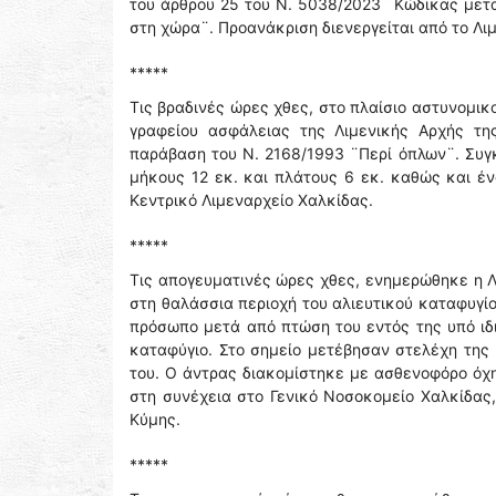
του άρθρου 25 του Ν. 5038/2023 ¨Κώδικας μετ
στη χώρα¨. Προανάκριση διενεργείται από το Λι
*****
Τις βραδινές ώρες χθες, στο πλαίσιο αστυνομι
γραφείου ασφάλειας της Λιμενικής Αρχής τη
παράβαση του Ν. 2168/1993 ¨Περί όπλων¨. Συγκ
μήκους 12 εκ. και πλάτους 6 εκ. καθώς και έν
Κεντρικό Λιμεναρχείο Χαλκίδας.
*****
Τις απογευματινές ώρες χθες, ενημερώθηκε η Λ
στη θαλάσσια περιοχή του αλιευτικού καταφυγί
πρόσωπο μετά από πτώση του εντός της υπό ιδι
καταφύγιο. Στο σημείο μετέβησαν στελέχη της 
του. Ο άντρας διακομίστηκε με ασθενοφόρο όχη
στη συνέχεια στο Γενικό Νοσοκομείο Χαλκίδας,
Κύμης.
*****