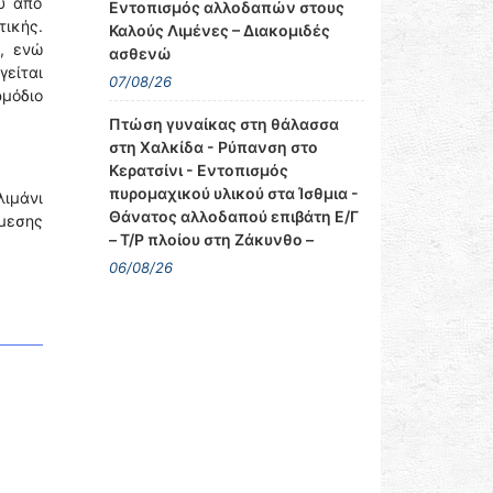
υ από
Εντοπισμός αλλοδαπών στους
τικής.
Καλούς Λιμένες – Διακομιδές
, ενώ
ασθενώ
γείται
07/08/26
ρμόδιο
Πτώση γυναίκας στη θάλασσα
στη Χαλκίδα - Ρύπανση στο
Κερατσίνι - Εντοπισμός
πυρομαχικού υλικού στα Ίσθμια -
λιμάνι
Θάνατος αλλοδαπού επιβάτη Ε/Γ
μεσης
– Τ/Ρ πλοίου στη Ζάκυνθο –
06/08/26