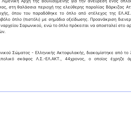
 Λιμενική Αρχή της Βουλιαγμένης για την ανεύρεση ενός όπλο
ας, στη θαλάσσια περιοχή της ελεύθερης παραλίας Βάρκιζας Ατ
ρχής, όπου του παραδόθηκε το όπλο από στέλεχος της ΕΛ.ΑΣ.
οβόλο όπλο (πιστόλι) με σημάδια οξείδωσης. Προανάκριση διενερ
εναρχείου Σαρωνικού, ενώ το όπλο πρόκειται να αποσταλεί στο α
ών.
νικού Σώματος - Ελληνικής Ακτοφυλακής, διακομίστηκε από το 
πολικό σκάφος Λ.Σ.-ΕΛ.ΑΚΤ., 44χρονος, ο οποίος έχρηζε ά