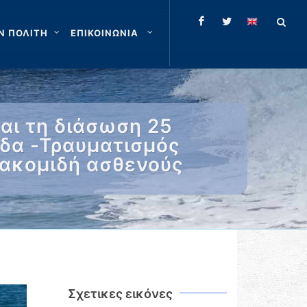
Ν ΠΟΛΙΤΗ
ΕΠΙΚΟΙΝΩΝΙΑ
αι τη διάσωση 25
δα -Τραυματισμός
ιακομιδή ασθενούς
Σχετικες εικόνες