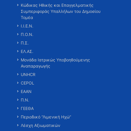
Κώδικας Ηθικής και Επαγγελματικής
Συμπεριφοράς Υπαλλήλων του Δημοσίου
Τομέα
Ι.Ι.Ε.Ν.
Π.Ο.Ν.
Π.Σ.
ΕΛ.ΑΣ.
Μονάδα Ιατρικώς Υποβοηθούμενης
Αναπαραγωγής
UNHCR
CEPOL
ΕΑΑΝ
Π.Ν.
ΓΕΕΘΑ
Περιοδικό “Λιμενική Ηχώ”
Λέσχη Αξιωματικών