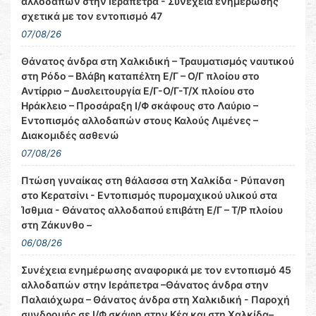
αλλοδαπών στην Ιεράπετρα - Συνέχεια ενημέρωσης
σχετικά με τον εντοπισμό 47
07/08/26
Θάνατος άνδρα στη Χαλκιδική – Τραυματισμός ναυτικού
στη Ρόδο – Βλάβη καταπέλτη Ε/Γ – Ο/Γ πλοίου στο
Αντίρριο – Δυσλειτουργία Ε/Γ-Ο/Γ-Τ/Χ πλοίου στο
Ηράκλειο – Προσάραξη Ι/Φ σκάφους στο Λαύριο –
Εντοπισμός αλλοδαπών στους Καλούς Λιμένες –
Διακομιδές ασθενώ
07/08/26
Πτώση γυναίκας στη θάλασσα στη Χαλκίδα - Ρύπανση
στο Κερατσίνι - Εντοπισμός πυρομαχικού υλικού στα
Ίσθμια - Θάνατος αλλοδαπού επιβάτη Ε/Γ – Τ/Ρ πλοίου
στη Ζάκυνθο –
06/08/26
Συνέχεια ενημέρωσης αναφορικά με τον εντοπισμό 45
αλλοδαπών στην Ιεράπετρα –Θάνατος άνδρα στην
Παλαιόχωρα – Θάνατος άνδρα στη Χαλκιδική - Παροχή
συνδρομής σε Ι/Φ σκάφη στην Κέα και στη Χαλκίδα–