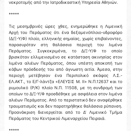
νεκροτομής από την Ιατροδικαστική Υπηρεσία Αθηνών.
*****
Τις μεσημβρινές ώρες χθες, ενημερώθηκε η Λιμενική
Αρχή του Περάματος ότι ένα δεξαμενόπλοιο-υδροφόρο
(Δ/Ξ-Υ/Φ) πλοίο, ελληνικής σημαίας, χωρίς επιβαίνοντες,
παρασυρόταν στη θαλάσσια περιοχή του λιμένα
Περάματος. Συγκεκριμένα, το Δ/Ξ-Υ/Φ το οποίο
βρισκόταν ελλιμενισμένο σε κατάσταση ακινησίας στον
λιμένα αλιέων Περάματος, όπου υπέστη αποκοπή των
κάβων πρόσδεσής του από άγνωστη αιτία. Άμεσα, στην
περιοχή μετέβησαν ένα Περιπολικό σκάφος Λ.Σ.-
ΕΛ.ΑΚΤ., το Ε/Γ-λάντζα «ΕΛΕΥΣΙΣ Μ. ΙΙ» Ν.Π.12637 και το
ρυμουλκό (Ρ/Κ) πλοίο Ν.Π. 11508, με τη συνδρομή των
οποίων το Δ/Ξ-Υ/Φ προσδέθηκε με ασφάλεια στον λιμένα
αλιέων Περάματος. Από το περιστατικό δεν αναφέρθηκε
τραυματισμός και δεν παρατηρήθηκε θαλάσσια ρύπανση.
Προανάκριση διενεργείται από το Δ’ Λιμενικό Τμήμα
Περάματος του Κεντρικού Λιμεναρχείου Πειραιά.
*****