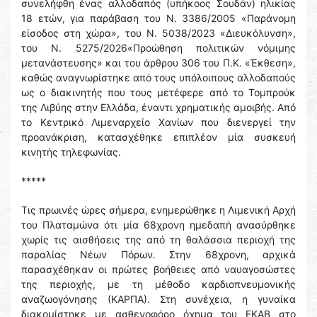
συνελήφθη ένας αλλοδαπός (υπήκοος Σουδάν) ηλικίας
18 ετών, για παράβαση του Ν. 3386/2005 «Παράνομη
είσοδος στη χώρα», του Ν. 5038/2023 «Διευκόλυνση»,
του Ν. 5275/2026«Προώθηση πολιτικών νόμιμης
μετανάστευσης» και του άρθρου 306 του Π.Κ. «Έκθεση»,
καθώς αναγνωρίστηκε από τους υπόλοιπους αλλοδαπούς
ως ο διακινητής που τους μετέφερε από το Τομπρούκ
της Λιβύης στην Ελλάδα, έναντι χρηματικής αμοιβής. Από
το Κεντρικό Λιμεναρχείο Χανίων που διενεργεί την
προανάκριση, κατασχέθηκε επιπλέον μία συσκευή
κινητής τηλεφωνίας.
*****
Τις πρωινές ώρες σήμερα, ενημερώθηκε η Λιμενική Αρχή
του Πλαταμώνα ότι μία 68χρονη ημεδαπή ανασύρθηκε
χωρίς τις αισθήσεις της από τη θαλάσσια περιοχή της
παραλίας Νέων Πόρων. Στην 68χρονη, αρχικά
παρασχέθηκαν οι πρώτες βοήθειες από ναυαγοσώστες
της περιοχής, με τη μέθοδο καρδιοπνευμονικής
αναζωογόνησης (ΚΑΡΠΑ). Στη συνέχεια, η γυναίκα
διακομίστηκε με ασθενοφόρο όχημα του ΕΚΑΒ στο