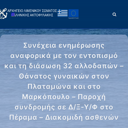
Συνέχεια ενημέρωσης
αναφορικά με τον εντοπισμό
και τη διάσωση 32 αλλοδαπών –
Θάνατος γυναικών στον
Πλαταμώνα και στο
Μαρκόπουλο – Παροχή
συνδρομής σε Δ/Ξ-Υ/Φ στο
Πέραμα – Διακομιδή ασθενών