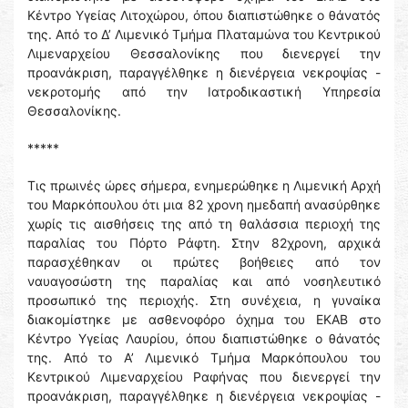
Κέντρο Υγείας Λιτοχώρου, όπου διαπιστώθηκε ο θάνατός
της. Από το Δ’ Λιμενικό Τμήμα Πλαταμώνα του Κεντρικού
Λιμεναρχείου Θεσσαλονίκης που διενεργεί την
προανάκριση, παραγγέλθηκε η διενέργεια νεκροψίας -
νεκροτομής από την Ιατροδικαστική Υπηρεσία
Θεσσαλονίκης.
*****
Τις πρωινές ώρες σήμερα, ενημερώθηκε η Λιμενική Αρχή
του Μαρκόπουλου ότι μια 82 χρονη ημεδαπή ανασύρθηκε
χωρίς τις αισθήσεις της από τη θαλάσσια περιοχή της
παραλίας του Πόρτο Ράφτη. Στην 82χρονη, αρχικά
παρασχέθηκαν οι πρώτες βοήθειες από τον
ναυαγοσώστη της παραλίας και από νοσηλευτικό
προσωπικό της περιοχής. Στη συνέχεια, η γυναίκα
διακομίστηκε με ασθενοφόρο όχημα του ΕΚΑΒ στο
Κέντρο Υγείας Λαυρίου, όπου διαπιστώθηκε ο θάνατός
της. Από το Α’ Λιμενικό Τμήμα Μαρκόπουλου του
Κεντρικού Λιμεναρχείου Ραφήνας που διενεργεί την
προανάκριση, παραγγέλθηκε η διενέργεια νεκροψίας -