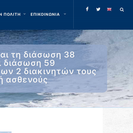
Ν ΠΟΛΙΤΗ
ΕΠΙΚΟΙΝΩΝΙΑ
αι τη διάσωση 38
ι διάσωση 59
ων 2 διακινητών τους
δή ασθενούς