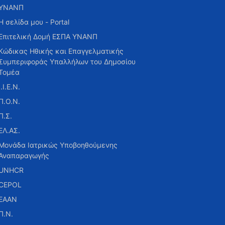
ΥΝΑΝΠ
Η σελίδα μου - Portal
Επιτελική Δομή ΕΣΠΑ ΥΝΑΝΠ
Κώδικας Ηθικής και Επαγγελματικής
Συμπεριφοράς Υπαλλήλων του Δημοσίου
Τομέα
Ι.Ι.Ε.Ν.
Π.Ο.Ν.
Π.Σ.
ΕΛ.ΑΣ.
Μονάδα Ιατρικώς Υποβοηθούμενης
Αναπαραγωγής
UNHCR
CEPOL
ΕΑΑΝ
Π.Ν.