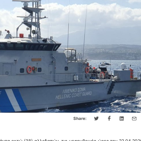
Share:
ιάντα οκτώ (38) αλλοδαπών, τις μεσημβρινές ώρες την 22.04.202