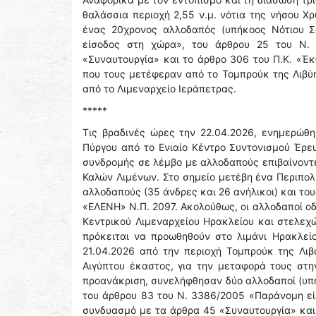
θαλάσσια περιοχή 2,55 ν.μ. νότια της νήσου 
ένας 20χρονος αλλοδαπός (υπήκοος Νότιου 
είσοδος στη χώρα», του άρθρου 25 του Ν.
«Συναυτουργία» και το άρθρο 306 του Π.Κ. «Έ
που τους μετέφεραν από το Τομπρούκ της Λιβύη
από το Λιμεναρχείο Ιεράπετρας.
*****
Τις βραδινές ώρες την 22.04.2026, ενημερώθη
Πύργου από το Ενιαίο Κέντρο Συντονισμού Έρευν
συνδρομής σε λέμβο με αλλοδαπούς επιβαίνοντε
Καλών Λιμένων. Στο σημείο μετέβη ένα Περιπολι
αλλοδαπούς (35 άνδρες και 26 ανήλικοι) και το
«ΕΛΕΝΗ» Ν.Π. 2097. Ακολούθως, οι αλλοδαποί ο
Κεντρικού Λιμεναρχείου Ηρακλείου και στελεχ
πρόκειται να προωθηθούν στο λιμάνι Ηρακλεί
21.04.2026 από την περιοχή Τομπρούκ της Λι
Αιγύπτου έκαστος, για την μεταφορά τους στη
προανάκριση, συνελήφθησαν δύο αλλοδαποί (υπή
του άρθρου 83 του Ν. 3386/2005 «Παράνομη εί
συνδυασμό με τα άρθρα 45 «Συναυτουργία» και