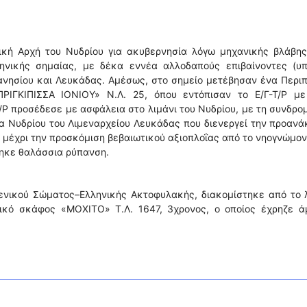
ική Αρχή του Νυδρίου για ακυβερνησία λόγω μηχανικής βλάβης
λληνικής σημαίας, με δέκα εννέα αλλοδαπούς επιβαίνοντες (υπ
ανησίου και Λευκάδας. Αμέσως, στο σημείο μετέβησαν ένα Περι
ΠΡΙΓΚΙΠΙΣΣΑ ΙΟΝΙΟΥ» Ν.Λ. 25, όπου εντόπισαν το Ε/Γ-Τ/Ρ με
Τ/Ρ προσέδεσε με ασφάλεια στο λιμάνι του Νυδρίου, με τη συνδρο
μα Νυδρίου του Λιμεναρχείου Λευκάδας που διενεργεί την προανά
μέχρι την προσκόμιση βεβαιωτικού αξιοπλοΐας από το νηογνώμο
θηκε θαλάσσια ρύπανση.
ενικού Σώματος–Ελληνικής Ακτοφυλακής, διακομίστηκε από το 
ωτικό σκάφος «ΜΟΧΙΤΟ» Τ.Λ. 1647, 3χρονος, ο οποίος έχρηζε ά