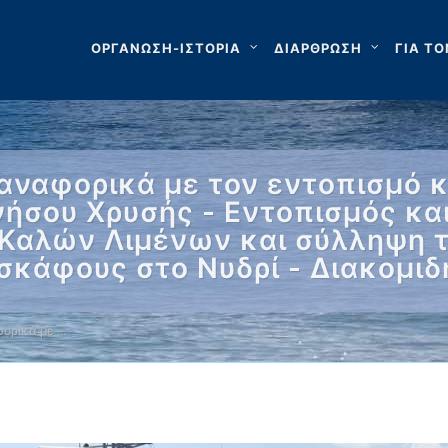
ΟΡΓΑΝΩΣΗ-ΙΣΤΟΡΙΑ
ΔΙΑΡΘΡΩΣΗ
ΓΙΑ ΤΟ
αναφορικά με τον εντοπισμό κ
νήσου Χρυσής - Εντοπισμός κα
Καλών Λιμένων και σύλληψη τ
 σκάφους στο Νυδρί - Διακομι
ορικά με …