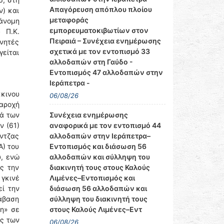
Απαγόρευση απόπλου πλοίου
ν) και
μεταφοράς
άνομη
εμπορευματοκιβωτίων στον
 Π.Κ.
Πειραιά – Συνέχεια ενημέρωσης
ινητές
σχετικά με τον εντοπισμό 33
γείται
αλλοδαπών στη Γαύδο -
Εντοπισμός 47 αλλοδαπών στην
Ιεράπετρα -
κκινου
06/08/26
παροχή
Συνέχεια ενημέρωσης
κά των
αναφορικά με τον εντοπισμό 44
ν (61)
αλλοδαπών στην Ιεράπετρα–
άντζας
Εντοπισμός και διάσωση 56
Α) του
αλλοδαπών και σύλληψη του
υ, ενώ
διακινητή τους στους Καλούς
ς την
Λιμένες–Εντοπισμός και
γκινέ
διάσωση 56 αλλοδαπών και
εί την
σύλληψη του διακινητή τους
ράβαση
στους Καλούς Λιμένες–Εντ
ση» σε
ές των
06/08/26