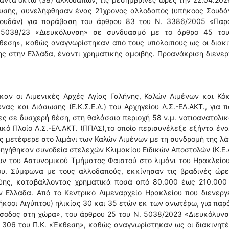
Χρυσής, συνελήφθησαν ένας 21χρονος αλλοδαπός (υπήκοος Σουδά
Σουδάν) για παράβαση του άρθρου 83 του Ν. 3386/2005 «Παρ
 5038/23 «Διευκόλυνση» σε συνδυασμό με το άρθρο 45 του
κθεση», καθώς αναγνωρίστηκαν από τους υπόλοιπους ως οι διακ
ς στην Ελλάδα, έναντι χρηματικής αμοιβής. Προανάκριση διενερ
καν οι Λιμενικές Αρχές Αγίας Γαλήνης, Καλών Λιμένων και Κό
ας και Διάσωσης (Ε.Κ.Σ.Ε.Δ.) του Αρχηγείου Λ.Σ.-ΕΛ.ΑΚΤ., για 
ς σε δυσχερή θέση, στη θαλάσσια περιοχή 58 ν.μ. νοτιοανατολι
κό Πλοίο Λ.Σ.-ΕΛ.ΑΚΤ. (ΠΠΛΣ),το οποίο περισυνέλεξε εξήντα ένα
υς μετέφερε στο λιμάνι των Καλών Λιμένων με τη συνδρομή της λ
δηγήθηκαν συνοδεία στελεχών Κλιμακίου Ειδικών Αποστολών (Κ.Ε.
ών του Αστυνομικού Τμήματος Φαιστού στο λιμάνι του Ηρακλείο
ου. Σύμφωνα με τους αλλοδαπούς, εκκίνησαν τις βραδινές ώρε
βύης, καταβάλλοντας χρηματικά ποσά από 80.000 έως 210.000 
ν Ελλάδα. Από το Κεντρικό Λιμεναρχείο Ηρακλείου που διενεργ
κοοι Αιγύπτου) ηλικίας 30 και 35 ετών εκ των ανωτέρω, για πα
σοδος στη χώρα», του άρθρου 25 του Ν. 5038/2023 «Διευκόλυν
 306 του Π.Κ. «Έκθεση», καθώς αναγνωρίστηκαν ως οι διακινητ