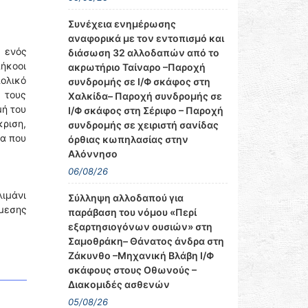
Συνέχεια ενημέρωσης
αναφορικά με τον εντοπισμό και
 ενός
διάσωση 32 αλλοδαπών από το
ήκοοι
ακρωτήριο Ταίναρο –Παροχή
πολικό
συνδρομής σε Ι/Φ σκάφος στη
 τους
Χαλκίδα– Παροχή συνδρομής σε
μή του
Ι/Φ σκάφος στη Σέριφο – Παροχή
κριση,
συνδρομής σε χειριστή σανίδας
να που
όρθιας κωπηλασίας στην
Αλόννησο
06/08/26
λιμάνι
Σύλληψη αλλοδαπού για
μεσης
παράβαση του νόμου «Περί
εξαρτησιογόνων ουσιών» στη
Σαμοθράκη– Θάνατος άνδρα στη
Ζάκυνθο –Μηχανική Βλάβη Ι/Φ
σκάφους στους Οθωνούς –
Διακομιδές ασθενών
05/08/26