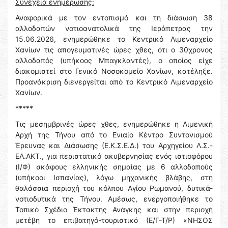
Συνέχεια ενημέρωσης:
Αναφορικά με τον εντοπισμό και τη διάσωση 38
αλλοδαπών νοτιοανατολικά της Ιεράπετρας την
15.06.2026, ενημερώθηκε το Κεντρικό Λιμεναρχείο
Χανίων τις απογευματινές ώρες χθες, ότι ο 30χρονος
αλλοδαπός (υπήκοος Μπαγκλαντές), ο οποίος είχε
διακομιστεί στο Γενικό Νοσοκομείο Χανίων, κατέληξε.
Προανάκριση διενεργείται από το Κεντρικό Λιμεναρχείο
Χανίων.
*****
Τις μεσημβρινές ώρες χθες, ενημερώθηκε η Λιμενική
Αρχή της Τήνου από το Ενιαίο Κέντρο Συντονισμού
Έρευνας και Διάσωσης (Ε.Κ.Σ.Ε.Δ.) του Αρχηγείου Λ.Σ.-
ΕΛ.ΑΚΤ., για περιστατικό ακυβερνησίας ενός ιστιοφόρου
(Ι/Φ) σκάφους ελληνικής σημαίας με 6 αλλοδαπούς
(υπήκοοι Ισπανίας), λόγω μηχανικής βλάβης, στη
θαλάσσια περιοχή του κόλπου Αγίου Ρωμανού, δυτικά-
νοτιοδυτικά της Τήνου. Αμέσως, ενεργοποιήθηκε το
Τοπικό Σχέδιο Έκτακτης Ανάγκης και στην περιοχή
μετέβη το επιβατηγό-τουριστικό (Ε/Γ-Τ/Ρ) «ΝΗΣΟΣ