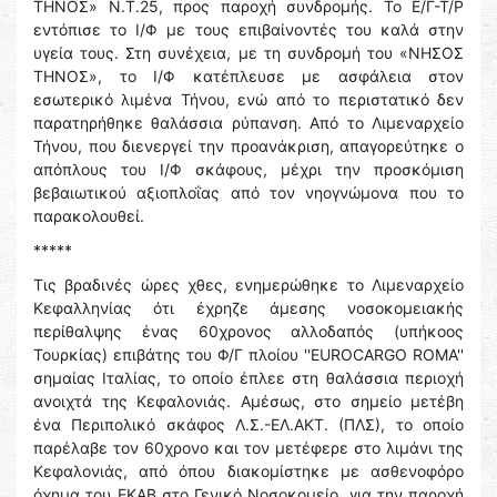
ΤΗΝΟΣ» Ν.Τ.25, προς παροχή συνδρομής. Το Ε/Γ-Τ/Ρ
εντόπισε το Ι/Φ με τους επιβαίνοντές του καλά στην
υγεία τους. Στη συνέχεια, με τη συνδρομή του «ΝΗΣΟΣ
ΤΗΝΟΣ», το Ι/Φ κατέπλευσε με ασφάλεια στον
εσωτερικό λιμένα Τήνου, ενώ από το περιστατικό δεν
παρατηρήθηκε θαλάσσια ρύπανση. Από το Λιμεναρχείο
Τήνου, που διενεργεί την προανάκριση, απαγορεύτηκε ο
απόπλους του Ι/Φ σκάφους, μέχρι την προσκόμιση
βεβαιωτικού αξιοπλοΐας από τον νηογνώμονα που το
παρακολουθεί.
*****
Τις βραδινές ώρες χθες, ενημερώθηκε το Λιμεναρχείο
Κεφαλληνίας ότι έχρηζε άμεσης νοσοκομειακής
περίθαλψης ένας 60χρονος αλλοδαπός (υπήκοος
Τουρκίας) επιβάτης του Φ/Γ πλοίου ''EUROCARGO ROMA''
σημαίας Ιταλίας, το οποίο έπλεε στη θαλάσσια περιοχή
ανοιχτά της Κεφαλονιάς. Αμέσως, στο σημείο μετέβη
ένα Περιπολικό σκάφος Λ.Σ.-ΕΛ.ΑΚΤ. (ΠΛΣ), το οποίο
παρέλαβε τον 60χρονο και τον μετέφερε στο λιμάνι της
Κεφαλονιάς, από όπου διακομίστηκε με ασθενοφόρο
όχημα του ΕΚΑΒ στο Γενικό Νοσοκομείο, για την παροχή