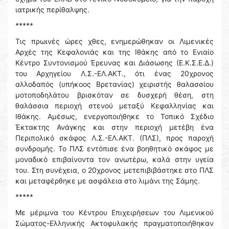
ιατρικής περίθαλψης.
*****
Τις πρωινές ώρες χθες, ενημερώθηκαν οι Λιμενικές
Αρχές της Κεφαλονιάς και της Ιθάκης από το Ενιαίο
Κέντρο Συντονισμού Έρευνας και Διάσωσης (Ε.Κ.Σ.Ε.Δ.)
του Αρχηγείου Λ.Σ.-ΕΛ.ΑΚΤ., ότι ένας 20χρονος
αλλοδαπός (υπήκοος Βρετανίας) χειριστής θαλασσίου
μοτοποδηλάτου βρισκόταν σε δυσχερή θέση, στη
θαλάσσια περιοχή στενού μεταξύ Κεφαλληνίας και
Ιθάκης. Αμέσως, ενεργοποιήθηκε το Τοπικό Σχέδιο
Έκτακτης Ανάγκης και στην περιοχή μετέβη ένα
Περιπολικό σκάφος Λ.Σ.-ΕΛ.ΑΚΤ. (ΠΛΣ), προς παροχή
συνδρομής. Το ΠΛΣ εντόπισε ένα βοηθητικό σκάφος με
μοναδικό επιβαίνοντα τον ανωτέρω, καλά στην υγεία
του. Στη συνέχεια, ο 20χρονος μετεπιβιβάστηκε στο ΠΛΣ
και μεταφέρθηκε με ασφάλεια στο λιμάνι της Σάμης.
*****
Με μέριμνα του Κέντρου Επιχειρήσεων του Λιμενικού
Σώματος-Ελληνικής Ακτοφυλακής πραγματοποιήθηκαν