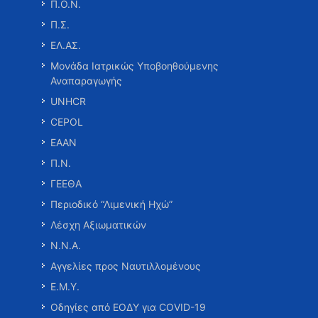
Π.Ο.Ν.
Π.Σ.
ΕΛ.ΑΣ.
Μονάδα Ιατρικώς Υποβοηθούμενης
Αναπαραγωγής
UNHCR
CEPOL
ΕΑΑΝ
Π.Ν.
ΓΕΕΘΑ
Περιοδικό “Λιμενική Ηχώ”
Λέσχη Αξιωματικών
Ν.Ν.Α.
Αγγελίες προς Ναυτιλλομένους
Ε.Μ.Υ.
Οδηγίες από ΕΟΔΥ για COVID-19