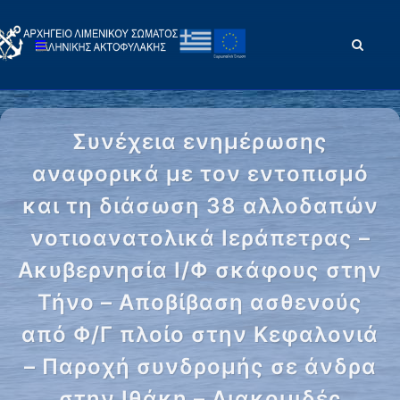
Συνέχεια ενημέρωσης
αναφορικά με τον εντοπισμό
και τη διάσωση 38 αλλοδαπών
νοτιοανατολικά Ιεράπετρας –
Ακυβερνησία Ι/Φ σκάφους στην
Τήνο – Αποβίβαση ασθενούς
από Φ/Γ πλοίο στην Κεφαλονιά
– Παροχή συνδρομής σε άνδρα
στην Ιθάκη – Διακομιδές