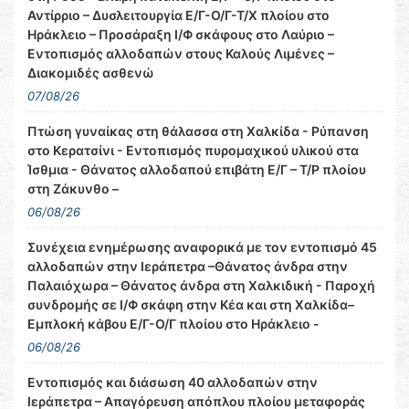
Αντίρριο – Δυσλειτουργία Ε/Γ-Ο/Γ-Τ/Χ πλοίου στο
Ηράκλειο – Προσάραξη Ι/Φ σκάφους στο Λαύριο –
Εντοπισμός αλλοδαπών στους Καλούς Λιμένες –
Διακομιδές ασθενώ
07/08/26
Πτώση γυναίκας στη θάλασσα στη Χαλκίδα - Ρύπανση
στο Κερατσίνι - Εντοπισμός πυρομαχικού υλικού στα
Ίσθμια - Θάνατος αλλοδαπού επιβάτη Ε/Γ – Τ/Ρ πλοίου
στη Ζάκυνθο –
06/08/26
Συνέχεια ενημέρωσης αναφορικά με τον εντοπισμό 45
αλλοδαπών στην Ιεράπετρα –Θάνατος άνδρα στην
Παλαιόχωρα – Θάνατος άνδρα στη Χαλκιδική - Παροχή
συνδρομής σε Ι/Φ σκάφη στην Κέα και στη Χαλκίδα–
Εμπλοκή κάβου Ε/Γ-Ο/Γ πλοίου στο Ηράκλειο -
06/08/26
Εντοπισμός και διάσωση 40 αλλοδαπών στην
Ιεράπετρα – Απαγόρευση απόπλου πλοίου μεταφοράς