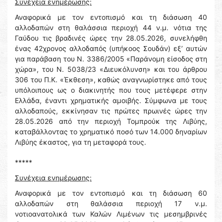
Συνέχεια ενημέρωσης:
Αναφορικά με τον εντοπισμό και τη διάσωση 40
αλλοδαπών στη θαλάσσια περιοχή 44 ν.μ. νότια της
Γαύδου τις βραδινές ώρες την 28.05.2026, συνελήφθη
ένας 42χρονος αλλοδαπός (υπήκοος Σουδάν) εξ’ αυτών
για παράβαση του Ν. 3386/2005 «Παράνομη είσοδος στη
χώρα», του Ν. 5038/23 «Διευκόλυνση» και του άρθρου
306 του Π.Κ. «Έκθεση», καθώς αναγνωρίστηκε από τους
υπόλοιπους ως ο διακινητής που τους μετέφερε στην
Ελλάδα, έναντι χρηματικής αμοιβής. Σύμφωνα με τους
αλλοδαπούς, εκκίνησαν τις πρώτες πρωινές ώρες την
28.05.2026 από την περιοχή Τομπρούκ της Λιβύης,
καταβάλλοντας το χρηματικό ποσό των 14.000 δηναρίων
Λιβύης έκαστος, για τη μεταφορά τους.
*****
Συνέχεια ενημέρωσης:
Αναφορικά με τον εντοπισμό και τη διάσωση 60
αλλοδαπών στη θαλάσσια περιοχή 17 ν.μ.
νοτιοανατολικά των Καλών Λιμένων τις μεσημβρινές