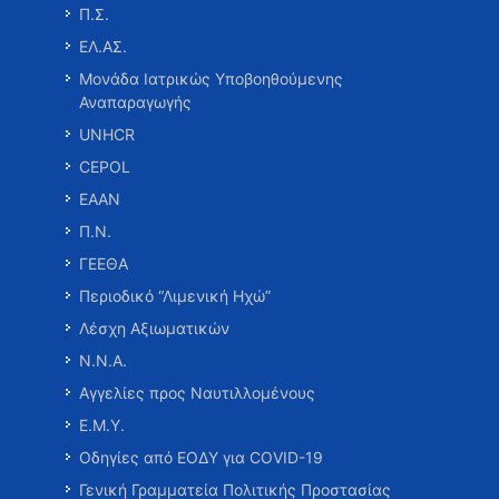
Π.Σ.
ΕΛ.ΑΣ.
Μονάδα Ιατρικώς Υποβοηθούμενης
Αναπαραγωγής
UNHCR
CEPOL
ΕΑΑΝ
Π.Ν.
ΓΕΕΘΑ
Περιοδικό “Λιμενική Ηχώ”
Λέσχη Αξιωματικών
Ν.Ν.Α.
Αγγελίες προς Ναυτιλλομένους
Ε.Μ.Υ.
Οδηγίες από ΕΟΔΥ για COVID-19
Γενική Γραμματεία Πολιτικής Προστασίας