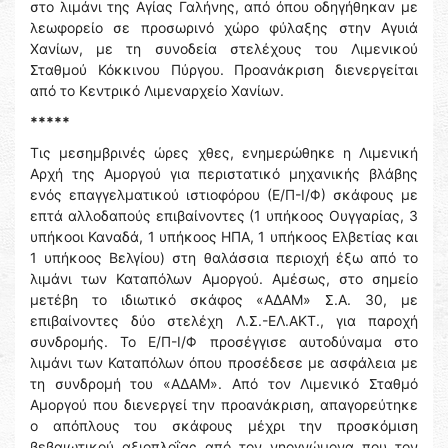
στο λιμάνι της Αγίας Γαλήνης, από όπου οδηγήθηκαν με
λεωφορείο σε προσωρινό χώρο φύλαξης στην Αγυιά
Χανίων, με τη συνοδεία στελέχους του Λιμενικού
Σταθμού Κόκκινου Πύργου. Προανάκριση διενεργείται
από το Κεντρικό Λιμεναρχείο Χανίων.
*****
Τις μεσημβρινές ώρες χθες, ενημερώθηκε η Λιμενική
Αρχή της Αμοργού για περιστατικό μηχανικής βλάβης
ενός επαγγελματικού ιστιοφόρου (Ε/Π-Ι/Φ) σκάφους με
επτά αλλοδαπούς επιβαίνοντες (1 υπήκοος Ουγγαρίας, 3
υπήκοοι Καναδά, 1 υπήκοος ΗΠΑ, 1 υπήκοος Ελβετίας και
1 υπήκοος Βελγίου) στη θαλάσσια περιοχή έξω από το
λιμάνι των Καταπόλων Αμοργού. Αμέσως, στο σημείο
μετέβη το ιδιωτικό σκάφος «ΑΔΑΜ» Σ.Α. 30, με
επιβαίνοντες δύο στελέχη Λ.Σ.-ΕΛ.ΑΚΤ., για παροχή
συνδρομής. Το Ε/Π-Ι/Φ προσέγγισε αυτοδύναμα στο
λιμάνι των Καταπόλων όπου προσέδεσε με ασφάλεια με
τη συνδρομή του «ΑΔΑΜ». Από τον Λιμενικό Σταθμό
Αμοργού που διενεργεί την προανάκριση, απαγορεύτηκε
ο απόπλους του σκάφους μέχρι την προσκόμιση
βεβαιωτικού αξιοπλοΐας από τον νηογνώμονα που τον