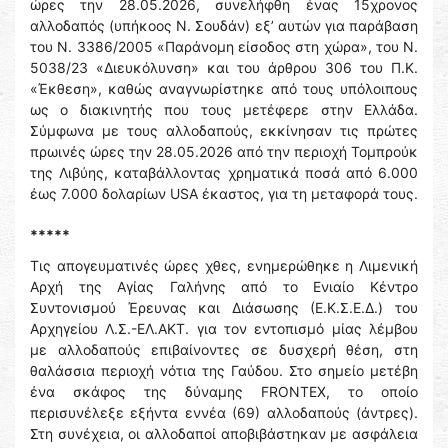
ώρες την 28.05.2026, συνελήφθη ένας 15χρονος
αλλοδαπός (υπήκοος Ν. Σουδάν) εξ’ αυτών για παράβαση
του Ν. 3386/2005 «Παράνομη είσοδος στη χώρα», του Ν.
5038/23 «Διευκόλυνση» και του άρθρου 306 του Π.Κ.
«Έκθεση», καθώς αναγνωρίστηκε από τους υπόλοιπους
ως ο διακινητής που τους μετέφερε στην Ελλάδα.
Σύμφωνα με τους αλλοδαπούς, εκκίνησαν τις πρώτες
πρωινές ώρες την 28.05.2026 από την περιοχή Τομπρούκ
της Λιβύης, καταβάλλοντας χρηματικά ποσά από 6.000
έως 7.000 δολαρίων USA έκαστος, για τη μεταφορά τους.
*****
Τις απογευματινές ώρες χθες, ενημερώθηκε η Λιμενική
Αρχή της Αγίας Γαλήνης από το Ενιαίο Κέντρο
Συντονισμού Έρευνας και Διάσωσης (Ε.Κ.Σ.Ε.Δ.) του
Αρχηγείου Λ.Σ.-ΕΛ.ΑΚΤ. για τον εντοπισμό μίας λέμβου
με αλλοδαπούς επιβαίνοντες σε δυσχερή θέση, στη
θαλάσσια περιοχή νότια της Γαύδου. Στο σημείο μετέβη
ένα σκάφος της δύναμης FRONTEX, το οποίο
περισυνέλεξε εξήντα εννέα (69) αλλοδαπούς (άντρες).
Στη συνέχεια, οι αλλοδαποί αποβιβάστηκαν με ασφάλεια