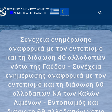
Συνέχεια ενημέρωσης
αναφορικά με τον εντοπισμό
και τη διάσωση 40 αλλοδαπών
νότια της Γαύδου - Συνέχεια
ενημέρωσης αναφορικά με τον
εντοπισμό και τη διάσωση 60
αλλοδαπών ΝΑ των Καλών
Λιμένων - Εντοπισμός και
διάσωση 69 αλλοδαπών νότια