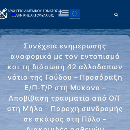
Συνέχεια ενημέρωσης
αναφορικά με τον εντοπισμό
και τη διάσωση 42 αλλοδαπών
νότια της Γαύδου – Προσάραξη
Ε/Π-Τ/Ρ στη Μύκονο –
Αποβίβαση τραυματία από Θ/Γ
στη Μήλο – Παροχή συνδρομής
σε σκάφος στη Πύλο –
Διακομιδές ασθενών