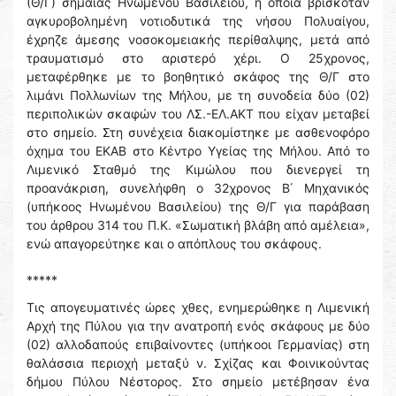
(Θ/Γ) σημαίας Ηνωμένου Βασιλείου, η οποία βρισκόταν
αγκυροβολημένη νοτιοδυτικά της νήσου Πολυαίγου,
έχρηζε άμεσης νοσοκομειακής περίθαλψης, μετά από
τραυματισμό στο αριστερό χέρι. Ο 25χρονος,
μεταφέρθηκε με το βοηθητικό σκάφος της Θ/Γ στο
λιμάνι Πολλωνίων της Μήλου, με τη συνοδεία δύο (02)
περιπολικών σκαφών του ΛΣ.-ΕΛ.ΑΚΤ που είχαν μεταβεί
στο σημείο. Στη συνέχεια διακομίστηκε με ασθενοφόρο
όχημα του ΕΚΑΒ στο Κέντρο Υγείας της Μήλου. Από το
Λιμενικό Σταθμό της Κιμώλου που διενεργεί τη
προανάκριση, συνελήφθη ο 32χρονος Β΄ Μηχανικός
(υπήκοος Ηνωμένου Βασιλείου) της Θ/Γ για παράβαση
του άρθρου 314 του Π.Κ. «Σωματική βλάβη από αμέλεια»,
ενώ απαγορεύτηκε και ο απόπλους του σκάφους.
*****
Τις απογευματινές ώρες χθες, ενημερώθηκε η Λιμενική
Αρχή της Πύλου για την ανατροπή ενός σκάφους με δύο
(02) αλλοδαπούς επιβαίνοντες (υπήκοοι Γερμανίας) στη
θαλάσσια περιοχή μεταξύ ν. Σχίζας και Φοινικούντας
δήμου Πύλου Νέστορος. Στο σημείο μετέβησαν ένα