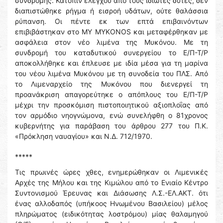
συνδρομής. Κατόπιν έλεγχου από τους ιδιώτες δύτες, δεν
διαπιστώθηκε ρήγμα ή εισροή υδάτων, ούτε θαλάσσια
ρύπανση. Οι πέντε εκ των επτά επιβαινόντων
επιβιβάστηκαν στο MY MYKONOS και μεταφέρθηκαν με
ασφάλεια στον νέο λιμένα της Μυκόνου. Με τη
συνδρομή του καταδυτικού συνεργείου το Ε/Π-Τ/Ρ
αποκολλήθηκε και έπλευσε με ιδία μέσα για τη μαρίνα
του νέου λιμένα Μυκόνου με τη συνοδεία του ΠΛΣ. Από
το Λιμεναρχείο της Μυκόνου που διενεργεί τη
προανάκριση απαγορεύτηκε ο απόπλους του Ε/Π-Τ/Ρ
μέχρι την προσκόμιση πιστοποιητικού αξιοπλοΐας από
τον αρμόδιο νηογνώμονα, ενώ συνελήφθη ο 81χρονος
κυβερνήτης για παράβαση του άρθρου 277 του Π.Κ.
«Πρόκληση ναυαγίου» και Ν.Δ. 712/1970.
*****
Τις πρωινές ώρες χθες, ενημερώθηκαν οι Λιμενικές
Αρχές της Μήλου και της Κιμώλου από το Ενιαίο Κέντρο
Συντονισμού Έρευνας και Διάσωσης Λ.Σ.-ΕΛ.ΑΚΤ. ότι
ένας αλλοδαπός (υπήκοος Ηνωμένου Βασιλείου) μέλος
πληρώματος (ειδικότητας λοστρόμου) μίας θαλαμηγού