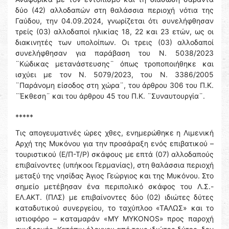
δύο (42) αλλοδαπών στη θαλάσσια περιοχή νότια της
Γαύδου, την 04.09.2024, γνωρίζεται ότι συνελήφθησαν
τρείς (03) αλλοδαποί ηλικίας 18, 22 και 23 ετών, ως οι
διακινητές των υπολοίπων. Οι τρεις (03) αλλοδαποί
συνελήφθησαν για παράβαση του Ν. 5038/2023
¨Κώδικας μετανάστευσης¨ όπως τροποποιήθηκε και
ισχύει με τον Ν. 5079/2023, του Ν. 3386/2005
¨Παράνομη είσοδος στη χώρα¨, του άρθρου 306 του Π.Κ.
¨Έκθεση¨ και του άρθρου 45 του Π.Κ. ¨Συναυτουργία¨.
*****
Τις απογευματινές ώρες χθες, ενημερώθηκε η Λιμενική
Αρχή της Μυκόνου για την προσάραξη ενός επιβατικού –
τουριστικού (Ε/Π-Τ/Ρ) σκάφους με επτά (07) αλλοδαπούς
επιβαίνοντες (υπήκοοι Γερμανίας), στη θαλάσσια περιοχή
μεταξύ της νησίδας Άγιος Γεώργιος και της Μυκόνου. Στο
σημείο μετέβησαν ένα περιπολικό σκάφος του Λ.Σ.-
ΕΛ.ΑΚΤ. (ΠΛΣ) με επιβαίνοντες δύο (02) ιδιώτες δύτες
καταδυτικού συνεργείου, το ταχύπλοο «ΤΑΛΩΣ» και το
ιστιοφόρο – καταμαράν «ΜΥ ΜΥΚΟΝΟS» προς παροχή