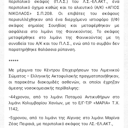
περιπολικό σκάφος (Π.Λ.Σ.) του Λ.Σ.-ΕΛ.ΑΚΤ., ένα
περιπολικό όχημα καθώς και το αλιευτικό (Α/Κ) «ΑΓΙΟΣ
ΝΙΚΟΛΑΟΣ» Σ.Π.208. Οι επιβάτες του σκάφους
περισυλλέχθηκαν από ένα διερχόμενο ιστιοφόρο (Ι/Φ)
σκάφος σημαίας Σουηδίας και μεταφέρθηκαν με
ασφάλεια στο λιμάνι της Φοινικούντας. Το σκάφος
μεταφέρθηκε στο λιμάνι της Φοινικούντας με τη
συνοδεία του Α/Κ και του Π.Λ.Σ., ενώ από το συμβάν δεν
παρατηρήθηκε θαλάσσια ρύπανση.
*****
Με μέριμνα του Κέντρου Επιχειρήσεων του Λιμενικού
Σώματος – Ελληνικής Ακτοφυλακής πραγματοποιήθηκαν,
οι παρακάτω διακομιδές ασθενών, οι οποίοι έχρηζαν
άμεσης νοσοκομειακής περίθαλψης:
-44χρονου, από το λιμάνι Ποταμού Αντικυθήρων στο
λιμάνι Κολυμβαρίου Χανίων, με το Ε/Γ-Τ/Ρ «ΜΑΡΙΑ» Τ.Χ.
1142,
-5χρονου, από το λιμάνι της Αίγινας στο λιμάνι Μαρίνα
Ζέας Πειραιά, με περιπολικό σκάφος του ΛΣ.-ΕΛ.ΑΚΤ.,