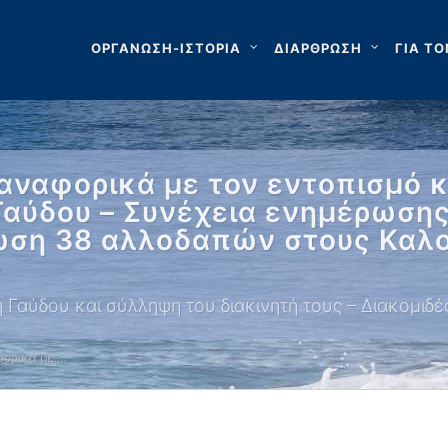
ΟΡΓΑΝΩΣΗ-ΙΣΤΟΡΙΑ
ΔΙΑΡΘΡΩΣΗ
ΓΙΑ ΤΟ
αναφορικά με τον εντοπισμό κ
Γαύδου – Συνέχεια ενημέρωσης
σωση 38 αλλοδαπών στους Καλο
–
Γαύδου και σύλληψη του διακινητή τους – Διακομιδ
ορικά με …