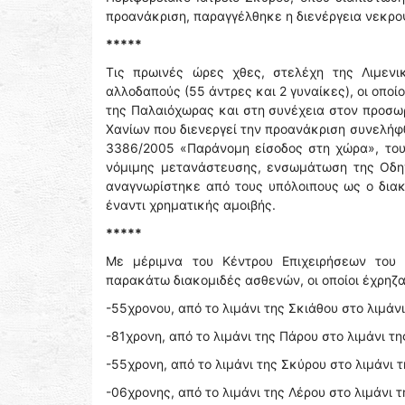
προανάκριση, παραγγέλθηκε η διενέργεια νεκρο
*****
Τις πρωινές ώρες χθες, στελέχη της Λιμεν
αλλοδαπούς (55 άντρες και 2 γυναίκες), οι οποί
της Παλαιόχωρας και στη συνέχεια στον προσωρ
Χανίων που διενεργεί την προανάκριση συνελήφ
3386/2005 «Παράνομη είσοδος στη χώρα», του
νόμιμης μετανάστευσης, ενσωμάτωση της Οδηγ
αναγνωρίστηκε από τους υπόλοιπους ως ο διακ
έναντι χρηματικής αμοιβής.
*****
Με μέριμνα του Κέντρου Επιχειρήσεων του 
παρακάτω διακομιδές ασθενών, οι οποίοι έχρηζ
-55χρονου, από το λιμάνι της Σκιάθου στο λιμάν
-81χρονη, από το λιμάνι της Πάρου στο λιμάνι τη
-55χρονη, από το λιμάνι της Σκύρου στο λιμάνι
-06χρονης, από το λιμάνι της Λέρου στο λιμάνι 