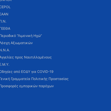
CEPOL
ΕΑΑΝ
Π.Ν.
ΓΕΕΘΑ
Περιοδικό “Λιμενική Ηχώ”
Λέσχη Αξιωματικών
Ν.Ν.Α.
Αγγελίες προς Ναυτιλλομένους
Ε.Μ.Υ.
Οδηγίες από ΕΟΔΥ για COVID-19
Γενική Γραμματεία Πολιτικής Προστασίας
Προσφορές εμπορικών παρόχων