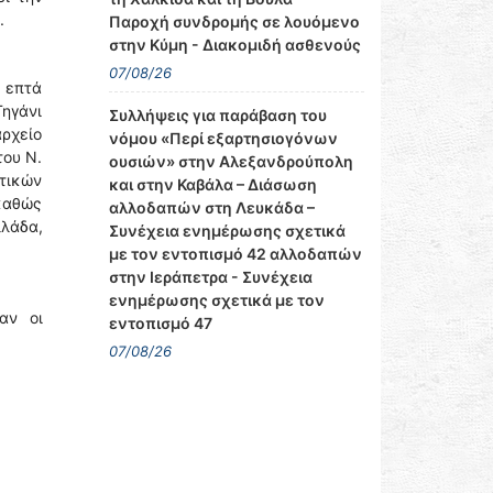
.
Παροχή συνδρομής σε λουόμενο
στην Κύμη - Διακομιδή ασθενούς
07/08/26
 επτά
Τηγάνι
Συλλήψεις για παράβαση του
αρχείο
νόμου «Περί εξαρτησιογόνων
του Ν.
ουσιών» στην Αλεξανδρούπολη
τικών
και στην Καβάλα – Διάσωση
καθώς
αλλοδαπών στη Λευκάδα –
λλάδα,
Συνέχεια ενημέρωσης σχετικά
με τον εντοπισμό 42 αλλοδαπών
στην Ιεράπετρα - Συνέχεια
ενημέρωσης σχετικά με τον
αν οι
εντοπισμό 47
07/08/26