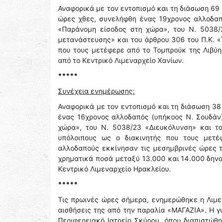
Αναφορικά με τον εντοπισμό και τη διάσωση 69
ώρες χθες, συνελήφθη ένας 19χρονος αλλοδαπ
«Παράνομη είσοδος στη χώρα», του Ν. 5038/
μετανάστευσης» και του άρθρου 306 του Π.Κ. 
που τους μετέφερε από το Τομπρούκ της Λιβύης
από το Κεντρικό Λιμεναρχείο Χανίων.
*****
Συνέχεια ενημέρωσης:
Αναφορικά με τον εντοπισμό και τη διάσωση 38
ένας 16χρονος αλλοδαπός (υπήκοος Ν. Σουδάν)
χώρα», του Ν. 5038/23 «Διευκόλυνση» και τ
υπόλοιπους ως ο διακινητής που τους μετέ
αλλοδαπούς εκκίνησαν τις μεσημβρινές ώρες τ
χρηματικά ποσά μεταξύ 13.000 και 14.000 δηνα
Κεντρικό Λιμεναρχείο Ηρακλείου.
*****
Τις πρωινές ώρες σήμερα, ενημερώθηκε η Λιμε
αισθήσεις της από την παραλία «ΜΑΓΑΖΙΑ». Η 
Περιφερειακό Ιατρείο Σκύρου, όπου διαπιστώθη