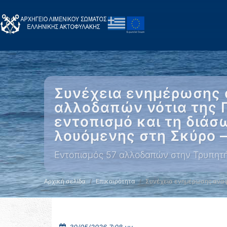
Συνέχεια ενημέρωσης 
αλλοδαπών νότια της 
εντοπισμό και τη διά
λουόμενης στη Σκύρο 
Εντοπισμός 57 αλλοδαπών στην Τρυπητή 
Αρχική σελίδα
Επικαιρότητα
Συνέχεια ενημέρωσης αναφ