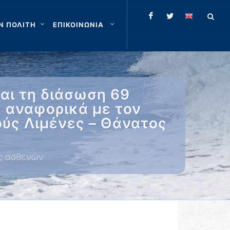
Ν ΠΟΛΙΤΗ
ΕΠΙΚΟΙΝΩΝΙΑ
αι τη διάσωση 69
 αναφορικά με τον
ύς Λιμένες – Θάνατος
ές ασθενών