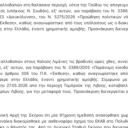
 αλλοδαπών στη θαλάσσια περιοχή. νότια της Γαύδου τις απογευμ
ός (υπήκοος Ν. Σουδάν), εξ’ αυτών, για παράβαση του Ν. 3386
23 «Διευκόλυνση», του Ν. 5275/2026 «Προώθηση πολιτικών νό
«Έκθεση», καθώς αναγνωρίστηκε από τους υπόλοιπους ως ο διακ
 στην Ελλάδα, έναντι χρηματικής αμοιβής. Προανάκριση διενερ
 αλλοδαπών στους Καλούς Λιμένες τις βραδινές ώρες χθες, συν
, εξ’ αυτών, για παράβαση του Ν. 3386/2005 «Παράνομη είσοδ
ου άρθρου 306 του Π.Κ. «Έκθεση», καθώς αναγνωρίστηκε από
φερε στην Ελλάδα, έναντι χρηματικής αμοιβής. Σύμφωνα με
ην 27.05.2026 από την περιοχή Τομπρούκ της Λιβύης, καταβάλ
ρίων Λιβύης, για την μεταφορά τους. Προανάκριση διενεργείται 
νική Αρχή της Σκύρου ότι μία 91χρονη ημεδαπή ανασύρθηκε χωρ
γυναίκα διακομίσθηκε με ασθενοφόρο όχημα του ΕΚΑΒ στο Πολυ
κε ο θάνατός της. Από το Λιμενικό Σταθμό Σκύρου που διενεργ