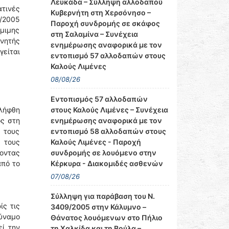
Λευκάδα – Σύλληψη αλλοδαπού
ατινές
Κυβερνήτη στη Χερσόνησο –
/2005
Παροχή συνδρομής σε σκάφος
μιμης
στη Σαλαμίνα – Συνέχεια
ινητής
ενημέρωσης αναφορικά με τον
γείται
εντοπισμό 57 αλλοδαπών στους
Καλούς Λιμένες
08/08/26
Εντοπισμός 57 αλλοδαπών
στους Καλούς Λιμένες – Συνέχεια
ελήφθη
ενημέρωσης αναφορικά με τον
ος στη
εντοπισμό 58 αλλοδαπών στους
 τους
Καλούς Λιμένες - Παροχή
 τους
συνδρομής σε λουόμενο στην
λοντας
Κέρκυρα - Διακομιδές ασθενών
από το
07/08/26
Σύλληψη για παράβαση του Ν.
ίς τις
3409/2005 στην Κάλυμνο –
δύναμο
Θάνατος λουόμενων στο Πήλιο
εί την
τη Χαλκίδα και τη Βούλα –