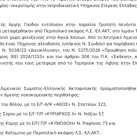
ψίας-νεκροτομής στην Ιατροδικαστική Υπηρεσία Στερεάς Ελλάδας
ικής Αρχής Γαύδου εντόπισαν στην παραλία Τρυπητή πενήντα
οι μεταφέρθηκαν από Περιπολικό σκάφος Λ.Σ.-ΕΛ.ΑΚΤ. στο λιμάνι 
ινό χώρο φιλοξενίας στην Αγυιά Χανίων. Από το Κεντρικό Λιμεν
θη ένας 19χρονος αλλοδαπός (υπήκοος Ν. Σουδάν) για παράβαση 
 Ν. 5038/23 «Διευκόλυνση», του Ν. 5275/2026 «Προώθηση πολι
ίας (ΕΕ) 2024/1233» και του άρθρου 306 του Π.Κ. «Έκθεση», 
ινητής που τους μετέφερε από το Τομπρούκ της Λιβύης στην Ε
Λιμενικού Σώματος-Ελληνικής Ακτοφυλακής πραγματοποιήθηκ
αν άμεσης νοσοκομειακής περίθαλψης:
ι του Βόλου, με το Ε/Γ-Α/Ψ «ΑΘΩΣ» Ν. Σπετσών 323,
ς Σύρου με το Ε/Γ-Τ/Ρ «ΚΥΡΙΑΡΧΟΣ ΙΙ» Ν. Νάξου 57,
 της Κύμης με το Ε/Π-Τ/Ρ «ΚΥΜΟΘΟΗ» Ν. Ραφήνας 73 και
της Καλύμνου με Περιπολικό σκάφος Λ.Σ.-ΕΛ.ΑΚΤ..