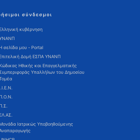
ρήσιμοι σύνδεσμοι
Ελληνική κυβέρνηση
ΥΝΑΝΠ
Η σελίδα μου - Portal
Επιτελική Δομή ΕΣΠΑ ΥΝΑΝΠ
Κώδικας Ηθικής και Επαγγελματικής
Συμπεριφοράς Υπαλλήλων του Δημοσίου
Τομέα
Ι.Ι.Ε.Ν.
Π.Ο.Ν.
Π.Σ.
ΕΛ.ΑΣ.
Μονάδα Ιατρικώς Υποβοηθούμενης
Αναπαραγωγής
UNHCR