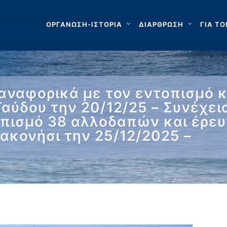
ΟΡΓΑΝΩΣΗ-ΙΣΤΟΡΙΑ
ΔΙΑΡΘΡΩΣΗ
ΓΙΑ ΤΟ
αναφορικά με τον εντοπισμό κ
Γαύδου την 20/12/25 – Συνέχε
οπισμό 38 αλλοδαπών και έρευ
ακονήσι την 25/12/2025 –
ορικά με …