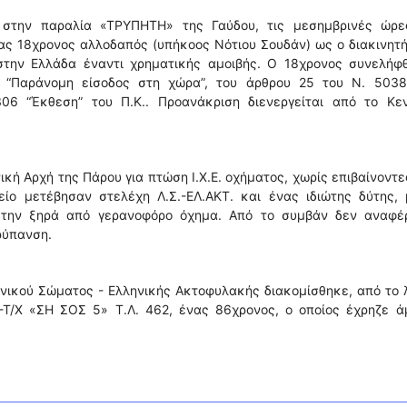
στην παραλία «ΤΡΥΠΗΤΗ» της Γαύδου, τις μεσημβρινές ώρε
ας 18χρονος αλλοδαπός (υπήκοος Νότιου Σουδάν) ως ο διακινητ
την Ελλάδα έναντι χρηματικής αμοιβής. O 18χρονος συνελήφθ
“Παράνομη είσοδος στη χώρα”, του άρθρου 25 του Ν. 5038
06 “Έκθεση” του Π.Κ.. Προανάκριση διενεργείται από το Κεν
κή Αρχή της Πάρου για πτώση Ι.Χ.Ε. οχήματος, χωρίς επιβαίνοντε
ίο μετέβησαν στελέχη Λ.Σ.-ΕΛ.ΑΚΤ. και ένας ιδιώτης δύτης, 
 στην ξηρά από γερανοφόρο όχημα. Από το συμβάν δεν αναφέ
ρύπανση.
νικού Σώματος - Ελληνικής Ακτοφυλακής διακομίσθηκε, από το 
Ρ-Τ/Χ «ΣΗ ΣΟΣ 5» Τ.Λ. 462, ένας 86χρονος, ο οποίος έχρηζε 