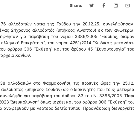
Share:
 76 αλλοδαπών νότια της Γαύδου την 20.12.25, συνελήφθησαν
 ένας 24χρονος αλλοδαπός (υπήκοος Αιγύπτου) εκ των ανωτέρω 
ήφθησαν για παράβαση του νόμου 3386/2005 “Είσοδος, διαμον
ελληνική Επικράτεια”, του νόμου 4251/2014 “Κώδικας μετανάσ
 του άρθρου 306 “Έκθεση” και του άρθρου 45 “Συναυτουργία” του
ναρχείο Χανίων.
38 αλλοδαπών στο Φαρμακονήσι, τις πρωινές ώρες την 25.12.
αλλοδαπός (υπήκοος Σουδάν) ως ο διακινητής που τους μετέφε
 συνελήφθη για παράβαση του άρθρου 83 του Ν. 3386/2005 “Πα
2023 “Διευκόλυνση” όπως ισχύει και του άρθρου 306 “Έκθεση” του
θα αναφερθούν με νεότερο δελτίο τύπου. Προανάκριση διενεργείτ