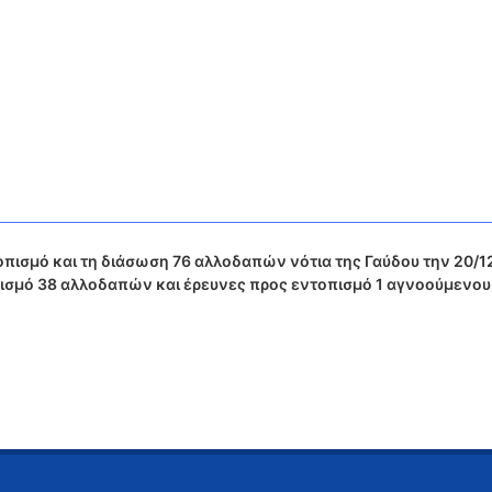
ισμό και τη διάσωση 76 αλλοδαπών νότια της Γαύδου την 20/12
ισμό 38 αλλοδαπών και έρευνες προς εντοπισμό 1 αγνοούμενου