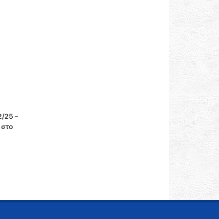
/25 –
 στο