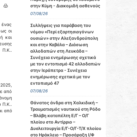
στην Κύμη - Διακομιδή ασθενούς
07/08/26
 ένας
Συλλήψεις για παράβαση του
ως οι
νόμου «Περί εξαρτησιογόνων
ή και
ουσιών» στην Αλεξανδρούπολη
τευσης
και στην Καβάλα – Διάσωση
 Π.Κ..
αλλοδαπών στη Λευκάδα –
Συνέχεια ενημέρωσης σχετικά
με τον εντοπισμό 42 αλλοδαπών
στην Ιεράπετρα - Συνέχεια
ενημέρωσης σχετικά με τον
εντοπισμό 47
2025,
07/08/26
ρε από
ράνομη
Θάνατος άνδρα στη Χαλκιδική –
 Π.Κ..
Τραυματισμός ναυτικού στη Ρόδο
αι από
– Βλάβη καταπέλτη Ε/Γ – Ο/Γ
πλοίου στο Αντίρριο –
Δυσλειτουργία Ε/Γ-Ο/Γ-Τ/Χ πλοίου
στο Ηράκλειο – Προσάραξη Ι/Φ