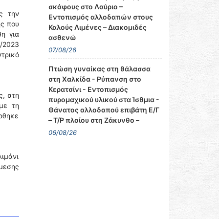
σκάφους στο Λαύριο –
ς την
Εντοπισμός αλλοδαπών στους
ής που
Καλούς Λιμένες – Διακομιδές
η για
ασθενώ
/2023
07/08/26
τρικό
Πτώση γυναίκας στη θάλασσα
στη Χαλκίδα - Ρύπανση στο
Κερατσίνι - Εντοπισμός
ς, στη
πυρομαχικού υλικού στα Ίσθμια -
με τη
Θάνατος αλλοδαπού επιβάτη Ε/Γ
ρθηκε
– Τ/Ρ πλοίου στη Ζάκυνθο –
06/08/26
λιμάνι
άμεσης