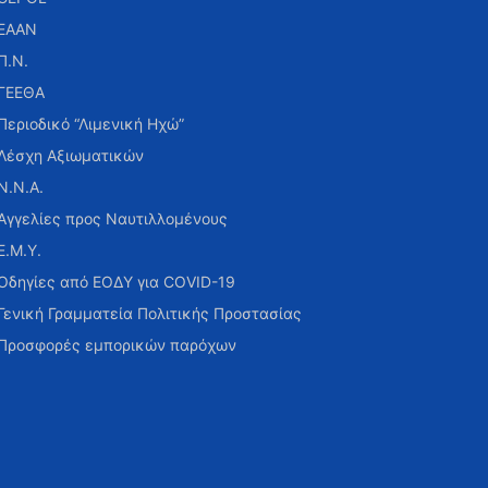
ΕΑΑΝ
Π.Ν.
ΓΕΕΘΑ
Περιοδικό “Λιμενική Ηχώ”
Λέσχη Αξιωματικών
Ν.Ν.Α.
Αγγελίες προς Ναυτιλλομένους
Ε.Μ.Υ.
Οδηγίες από ΕΟΔΥ για COVID-19
Γενική Γραμματεία Πολιτικής Προστασίας
Προσφορές εμπορικών παρόχων