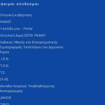
ρήσιμοι σύνδεσμοι
Ελληνική κυβέρνηση
ΥΝΑΝΠ
Η σελίδα μου - Portal
Επιτελική Δομή ΕΣΠΑ ΥΝΑΝΠ
Κώδικας Ηθικής και Επαγγελματικής
Συμπεριφοράς Υπαλλήλων του Δημοσίου
Τομέα
Ι.Ι.Ε.Ν.
Π.Ο.Ν.
Π.Σ.
ΕΛ.ΑΣ.
Μονάδα Ιατρικώς Υποβοηθούμενης
Αναπαραγωγής
UNHCR
CEPOL