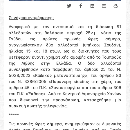
Συνέχεια ενημέρωσης:
Αναφορικά με τον εντοπισμό και τη διάσωση 81
αλλοδαπών στη θαλάσσια περιοχή 25ν.μ. νότια της
Γαύδου τις πρώτες πρωινές ώρες σήμερα,
αναγνωρίστηκαν δύο αλλοδαποί (υπήκοοι Σουδάν),
ηλικίας 15 και 18 ετών, ως οι διακινητές που τους
μετέφεραν έναντι χρηματικής αμοιβής από το Τομπρούκ
της Λιβύης στην Ελλάδα. Ο δύο αλλοδαποί
συνελήφθησαν κατά παράβαση του άρθρου 25 του Ν.
5038/2023 «Κώδικας μετανάστευσης», του άρθρου 83
του Ν. 3386/2005 «Παράνομη είσοδος στη χώρα, του
άρθρου 45 του Π.Κ. «Συναυτουργία» και του άρθρου 306
του Π.Κ. «Έκθεση». Από το Κεντρικό Λιμεναρχείο Χανίων
που διενεργεί την προανάκριση, κατασχέθηκε μία
συσκευή κινητής τηλεφωνίας.
*****
Τις πρωινές ώρες σήμερα, ενημερώθηκαν οι Λιμενικές
Αρχές της Ραφήνας και του Λαυρίου, από το Ενιαίο