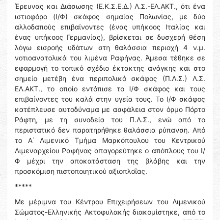
Έρευνας και Διάσωσης (Ε.Κ.Σ.Ε.Δ.) Λ.Σ.-ΕΛ.ΑΚΤ., ότι ένα
ιστιοφόρο (Ι/Φ) σκάφος σημαίας Πολωνίας, με δύο
αλλοδαπούς επιβαίνοντες (ένας υπήκοος Ιταλίας και
ένας υπήκοος Γερμανίας), βρίσκεται σε δυσχερή θέση
λόγω εισροής υδάτων στη θαλάσσια περιοχή 4 ν.μ.
νοτιοανατολικά του λιμένα Ραφήνας. Άμεσα τέθηκε σε
εφαρμογή το τοπικό σχέδιο έκτακτης ανάγκης και στο
σημείο μετέβη ένα περιπολικό σκάφος (Π.Λ.Σ.) Λ.Σ.
ΕΛ.ΑΚΤ., το οποίο εντόπισε το Ι/Φ σκάφος και τους
επιβαίνοντες του καλά στην υγεία τους. Το Ι/Φ σκάφος
κατέπλευσε αυτοδύναμα με ασφάλεια στον όρμο Πόρτο
Ράφτη, με τη συνοδεία του Π.Λ.Σ., ενώ από το
περιστατικό δεν παρατηρήθηκε θαλάσσια ρύπανση. Από
το Α΄ Λιμενικό Τμήμα Μαρκόπουλου του Κεντρικού
Λιμεναρχείου Ραφήνας απαγορεύτηκε ο απόπλους του Ι/
Φ μέχρι την αποκατάσταση της βλάβης και την
προσκόμιση πιστοποιητικού αξιοπλοΐας.
*****
Με μέριμνα του Κέντρου Επιχειρήσεων του Λιμενικού
Σώματος-Ελληνικής Ακτοφυλακής διακομίστηκε, από το