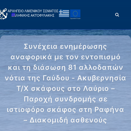
Συνέχεια ενημέρωσης
αναφορικά με τον εντοπισμό
και τη διάσωση 81 αλλοδαπών
νότια της Γαύδου - Ακυβερνησία
Τ/Χ σκάφους στο Λαύριο –
Παροχή συνδρομής σε
ιστιοφόρο σκάφος στη Ραφήνα
– Διακομιδή ασθενούς