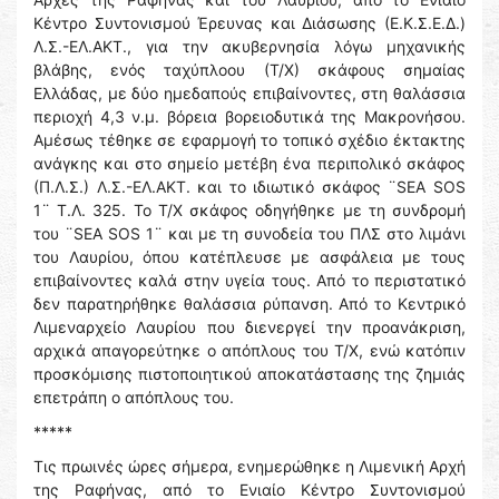
Κέντρο Συντονισμού Έρευνας και Διάσωσης (Ε.Κ.Σ.Ε.Δ.)
Λ.Σ.-ΕΛ.ΑΚΤ., για την ακυβερνησία λόγω μηχανικής
βλάβης, ενός ταχύπλοου (Τ/Χ) σκάφους σημαίας
Ελλάδας, με δύο ημεδαπούς επιβαίνοντες, στη θαλάσσια
περιοχή 4,3 ν.μ. βόρεια βορειοδυτικά της Μακρονήσου.
Αμέσως τέθηκε σε εφαρμογή το τοπικό σχέδιο έκτακτης
ανάγκης και στο σημείο μετέβη ένα περιπολικό σκάφος
(Π.Λ.Σ.) Λ.Σ.-ΕΛ.ΑΚΤ. και το ιδιωτικό σκάφος ¨SEA SOS
1¨ Τ.Λ. 325. Το Τ/Χ σκάφος οδηγήθηκε με τη συνδρομή
του ¨SEA SOS 1¨ και με τη συνοδεία του ΠΛΣ στο λιμάνι
του Λαυρίου, όπου κατέπλευσε με ασφάλεια με τους
επιβαίνοντες καλά στην υγεία τους. Από το περιστατικό
δεν παρατηρήθηκε θαλάσσια ρύπανση. Από το Κεντρικό
Λιμεναρχείο Λαυρίου που διενεργεί την προανάκριση,
αρχικά απαγορεύτηκε ο απόπλους του Τ/Χ, ενώ κατόπιν
προσκόμισης πιστοποιητικού αποκατάστασης της ζημιάς
επετράπη ο απόπλους του.
*****
Τις πρωινές ώρες σήμερα, ενημερώθηκε η Λιμενική Αρχή
της Ραφήνας, από το Ενιαίο Κέντρο Συντονισμού