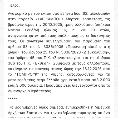
Τέλος,
Αναφορικά με τον εντοπισμό εξήντα δύο (62) αλλοδαπών
στην παραλία «ΣΑΡΙΚΑΜΠΟΣ» Μύρτου Ιεράπετρας, τις
βραδινές ώρες την 20.12.2025, τρεις αλλοδαποί (υπήκοοι
Νότιου Σουδάν) ηλικίας 16, 21 και 31 ετών,
αναγνωρίστηκαν από τους υπόλοιπους ως οι διακινητές
τους. Οι ανωτέρω συνελήφθησαν για παράβαση του
άρθρου 83 του Ν. 3386/2005 «Παράνομη είσοδος στη
χώρα», του άρθρου 25 του Ν. 5038/2023 «Διευκόλυνση»,
του άρθρου 45 του Π.Κ. «Συναυτουργία» και του άρθρου
306 του Π.Κ. «Έκθεση». Σύμφωνα με τους αλλοδαπούς,
εκκίνησαν τις απογευματινές ώρες την 18.12.2025 από
το “ΤΟΜΠΡΟΥΚ” της Λιβύης, καταβάλλοντας για τη
μεταφορά τους στην Ελλάδα χρηματικά ποσά από 2.000
έως 3.000 δολάρια. Προανακρίσεις διενεργούνται από το
Λιμεναρχείο Ιεράπετρας.
*****
Τις μεσημβρινές ώρες σήμερα, ενημερώθηκε η Λιμενική
Αρχή των Σπετσών για την εκδήλωση πυρκαγιάς σε ένα