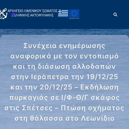
Συνέχεια ενημέρωσης
αναφορικά με τον εντοπισμό
και τη διάσωση αλλοδαπών
στην Ιεράπετρα την 19/12/25
και την 20/12/25 – Εκδήλωση
πυρκαγιάς σε Ι/Φ-Θ/Γ σκάφος
στις Σπέτσες – Πτώση οχήματος
στη θάλασσα στο Λεωνίδιο