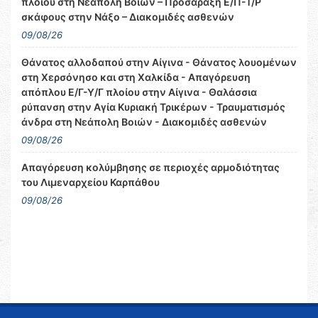
πλοίου στη Νεάπολη Βοιών – Προσάραξη Ε/Π-Τ/Ρ
σκάφους στην Νάξο – Διακομιδές ασθενών
09/08/26
Θάνατος αλλοδαπού στην Αίγινα - Θάνατος λουομένων
στη Χερσόνησο και στη Χαλκίδα - Απαγόρευση
απόπλου Ε/Γ-Υ/Γ πλοίου στην Αίγινα - Θαλάσσια
ρύπανση στην Αγία Κυριακή Τρικέρων - Τραυματισμός
άνδρα στη Νεάπολη Βοιών - Διακομιδές ασθενών
09/08/26
Απαγόρευση κολύμβησης σε περιοχές αρμοδιότητας
του Λιμεναρχείου Καρπάθου
09/08/26