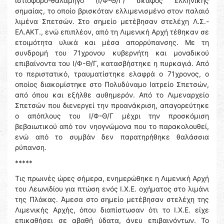
ιστιοφόρο-θαλαμηγό (Ι/Φ-Θ/Γ) σκάφος ελληνικής
σημαίας, το οποίο βρισκόταν ελλιμενισμένο στον παλαιό
λιμένα Σπετσών. Στο σημείο μετέβησαν στελέχη Λ.Σ.-
ΕΛ.ΑΚΤ., ενώ επιπλέον, από τη Λιμενική Αρχή τέθηκαν σε
ετοιμότητα υλικά και μέσα απορρύπανσης. Με τη
συνδρομή του 71χρονου κυβερνήτη και μοναδικού
επιβαίνοντα του Ι/Φ-Θ/Γ, κατασβήστηκε η πυρκαγιά. Από
το περιστατικό, τραυματίστηκε ελαφρά ο 71χρονος, ο
οποίος διακομίστηκε στο Πολυδύναμο Ιατρείο Σπετσών,
από όπου και εξήλθε αυθημερόν. Από το Λιμεναρχείο
Σπετσών που διενεργεί την προανάκριση, απαγορεύτηκε
ο απόπλους του Ι/Φ-Θ/Γ μέχρι την προσκόμιση
βεβαιωτικού από τον νηογνώμονα που το παρακολουθεί,
ενώ από το συμβάν δεν παρατηρήθηκε θαλάσσια
ρύπανση.
*****
Τις πρωινές ώρες σήμερα, ενημερώθηκε η Λιμενική Αρχή
του Λεωνιδίου για πτώση ενός Ι.Χ.Ε. οχήματος στο λιμάνι
της Πλάκας. Άμεσα στο σημείο μετέβησαν στελέχη της
Λιμενικής Αρχής, όπου διαπίστωσαν ότι το Ι.Χ.Ε. είχε
επικαθήσει σε αβαθή ύδατα, άνευ επιβαινόντων. Το