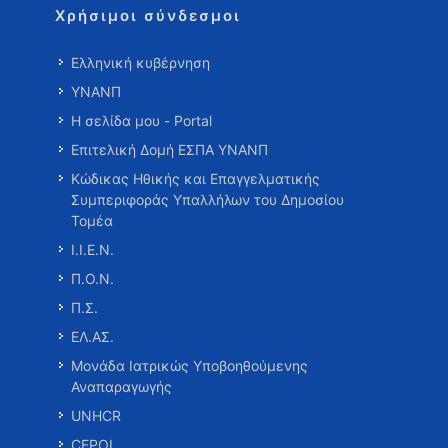
Χρήσιμοι σύνδεσμοι
Ελληνική κυβέρνηση
ΥΝΑΝΠ
Η σελίδα μου - Portal
Επιτελική Δομή ΕΣΠΑ ΥΝΑΝΠ
Κώδικας Ηθικής και Επαγγελματικής
Συμπεριφοράς Υπαλλήλων του Δημοσίου
Τομέα
Ι.Ι.Ε.Ν.
Π.Ο.Ν.
Π.Σ.
ΕΛ.ΑΣ.
Μονάδα Ιατρικώς Υποβοηθούμενης
Αναπαραγωγής
UNHCR
CEPOL