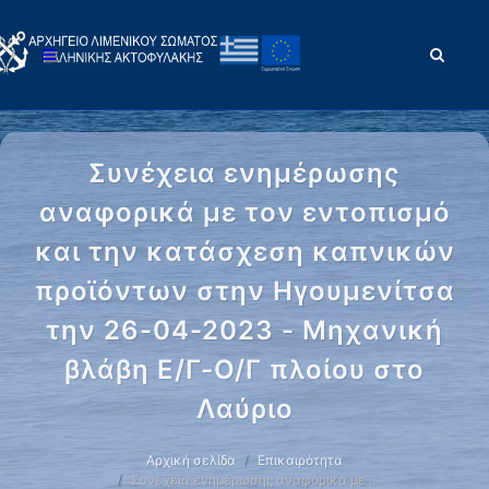
Συνέχεια ενημέρωσης
αναφορικά με τον εντοπισμό
και την κατάσχεση καπνικών
προϊόντων στην Ηγουμενίτσα
την 26-04-2023 - Μηχανική
βλάβη Ε/Γ-Ο/Γ πλοίου στο
Λαύριο
Αρχική σελίδα
Επικαιρότητα
Συνέχεια ενημέρωσης αναφορικά με …