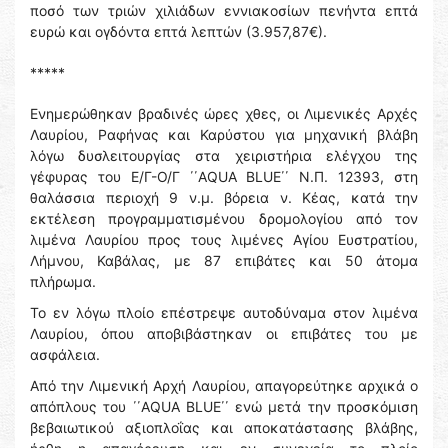
ποσό των τριών χιλιάδων εννιακοσίων πενήντα επτά
ευρώ και ογδόντα επτά λεπτών (3.957,87€).
*****
Ενημερώθηκαν βραδινές ώρες χθες, οι Λιμενικές Αρχές
Λαυρίου, Ραφήνας και Καρύστου για μηχανική βλάβη
λόγω δυσλειτουργίας στα χειριστήρια ελέγχου της
γέφυρας του Ε/Γ-Ο/Γ ΄΄AQUA BLUE΄΄ Ν.Π. 12393, στη
θαλάσσια περιοχή 9 ν.μ. βόρεια ν. Κέας, κατά την
εκτέλεση προγραμματισμένου δρομολογίου από τον
λιμένα Λαυρίου προς τους λιμένες Αγίου Ευστρατίου,
Λήμνου, Καβάλας, με 87 επιβάτες και 50 άτομα
πλήρωμα.
Το εν λόγω πλοίο επέστρεψε αυτοδύναμα στον λιμένα
Λαυρίου, όπου αποβιβάστηκαν οι επιβάτες του με
ασφάλεια.
Από την Λιμενική Αρχή Λαυρίου, απαγορεύτηκε αρχικά ο
απόπλους του ΄΄AQUA BLUE΄΄ ενώ μετά την προσκόμιση
βεβαιωτικού αξιοπλοΐας και αποκατάστασης βλάβης,