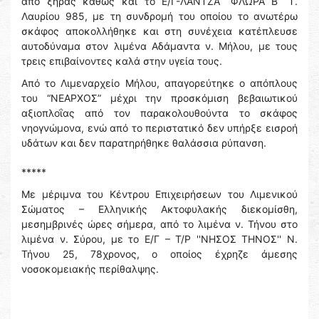
από ξηράς καθώς και το Ε/Γ-ΛΑΝΤΖΑ “ΦΛΩΡΑ Β” Τ.
Λαυρίου 985, με τη συνδρομή του οποίου το ανωτέρω
σκάφος αποκολλήθηκε και στη συνέχεια κατέπλευσε
αυτοδύναμα στον λιμένα Αδάμαντα ν. Μήλου, με τους
τρεις επιβαίνοντες καλά στην υγεία τους.
Από το Λιμεναρχείο Μήλου, απαγορεύτηκε ο απόπλους
του “ΝΕΑΡΧΟΣ” μέχρι την προσκόμιση βεβαιωτικού
αξιοπλοΐας από τον παρακολουθούντα το σκάφος
νηογνώμονα, ενώ από το περιστατικό δεν υπήρξε εισροή
υδάτων και δεν παρατηρήθηκε θαλάσσια ρύπανση.
*****
Με μέριμνα του Κέντρου Επιχειρήσεων του Λιμενικού
Σώματος – Ελληνικής Ακτοφυλακής διεκομίσθη,
μεσημβρινές ώρες σήμερα, από το λιμένα ν. Τήνου στο
λιμένα ν. Σύρου, με το Ε/Γ – Τ/Ρ ''ΝΗΣΟΣ ΤΗΝΟΣ'' Ν.
Τήνου 25, 78χρονος, ο οποίος έχρηζε άμεσης
νοσοκομειακής περίθαλψης.