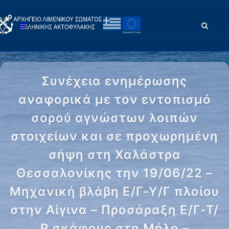
Συνέχεια ενημέρωσης
αναφορικά με τον εντοπισμό
σορού αγνώστων λοιπών
στοιχείων και σε προχωρημένη
σήψη στη Χαλάστρα
Θεσσαλονίκης την 19/06/22 –
Μηχανική βλάβη Ε/Γ-Υ/Γ πλοίου
στην Αίγινα – Προσάραξη Ε/Γ-Τ/
Ρ σκάφους στη Μήλο –