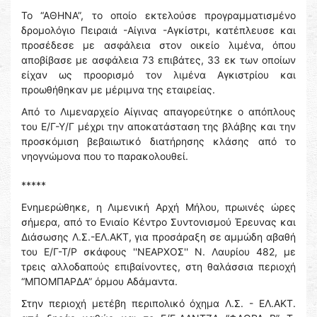
Το “ΑΘΗΝΑ”, το οποίο εκτελούσε προγραμματισμένο
δρομολόγιο Πειραιά -Αίγινα -Αγκίστρι, κατέπλευσε και
προσέδεσε με ασφάλεια στον οικείο λιμένα, όπου
αποβίβασε με ασφάλεια 73 επιβάτες, 33 εκ των οποίων
είχαν ως προορισμό τον λιμένα Αγκιστρίου και
προωθήθηκαν με μέριμνα της εταιρείας.
Από το Λιμεναρχείο Αίγινας απαγορεύτηκε ο απόπλους
του Ε/Γ-Υ/Γ μέχρι την αποκατάσταση της βλάβης και την
προσκόμιση βεβαιωτικό διατήρησης κλάσης από το
νηογνώμονα που το παρακολουθεί.
*****
Ενημερώθηκε, η Λιμενική Αρχή Μήλου, πρωινές ώρες
σήμερα, από το Ενιαίο Κέντρο Συντονισμού Έρευνας και
Διάσωσης Λ.Σ.-ΕΛ.ΑΚΤ, για προσάραξη σε αμμώδη αβαθή
του Ε/Γ-Τ/Ρ σκάφους ''ΝΕΑΡΧΟΣ'' Ν. Λαυρίου 482, με
τρεις αλλοδαπούς επιβαίνοντες, στη θαλάσσια περιοχή
“ΜΠΟΜΠΑΡΔΑ” όρμου Αδάμαντα.
Στην περιοχή μετέβη περιπολικό όχημα Λ.Σ. - ΕΛ.ΑΚΤ.