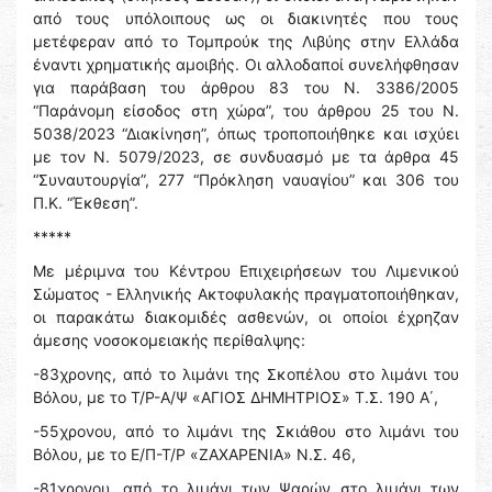
από τους υπόλοιπους ως οι διακινητές που τους
μετέφεραν από το Τομπρούκ της Λιβύης στην Ελλάδα
έναντι χρηματικής αμοιβής. Οι αλλοδαποί συνελήφθησαν
για παράβαση του άρθρου 83 του Ν. 3386/2005
“Παράνομη είσοδος στη χώρα”, του άρθρου 25 του Ν.
5038/2023 “Διακίνηση”, όπως τροποποιήθηκε και ισχύει
με τον Ν. 5079/2023, σε συνδυασμό με τα άρθρα 45
“Συναυτουργία”, 277 “Πρόκληση ναυαγίου” και 306 του
Π.Κ. “Έκθεση”.
*****
Με μέριμνα του Κέντρου Επιχειρήσεων του Λιμενικού
Σώματος - Ελληνικής Ακτοφυλακής πραγματοποιήθηκαν,
οι παρακάτω διακομιδές ασθενών, οι οποίοι έχρηζαν
άμεσης νοσοκομειακής περίθαλψης:
-83χρονης, από το λιμάνι της Σκοπέλου στο λιμάνι του
Βόλου, με το Τ/Ρ-Α/Ψ «ΑΓΙΟΣ ΔΗΜΗΤΡΙΟΣ» Τ.Σ. 190 Α΄,
-55χρονου, από το λιμάνι της Σκιάθου στο λιμάνι του
Βόλου, με το Ε/Π-Τ/Ρ «ΖΑΧΑΡΕΝΙΑ» Ν.Σ. 46,
-81χρονου, από το λιμάνι των Ψαρών στο λιμάνι των