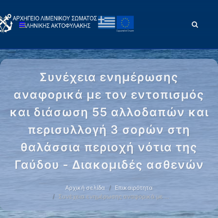
Συνέχεια ενημέρωσης
αναφορικά με τον εντοπισμός
και διάσωση 55 αλλοδαπών και
περισυλλογή 3 σορών στη
θαλάσσια περιοχή νότια της
Γαύδου - Διακομιδές ασθενών
Αρχική σελίδα
Επικαιρότητα
Συνέχεια ενημέρωσης αναφορικά με …