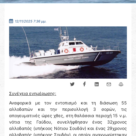
12/11/2025 7:36 μμ.
Συνέχεια ενημέρωσης:
Αναφορικά με τον εντοπισμό και τη διάσωση 55
αλλοδαπών και την περισυλλογή 3 σορών, τις
απογευματινές ώρες χθες, στη θαλάσσια περιοχή 15 ν.μ.
νότια της Γαύδου, συνελήφθησαν ένας 32χρονος
αλλοδαπός (υπήκοος Νότιου Σουδάν) και ένας 29χρονος
αλλοδαπός (υπήκοος Σουδάν), οι οποίοι αναγνωρίστηκαν