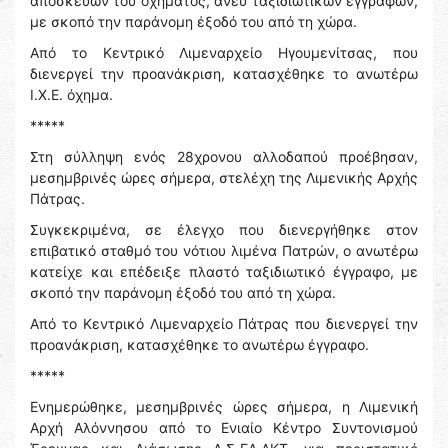
αποσκευών του οχήματος, άνευ ταξιδιωτικών εγγράφων,
με σκοπό την παράνομη έξοδό του από τη χώρα.
Από το Κεντρικό Λιμεναρχείο Ηγουμενίτσας, που
διενεργεί την προανάκριση, κατασχέθηκε το ανωτέρω
Ι.Χ.Ε. όχημα.
*****
Στη σύλληψη ενός 28χρονου αλλοδαπού προέβησαν,
μεσημβρινές ώρες σήμερα, στελέχη της Λιμενικής Αρχής
Πάτρας.
Συγκεκριμένα, σε έλεγχο που διενεργήθηκε στον
επιβατικό σταθμό του νότιου λιμένα Πατρών, ο ανωτέρω
κατείχε και επέδειξε πλαστό ταξιδιωτικό έγγραφο, με
σκοπό την παράνομη έξοδό του από τη χώρα.
Από το Κεντρικό Λιμεναρχείο Πάτρας που διενεργεί την
προανάκριση, κατασχέθηκε το ανωτέρω έγγραφο.
*****
Ενημερώθηκε, μεσημβρινές ώρες σήμερα, η Λιμενική
Αρχή Αλόννησου από το Ενιαίο Κέντρο Συντονισμού