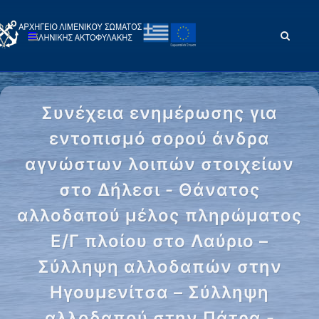
Συνέχεια ενημέρωσης για
εντοπισμό σορού άνδρα
αγνώστων λοιπών στοιχείων
στο Δήλεσι - Θάνατος
αλλοδαπού μέλος πληρώματος
Ε/Γ πλοίου στο Λαύριο –
Σύλληψη αλλοδαπών στην
Ηγουμενίτσα – Σύλληψη
αλλοδαπού στην Πάτρα -