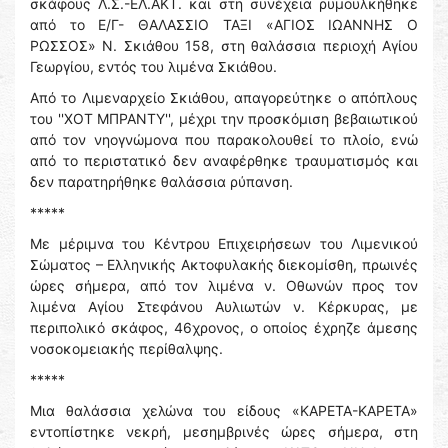
σκάφους Λ.Σ.-ΕΛ.ΑΚΤ. και στη συνέχεια ρυμουλκήθηκε
από το Ε/Γ- ΘΑΛΑΣΣΙΟ ΤΑΞΙ «ΑΓΙΟΣ ΙΩΑΝΝΗΣ Ο
ΡΩΣΣΟΣ» Ν. Σκιάθου 158, στη θαλάσσια περιοχή Αγίου
Γεωργίου, εντός του λιμένα Σκιάθου.
Από το Λιμεναρχείο Σκιάθου, απαγορεύτηκε ο απόπλους
του ''ΧΟΤ ΜΠΡΑΝΤΥ'', μέχρι την προσκόμιση βεβαιωτικού
από τον νηογνώμονα που παρακολουθεί το πλοίο, ενώ
από το περιστατικό δεν αναφέρθηκε τραυματισμός και
δεν παρατηρήθηκε θαλάσσια ρύπανση.
*****
Με μέριμνα του Κέντρου Επιχειρήσεων του Λιμενικού
Σώματος – Ελληνικής Ακτοφυλακής διεκομίσθη, πρωινές
ώρες σήμερα, από τον λιμένα ν. Οθωνών προς τον
λιμένα Αγίου Στεφάνου Αυλιωτών ν. Κέρκυρας, με
περιπολικό σκάφος, 46χρονος, ο οποίος έχρηζε άμεσης
νοσοκομειακής περίθαλψης.
*****
Μια θαλάσσια χελώνα του είδους «ΚΑΡΕΤΑ-ΚΑΡΕΤΑ»
εντοπίστηκε νεκρή, μεσημβρινές ώρες σήμερα, στη