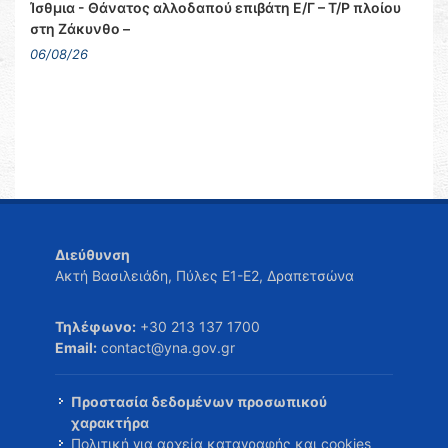
Ίσθμια - Θάνατος αλλοδαπού επιβάτη Ε/Γ – Τ/Ρ πλοίου
στη Ζάκυνθο –
06/08/26
Διεύθυνση
Ακτή Βασιλειάδη, Πύλες Ε1-Ε2, Δραπετσώνα
Τηλέφωνο:
+30 213 137 1700
Email:
contact@yna.gov.gr
Προστασία δεδομένων προσωπικού
χαρακτήρα
Πολιτική για αρχεία καταγραφής και cookies