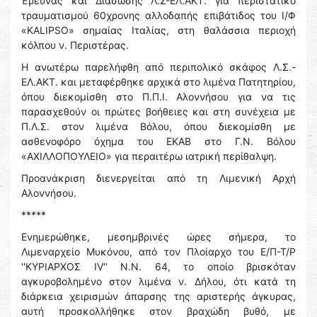
Έρευνας και Διάσωσης Λ.Σ-ΕΛ.ΑΚΤ. για περιστατικό
τραυματισμού 60χρονης αλλοδαπής επιβάτιδος του Ι/Φ
«KALIPSO» σημαίας Ιταλίας, στη θαλάσσια περιοχή
κόλπου ν. Περιστέρας.
Η ανωτέρω παρελήφθη από περιπολικό σκάφος Λ.Σ.-
ΕΛ.ΑΚΤ. και μεταφέρθηκε αρχικά στο λιμένα Πατητηρίου,
όπου διεκομίσθη στο Π.Π.Ι. Αλοννήσου για να τις
παρασχεθούν οι πρώτες βοήθειες και στη συνέχεια με
Π.Λ.Σ. στον λιμένα Βόλου, όπου διεκομίσθη με
ασθενοφόρο όχημα του ΕΚΑΒ στο Γ.Ν. Βόλου
«ΑΧΙΛΛΟΠΟΥΛΕΙΟ» για περαιτέρω ιατρική περίθαλψη.
Προανάκριση διενεργείται από τη Λιμενική Αρχή
Αλοννήσου.
*****
Ενημερώθηκε, μεσημβρινές ώρες σήμερα, το
Λιμεναρχείο Μυκόνου, από τον Πλοίαρχο του Ε/Π-Τ/Ρ
''ΚΥΡΙΑΡΧΟΣ IV'' Ν.Ν. 64, το οποίο βρισκόταν
αγκυροβολημένο στον λιμένα ν. Δήλου, ότι κατά τη
διάρκεια χειρισμών άπαρσης της αριστερής άγκυρας,
αυτή προσκολλήθηκε στον βραχώδη βυθό, με