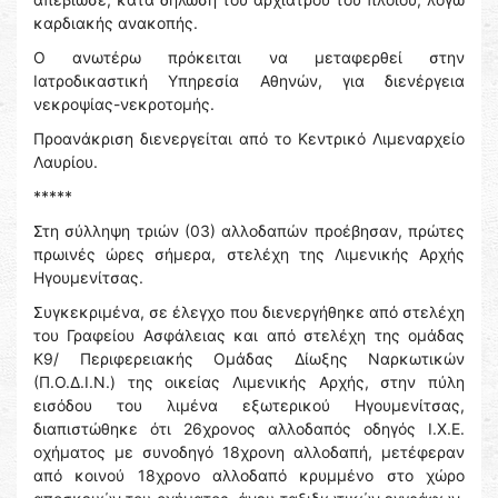
καρδιακής ανακοπής.
Ο ανωτέρω πρόκειται να μεταφερθεί στην
Ιατροδικαστική Υπηρεσία Αθηνών, για διενέργεια
νεκροψίας-νεκροτομής.
Προανάκριση διενεργείται από το Κεντρικό Λιμεναρχείο
Λαυρίου.
*****
Στη σύλληψη τριών (03) αλλοδαπών προέβησαν, πρώτες
πρωινές ώρες σήμερα, στελέχη της Λιμενικής Αρχής
Ηγουμενίτσας.
Συγκεκριμένα, σε έλεγχο που διενεργήθηκε από στελέχη
του Γραφείου Ασφάλειας και από στελέχη της ομάδας
Κ9/ Περιφερειακής Ομάδας Δίωξης Ναρκωτικών
(Π.Ο.Δ.Ι.Ν.) της οικείας Λιμενικής Αρχής, στην πύλη
εισόδου του λιμένα εξωτερικού Ηγουμενίτσας,
διαπιστώθηκε ότι 26χρονος αλλοδαπός οδηγός Ι.Χ.Ε.
οχήματος με συνοδηγό 18χρονη αλλοδαπή, μετέφεραν
από κοινού 18χρονο αλλοδαπό κρυμμένο στο χώρο