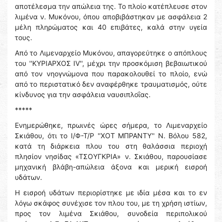
αποτέλεσμα την απώλεια της. Το πλοίο κατέπλευσε στον
λιμένα ν. Μυκόνου, όπου αποβιβάστηκαν με ασφάλεια 2
μέλη πληρώματος και 40 επιβάτες, καλά στην υγεία
τους.
Από το Λιμεναρχείο Μυκόνου, απαγορεύτηκε ο απόπλους
του ''ΚΥΡΙΑΡΧΟΣ IV'', μέχρι την προσκόμιση βεβαιωτικού
από τον νηογνώμονα που παρακολουθεί το πλοίο, ενώ
από το περιστατικό δεν αναφέρθηκε τραυματισμός, ούτε
κίνδυνος για την ασφάλεια ναυσιπλοΐας.
*****
Ενημερώθηκε, πρωινές ώρες σήμερα, το Λιμεναρχείο
Σκιάθου, ότι το Ι/Φ-Τ/Ρ ''ΧΟΤ ΜΠΡΑΝΤΥ'' Ν. Βόλου 582,
κατά τη διάρκεια πλου του στη θαλάσσια περιοχή
πλησίον νησίδας «ΤΣΟΥΓΚΡΙΑ» ν. Σκιάθου, παρουσίασε
μηχανική βλάβη-απώλεια άξονα και μερική εισροή
υδάτων.
Η εισροή υδάτων περιορίστηκε με ιδία μέσα και το εν
λόγω σκάφος συνέχισε τον πλου του, με τη χρήση ιστίων,
προς τον λιμένα Σκιάθου, συνοδεία περιπολικού