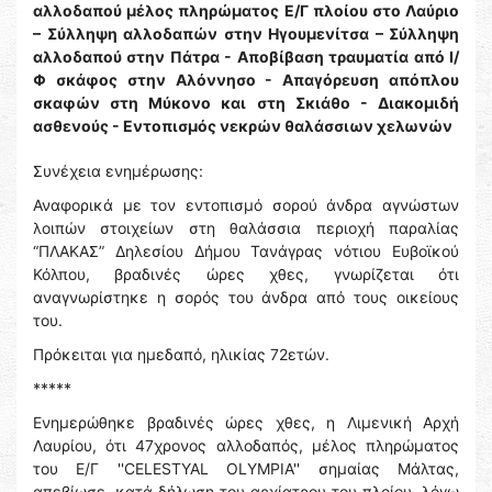
αλλοδαπού μέλος πληρώματος Ε/Γ πλοίου στο Λαύριο
– Σύλληψη αλλοδαπών στην Ηγουμενίτσα – Σύλληψη
αλλοδαπού στην Πάτρα - Αποβίβαση τραυματία από Ι/
Φ σκάφος στην Αλόννησο - Απαγόρευση απόπλου
σκαφών στη Μύκονο και στη Σκιάθο - Διακομιδή
ασθενούς - Εντοπισμός νεκρών θαλάσσιων χελωνών
Συνέχεια ενημέρωσης:
Αναφορικά με τον εντοπισμό σορού άνδρα αγνώστων
λοιπών στοιχείων στη θαλάσσια περιοχή παραλίας
“ΠΛΑΚΑΣ” Δηλεσίου Δήμου Τανάγρας νότιου Ευβοϊκού
Κόλπου, βραδινές ώρες χθες, γνωρίζεται ότι
αναγνωρίστηκε η σορός του άνδρα από τους οικείους
του.
Πρόκειται για ημεδαπό, ηλικίας 72ετών.
*****
Ενημερώθηκε βραδινές ώρες χθες, η Λιμενική Αρχή
Λαυρίου, ότι 47χρονος αλλοδαπός, μέλος πληρώματος
του Ε/Γ ''CELESTYAL OLYMPIA'' σημαίας Μάλτας,
απεβίωσε, κατά δήλωση του αρχίατρου του πλοίου, λόγω