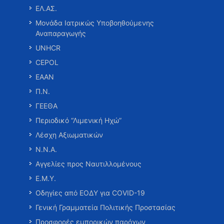
ΕΛ.ΑΣ.
Μονάδα Ιατρικώς Υποβοηθούμενης
Αναπαραγωγής
UNHCR
CEPOL
ΕΑΑΝ
Π.Ν.
ΓΕΕΘΑ
Περιοδικό “Λιμενική Ηχώ”
Λέσχη Αξιωματικών
Ν.Ν.Α.
Αγγελίες προς Ναυτιλλομένους
Ε.Μ.Υ.
Οδηγίες από ΕΟΔΥ για COVID-19
Γενική Γραμματεία Πολιτικής Προστασίας
Προσφορές εμπορικών παρόχων