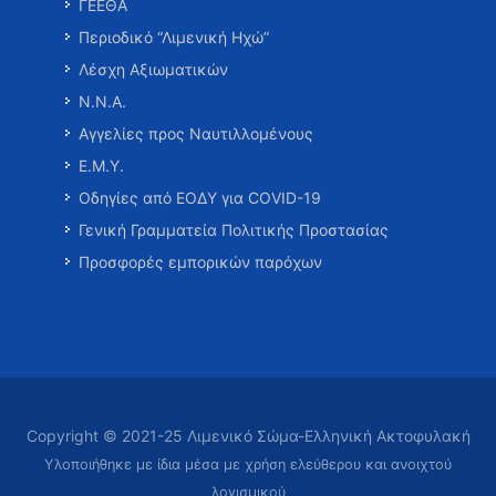
ΓΕΕΘΑ
Περιοδικό “Λιμενική Ηχώ”
Λέσχη Αξιωματικών
Ν.Ν.Α.
Αγγελίες προς Ναυτιλλομένους
Ε.Μ.Υ.
Οδηγίες από ΕΟΔΥ για COVID-19
Γενική Γραμματεία Πολιτικής Προστασίας
Προσφορές εμπορικών παρόχων
Copyright © 2021-25 Λιμενικό Σώμα-Ελληνική Ακτοφυλακή
Υλοποιήθηκε με ίδια μέσα με χρήση ελεύθερου και ανοιχτού
λογισμικού