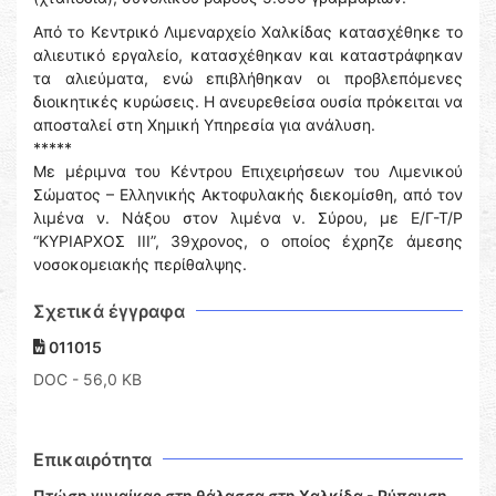
Από το Κεντρικό Λιμεναρχείο Χαλκίδας κατασχέθηκε το
αλιευτικό εργαλείο, κατασχέθηκαν και καταστράφηκαν
τα αλιεύματα, ενώ επιβλήθηκαν οι προβλεπόμενες
διοικητικές κυρώσεις. Η ανευρεθείσα ουσία πρόκειται να
αποσταλεί στη Χημική Υπηρεσία για ανάλυση.
*****
Με μέριμνα του Κέντρου Επιχειρήσεων του Λιμενικού
Σώματος – Ελληνικής Ακτοφυλακής διεκομίσθη, από τον
λιμένα ν. Νάξου στον λιμένα ν. Σύρου, με Ε/Γ-Τ/Ρ
“ΚΥΡΙΑΡΧΟΣ ΙΙΙ”, 39χρονος, ο οποίος έχρηζε άμεσης
νοσοκομειακής περίθαλψης.
Σχετικά έγγραφα
011015
DOC
- 56,0 KB
Επικαιρότητα
Πτώση γυναίκας στη θάλασσα στη Χαλκίδα - Ρύπανση