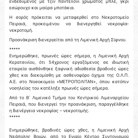
ενδεδυμένος με τζιν παντελόνι χρώματος μπλε, γκρι
εσώρουχο και μαύρα μποτάκια.
Η σορός πρόκειται να μεταφερθεί στο Νεκροτομείο
Πειραιά, προκειμένου να διενεργηθεί νεκροψία-
νεκροτομή.
Προανάκριση διενεργείται από τη Λιμενική Αρχή Σίφνου.
*****
Ενημερώθηκε, πρωινές ώρες σήμερα, η Λιμενική Αρχή
Κερατσινίου, ότι 54χρονος εργαζόμενος σε ιδιωτική
εταιρεία αισθάνθηκε ξαφνική αδιαθεσία βραδινές ώρες
χθες και διεκομίσθη με ασθενοφόρο όχημα της Ο.Λ.Π.
Α.Ε. στο Νοσοκομείο «ΜΕΤΡΟΠΟΛΙΤΑΝ», όπου κατόπιν
νοσηλείας του κατέληξε πρωινές ώρες σήμερα.
Από το Β΄ Λιμενικό Τμήμα του Κεντρικού Λιμεναρχείου
Πειραιά, που διενεργεί την προανάκριση, παραγγέλθηκε
η διενέργεια νεκροψίας – νεκροτομής.
*****
Ενημερώθηκε, βραδινές ώρες χθες, η Λιμενική Αρχή
Νεάπολης Βοιών, από το Ενιαίο Κέντρο Συντονισμού