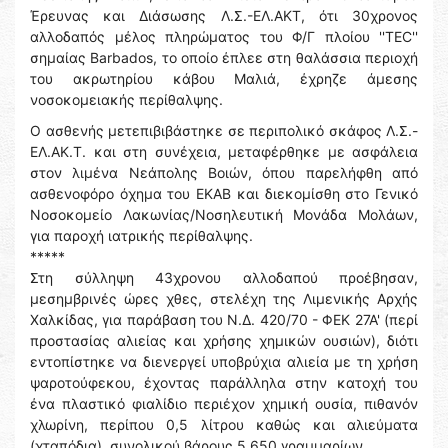
Έρευνας και Διάσωσης Λ.Σ.-ΕΛ.ΑΚΤ, ότι 30χρονος
αλλοδαπός μέλος πληρώματος του Φ/Γ πλοίου ''ΤΕC''
σημαίας Barbados, το οποίο έπλεε στη θαλάσσια περιοχή
του ακρωτηρίου κάβου Μαλιά, έχρηζε άμεσης
νοσοκομειακής περίθαλψης.
Ο ασθενής μετεπιβιβάστηκε σε περιπολικό σκάφος Λ.Σ.-
ΕΛ.ΑΚ.Τ. και στη συνέχεια, μεταφέρθηκε με ασφάλεια
στον λιμένα Νεάπολης Βοιών, όπου παρελήφθη από
ασθενοφόρο όχημα του ΕΚΑΒ και διεκομίσθη στο Γενικό
Νοσοκομείο Λακωνίας/Νοσηλευτική Μονάδα Μολάων,
για παροχή ιατρικής περίθαλψης.
*****
Στη σύλληψη 43χρονου αλλοδαπού προέβησαν,
μεσημβρινές ώρες χθες, στελέχη της Λιμενικής Αρχής
Χαλκίδας, για παράβαση του Ν.Δ. 420/70 - ΦΕΚ 27Α' (περί
προστασίας αλιείας και χρήσης χημικών ουσιών), διότι
εντοπίστηκε να διενεργεί υποβρύχια αλιεία με τη χρήση
ψαροτούφεκου, έχοντας παράλληλα στην κατοχή του
ένα πλαστικό φιαλίδιο περιέχον χημική ουσία, πιθανόν
χλωρίνη, περίπου 0,5 λίτρου καθώς και αλιεύματα
(χταπόδια), συνολικού βάρους 5.650 γραμμαρίων.