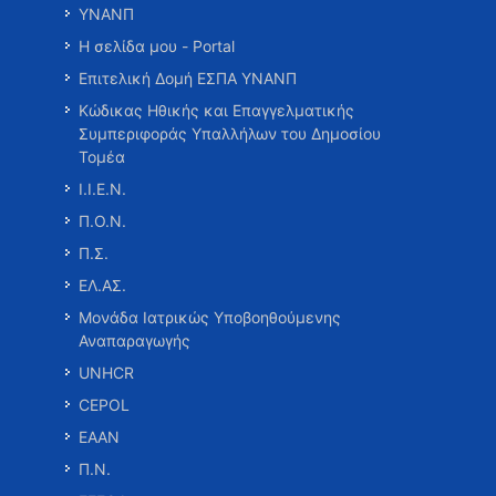
ΥΝΑΝΠ
Η σελίδα μου - Portal
Επιτελική Δομή ΕΣΠΑ ΥΝΑΝΠ
Κώδικας Ηθικής και Επαγγελματικής
Συμπεριφοράς Υπαλλήλων του Δημοσίου
Τομέα
Ι.Ι.Ε.Ν.
Π.Ο.Ν.
Π.Σ.
ΕΛ.ΑΣ.
Μονάδα Ιατρικώς Υποβοηθούμενης
Αναπαραγωγής
UNHCR
CEPOL
ΕΑΑΝ
Π.Ν.