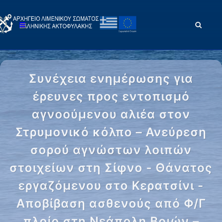
Συνέχεια ενημέρωσης για
έρευνες προς εντοπισμό
αγνοούμενου αλιέα στον
Στρυμονικό κόλπο – Ανεύρεση
σορού αγνώστων λοιπών
στοιχείων στη Σίφνο - Θάνατος
εργαζόμενου στο Κερατσίνι -
Αποβίβαση ασθενούς από Φ/Γ
πλοίο στη Νεάπολη Βοιών –