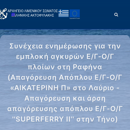
Συνέχεια ενημέρωσης για την
εμπλοκή αγκυρών Ε/Γ-Ο/Γ
πλοίων στη Ραφήνα
(Απαγόρευση Απόπλου Ε/Γ-Ο/Γ
«ΑΙΚΑΤΕΡΙΝΗ Π» στο Λαύριο -
Απαγόρευση και άρση
απαγόρευσης απόπλου Ε/Γ-Ο/Γ
''SUPERFERRY II'' στην Τήνο)