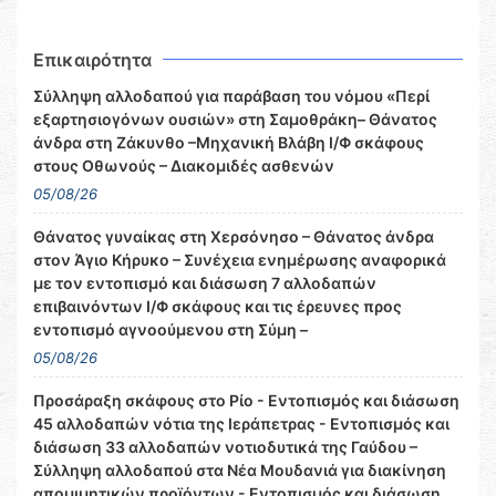
Επικαιρότητα
Σύλληψη αλλοδαπού για παράβαση του νόμου «Περί
εξαρτησιογόνων ουσιών» στη Σαμοθράκη– Θάνατος
άνδρα στη Ζάκυνθο –Μηχανική Βλάβη Ι/Φ σκάφους
στους Οθωνούς – Διακομιδές ασθενών
05/08/26
Θάνατος γυναίκας στη Χερσόνησο – Θάνατος άνδρα
στον Άγιο Κήρυκο – Συνέχεια ενημέρωσης αναφορικά
με τον εντοπισμό και διάσωση 7 αλλοδαπών
επιβαινόντων Ι/Φ σκάφους και τις έρευνες προς
εντοπισμό αγνοούμενου στη Σύμη –
05/08/26
Προσάραξη σκάφους στο Ρίο - Εντοπισμός και διάσωση
45 αλλοδαπών νότια της Ιεράπετρας - Εντοπισμός και
διάσωση 33 αλλοδαπών νοτιοδυτικά της Γαύδου –
Σύλληψη αλλοδαπού στα Νέα Μουδανιά για διακίνηση
απομιμητικών προϊόντων - Εντοπισμός και διάσωση