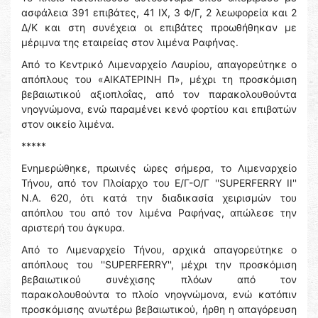
ασφάλεια 391 επιβάτες, 41 ΙΧ, 3 Φ/Γ, 2 λεωφορεία και 2
Δ/Κ και στη συνέχεια οι επιβάτες προωθήθηκαν με
μέριμνα της εταιρείας στον λιμένα Ραφήνας.
Από το Κεντρικό Λιμεναρχείο Λαυρίου, απαγορεύτηκε ο
απόπλους του «ΑΙΚΑΤΕΡΙΝΗ Π», μέχρι τη προσκόμιση
βεβαιωτικού αξιοπλοΐας, από τον παρακολουθούντα
νηογνώμονα, ενώ παραμένει κενό φορτίου και επιβατών
στον οικείο λιμένα.
*****
Ενημερώθηκε, πρωινές ώρες σήμερα, το Λιμεναρχείο
Τήνου, από τον Πλοίαρχο του Ε/Γ-Ο/Γ ''SUPERFERRY II''
Ν.Α. 620, ότι κατά την διαδικασία χειρισμών του
απόπλου του από τον λιμένα Ραφήνας, απώλεσε την
αριστερή του άγκυρα.
Από το Λιμεναρχείο Τήνου, αρχικά απαγορεύτηκε ο
απόπλους του ''SUPERFERRY'', μέχρι την προσκόμιση
βεβαιωτικού συνέχισης πλόων από τον
παρακολουθούντα το πλοίο νηογνώμονα, ενώ κατόπιν
προσκόμισης ανωτέρω βεβαιωτικού, ήρθη η απαγόρευση