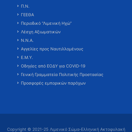
Π.Ν.
ΓΕΕΘΑ
Περιοδικό “Λιμενική Ηχώ”
Λέσχη Αξιωματικών
Ν.Ν.Α.
Αγγελίες προς Ναυτιλλομένους
Ε.Μ.Υ.
Οδηγίες από ΕΟΔΥ για COVID-19
Γενική Γραμματεία Πολιτικής Προστασίας
Προσφορές εμπορικών παρόχων
Copyright © 2021-25 Λιμενικό Σώμα-Ελληνική Ακτοφυλακή