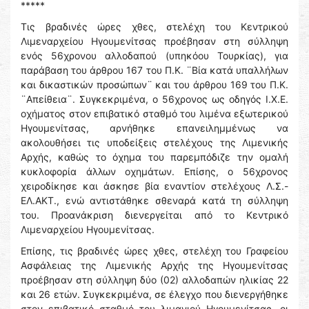
*****
Τις βραδινές ώρες χθες, στελέχη του Κεντρικού
Λιμεναρχείου Ηγουμενίτσας προέβησαν στη σύλληψη
ενός 56χρονου αλλοδαπού (υπηκόου Τουρκίας), για
παράβαση του άρθρου 167 του Π.Κ. ¨Βία κατά υπαλλήλων
και δικαστικών προσώπων¨ και του άρθρου 169 του Π.Κ.
¨Απείθεια¨. Συγκεκριμένα, ο 56χρονος ως οδηγός Ι.Χ.Ε.
οχήματος στον επιβατικό σταθμό του λιμένα εξωτερικού
Ηγουμενίτσας, αρνήθηκε επανειλημμένως να
ακολουθήσει τις υποδείξεις στελέχους της Λιμενικής
Αρχής, καθώς το όχημα του παρεμπόδιζε την ομαλή
κυκλοφορία άλλων οχημάτων. Επίσης, ο 56χρονος
χειροδίκησε και άσκησε βία εναντίον στελέχους Λ.Σ.-
ΕΛ.ΑΚΤ., ενώ αντιστάθηκε σθεναρά κατά τη σύλληψη
του. Προανάκριση διενεργείται από το Κεντρικό
Λιμεναρχείου Ηγουμενίτσας.
Επίσης, τις βραδινές ώρες χθες, στελέχη του Γραφείου
Ασφάλειας της Λιμενικής Αρχής της Ηγουμενίτσας
προέβησαν στη σύλληψη δύο (02) αλλοδαπών ηλικίας 22
και 26 ετών. Συγκεκριμένα, σε έλεγχο που διενεργήθηκε
στον επιβατικό σταθμό του λιμανιού Ηγουμενίτσας, οι