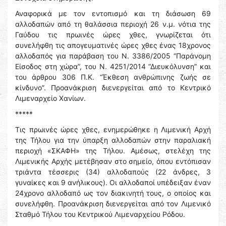
Αναφορικά με τον εντοπισμό και τη διάσωση 69
αλλοδαπών από τη θαλάσσια περιοχή 26 ν.μ. νότια της
Γαύδου τις πρωινές ώρες χθες, γνωρίζεται ότι
συνελήφθη τις απογευματινές ώρες χθες ένας 18χρονος
αλλοδαπός για παράβαση του Ν. 3386/2005 “Παράνομη
Είσοδος στη χώρα”, του Ν. 4251/2014 “Διευκόλυνση” και
του άρθρου 306 Π.Κ. “Έκθεση ανθρώπινης ζωής σε
κίνδυνο”. Προανάκριση διενεργείται από το Κεντρικό
Λιμεναρχείο Χανίων.
*****
Τις πρωινές ώρες χθες, ενημερώθηκε η Λιμενική Αρχή
της Τήλου για την ύπαρξη αλλοδαπών στην παραλιακή
περιοχή «ΣΚΑΦΗ» της Τήλου. Αμέσως, στελέχη της
Λιμενικής Αρχής μετέβησαν στο σημείο, όπου εντόπισαν
τριάντα τέσσερις (34) αλλοδαπούς (22 άνδρες, 3
γυναίκες και 9 ανήλικους). Οι αλλοδαποί υπέδειξαν έναν
24χρονο αλλοδαπό ως τον διακινητή τους, ο οποίος και
συνελήφθη. Προανάκριση διενεργείται από τον Λιμενικό
Σταθμό Τήλου του Κεντρικού Λιμεναρχείου Ρόδου.