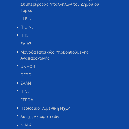
Συμπεριφοράς Υπαλλήλων του Δημοσίου
Τομέα
Ι.Ι.Ε.Ν.
Π.Ο.Ν.
Π.Σ.
ΕΛ.ΑΣ.
Μονάδα Ιατρικώς Υποβοηθούμενης
Αναπαραγωγής
UNHCR
CEPOL
ΕΑΑΝ
Π.Ν.
ΓΕΕΘΑ
Περιοδικό “Λιμενική Ηχώ”
Λέσχη Αξιωματικών
Ν.Ν.Α.