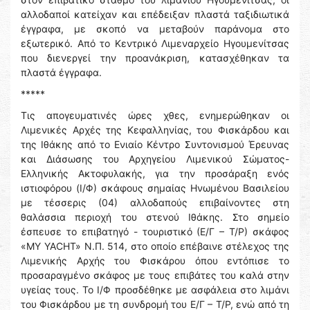
αλλοδαποί κατείχαν και επέδειξαν πλαστά ταξιδιωτικά
έγγραφα, με σκοπό να μεταβούν παράνομα στο
εξωτερικό. Από το Κεντρικό Λιμεναρχείο Ηγουμενίτσας
που διενεργεί την προανάκριση, κατασχέθηκαν τα
πλαστά έγγραφα.
*****
Τις απογευματινές ώρες χθες, ενημερώθηκαν οι
Λιμενικές Αρχές της Κεφαλληνίας, του Φισκάρδου και
της Ιθάκης από το Ενιαίο Κέντρο Συντονισμού Έρευνας
και Διάσωσης του Αρχηγείου Λιμενικού Σώματος-
Ελληνικής Ακτοφυλακής, για την προσάραξη ενός
ιστιοφόρου (Ι/Φ) σκάφους σημαίας Ηνωμένου Βασιλείου
με τέσσερις (04) αλλοδαπούς επιβαίνοντες στη
θαλάσσια περιοχή του στενού Ιθάκης. Στο σημείο
έσπευσε το επιβατηγό - τουριστικό (Ε/Γ – Τ/Ρ) σκάφος
«MY YACHT» Ν.Π. 514, στο οποίο επέβαινε στέλεχος της
Λιμενικής Αρχής του Φισκάρου όπου εντόπισε το
προσαραγμένο σκάφος με τους επιβάτες του καλά στην
υγείας τους. Το Ι/Φ προσδέθηκε με ασφάλεια στο λιμάνι
του Φισκάρδου με τη συνδρομή του Ε/Γ – Τ/Ρ, ενώ από τη