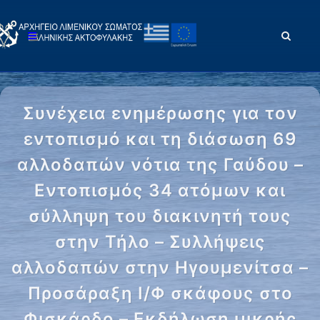
Συνέχεια ενημέρωσης για τον
εντοπισμό και τη διάσωση 69
αλλοδαπών νότια της Γαύδου –
Εντοπισμός 34 ατόμων και
σύλληψη του διακινητή τους
στην Τήλο – Συλλήψεις
αλλοδαπών στην Ηγουμενίτσα –
Προσάραξη Ι/Φ σκάφους στο
Φισκάρδο – Εκδήλωση μικρής