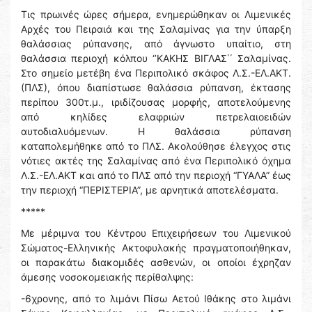
Τις πρωινές ώρες σήμερα, ενημερώθηκαν οι Λιμενικές
Αρχές του Πειραιά και της Σαλαμίνας για την ύπαρξη
θαλάσσιας ρύπανσης, από άγνωστο υπαίτιο, στη
θαλάσσια περιοχή κόλπου ‘’ΚΑΚΗΣ ΒΙΓΛΑΣ΄΄ Σαλαμίνας.
Στο σημείο μετέβη ένα Περιπολικό σκάφος Λ.Σ.-ΕΛ.ΑΚΤ.
(ΠΛΣ), όπου διαπίστωσε θαλάσσια ρύπανση, έκτασης
περίπου 300τ.μ., ιριδίζουσας μορφής, αποτελούμενης
από κηλίδες ελαφριών πετρελαιοειδών
αυτοδιαλυόμενων. Η θαλάσσια ρύπανση
καταπολεμήθηκε από το ΠΛΣ. Ακολούθησε έλεγχος στις
νότιες ακτές της Σαλαμίνας από ένα Περιπολικό όχημα
Λ.Σ.-ΕΛ.ΑΚΤ και από το ΠΛΣ από την περιοχή “ΓΥΑΛΑ” έως
την περιοχή “ΠΕΡΙΣΤΕΡΙΑ”, με αρνητικά αποτελέσματα.
*****
Με μέριμνα του Κέντρου Επιχειρήσεων του Λιμενικού
Σώματος-Ελληνικής Ακτοφυλακής πραγματοποιήθηκαν,
οι παρακάτω διακομιδές ασθενών, οι οποίοι έχρηζαν
άμεσης νοσοκομειακής περίθαλψης:
-6χρονης, από το λιμάνι Πίσω Αετού Ιθάκης στο λιμάνι