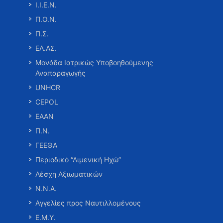
Ι.Ι.Ε.Ν.
Π.Ο.Ν.
Π.Σ.
ΕΛ.ΑΣ.
Μονάδα Ιατρικώς Υποβοηθούμενης
Αναπαραγωγής
UNHCR
CEPOL
ΕΑΑΝ
Π.Ν.
ΓΕΕΘΑ
Περιοδικό “Λιμενική Ηχώ”
Λέσχη Αξιωματικών
Ν.Ν.Α.
Αγγελίες προς Ναυτιλλομένους
Ε.Μ.Υ.