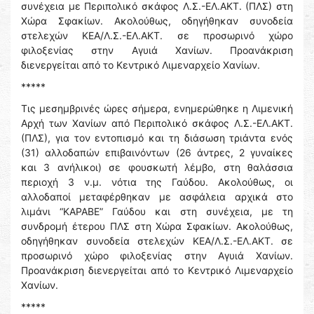
συνέχεια με Περιπολικό σκάφος Λ.Σ.-ΕΛ.ΑΚΤ. (ΠΛΣ) στη
Χώρα Σφακίων. Ακολούθως, οδηγήθηκαν συνοδεία
στελεχών ΚΕΑ/Λ.Σ.-ΕΛ.ΑΚΤ. σε προσωρινό χώρο
φιλοξενίας στην Αγυιά Χανίων. Προανάκριση
διενεργείται από το Κεντρικό Λιμεναρχείο Χανίων.
*****
Τις μεσημβρινές ώρες σήμερα, ενημερώθηκε η Λιμενική
Αρχή των Χανίων από Περιπολικό σκάφος Λ.Σ.-ΕΛ.ΑΚΤ.
(ΠΛΣ), για τον εντοπισμό και τη διάσωση τριάντα ενός
(31) αλλοδαπών επιβαινόντων (26 άντρες, 2 γυναίκες
και 3 ανήλικοι) σε φουσκωτή λέμβο, στη θαλάσσια
περιοχή 3 ν.μ. νότια της Γαύδου. Ακολούθως, οι
αλλοδαποί μεταφέρθηκαν με ασφάλεια αρχικά στο
λιμάνι “ΚΑΡΑΒΕ” Γαύδου και στη συνέχεια, με τη
συνδρομή έτερου ΠΛΣ στη Χώρα Σφακίων. Ακολούθως,
οδηγήθηκαν συνοδεία στελεχών ΚΕΑ/Λ.Σ.-ΕΛ.ΑΚΤ. σε
προσωρινό χώρο φιλοξενίας στην Αγυιά Χανίων.
Προανάκριση διενεργείται από το Κεντρικό Λιμεναρχείο
Χανίων.
*****