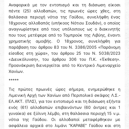
Αναφορικά με τον εντοπισμό και τη διάσωση είκοσι
πέντε (25) αλλοδαπών, τις πρωινές ώρες χθες, στη
θαλάσσια περιοχή νότια της Γαύδου, συνελήφθη ένας
18χρονος αλλοδαπός (υπήκοος Νότιου Σουδάν), ο οποίος
αναγνωρίστηκε από τους υπόλοιπους ως ο διακινητής
που τους μετέφερε από το Τομπρούκ της Λιβύης, έναντι
χρηματικής αμοιβής. Ο 18χρονος, συνελήφθη για
παράβαση του άρθρου 83 του Ν. 3386/2005 «Παράνομη
είσοδος στη χώρα», του άρθρου 25 του Ν. 5038/2023
«Διευκόλυνση», του άρθρου 306 του Π.Κ. «Έκθεση».
Προανάκριση διενεργείται από το Κεντρικό Λιμεναρχείο
Χανίων.
*****
Τις πρώτες πρωινές ώρες σήμερα, ενημερώθηκε η
Λιμενική Αρχή των Χανίων από Περιπολικό σκάφος Λ.Σ.-
ΕΛ.ΑΚΤ. (ΠΛΣ), για τον εντοπισμό και τη διάσωση εξήντα
ενός (61) αλλοδαπών επιβαινόντων (60 άντρες και 1
γυναίκα) σε ξύλινη λέμβο, στη θαλάσσια περιοχή 15 ν.μ.
νότια της Γαύδου. Οι αλλοδαποί μεταφέρθηκαν με
ασφάλεια αρχικά στο λιμάνι “ΚΑΡΑΒΕ” Γαύδου και στη