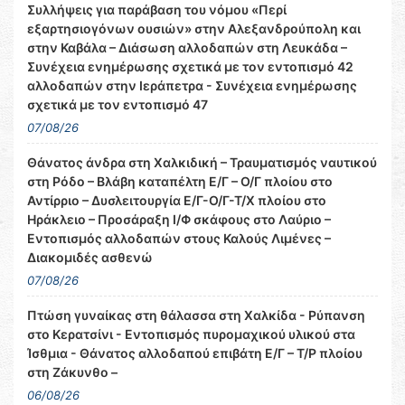
Συλλήψεις για παράβαση του νόμου «Περί
εξαρτησιογόνων ουσιών» στην Αλεξανδρούπολη και
στην Καβάλα – Διάσωση αλλοδαπών στη Λευκάδα –
Συνέχεια ενημέρωσης σχετικά με τον εντοπισμό 42
αλλοδαπών στην Ιεράπετρα - Συνέχεια ενημέρωσης
σχετικά με τον εντοπισμό 47
07/08/26
Θάνατος άνδρα στη Χαλκιδική – Τραυματισμός ναυτικού
στη Ρόδο – Βλάβη καταπέλτη Ε/Γ – Ο/Γ πλοίου στο
Αντίρριο – Δυσλειτουργία Ε/Γ-Ο/Γ-Τ/Χ πλοίου στο
Ηράκλειο – Προσάραξη Ι/Φ σκάφους στο Λαύριο –
Εντοπισμός αλλοδαπών στους Καλούς Λιμένες –
Διακομιδές ασθενώ
07/08/26
Πτώση γυναίκας στη θάλασσα στη Χαλκίδα - Ρύπανση
στο Κερατσίνι - Εντοπισμός πυρομαχικού υλικού στα
Ίσθμια - Θάνατος αλλοδαπού επιβάτη Ε/Γ – Τ/Ρ πλοίου
στη Ζάκυνθο –
06/08/26