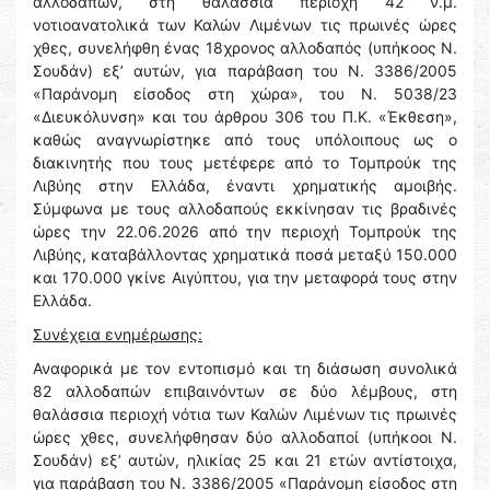
αλλοδαπών, στη θαλάσσια περιοχή 42 ν.μ.
νοτιοανατολικά των Καλών Λιμένων τις πρωινές ώρες
χθες, συνελήφθη ένας 18χρονος αλλοδαπός (υπήκοος Ν.
Σουδάν) εξ’ αυτών, για παράβαση του Ν. 3386/2005
«Παράνομη είσοδος στη χώρα», του Ν. 5038/23
«Διευκόλυνση» και του άρθρου 306 του Π.Κ. «Έκθεση»,
καθώς αναγνωρίστηκε από τους υπόλοιπους ως ο
διακινητής που τους μετέφερε από το Τομπρούκ της
Λιβύης στην Ελλάδα, έναντι χρηματικής αμοιβής.
Σύμφωνα με τους αλλοδαπούς εκκίνησαν τις βραδινές
ώρες την 22.06.2026 από την περιοχή Τομπρούκ της
Λιβύης, καταβάλλοντας χρηματικά ποσά μεταξύ 150.000
και 170.000 γκίνε Αιγύπτου, για την μεταφορά τους στην
Ελλάδα.
Συνέχεια ενημέρωσης:
Αναφορικά με τον εντοπισμό και τη διάσωση συνολικά
82 αλλοδαπών επιβαινόντων σε δύο λέμβους, στη
θαλάσσια περιοχή νότια των Καλών Λιμένων τις πρωινές
ώρες χθες, συνελήφθησαν δύο αλλοδαποί (υπήκοοι Ν.
Σουδάν) εξ’ αυτών, ηλικίας 25 και 21 ετών αντίστοιχα,
για παράβαση του Ν. 3386/2005 «Παράνομη είσοδος στη