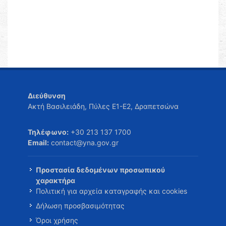
Διεύθυνση
Ακτή Βασιλειάδη, Πύλες Ε1-Ε2, Δραπετσώνα
Τηλέφωνο:
+30 213 137 1700
Email:
contact@yna.gov.gr
Προστασία δεδομένων προσωπικού
χαρακτήρα
Πολιτική για αρχεία καταγραφής και cookies
Δήλωση προσβασιμότητας
Όροι χρήσης