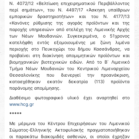
Ν. 4072/12 «Βελτίωση επιχειρηματικού Περιβάλλοντος
περί σημάτων», του Ν. 4497/17 «Άσκηση υπαίθριων
εμπορικών δραστηριοτήτων» και του Ν. 4177/13
«Κανόνες ρύθμισης της αγοράς προϊόντων και της
παροχής υπηρεσιών» από στελέχη της Λιμενικής Αρχής
των Νέων Μουδανιών. Συγκεκριμένα, ο 51χρονος
κατελήφθη εντός εξομοιουμένης με ζώνη λιμένα
περιοχής στο Πευκοχώρι του δήμου Κασσάνδρας, να
προβαίνει στη διακίνηση απομιμητικών προϊόντων και
βιομηχανικών βιοτεχνικών ειδών. Από το Β΄ Λιμενικό
Τμήμα Νέων Μουδανιών του Κεντρικού Λιμεναρχείου
Θεσσαλονίκης που διενεργεί την προανάκριση,
κατασχέθηκαν εκατόν δεκατρία (113) προϊόντα
παράνομης απομίμησης.
Διαθέσιμο φωτογραφικό υλικό έχει αναρτηθεί στο
www.hcg.gr
*****
Με μέριμνα του Κέντρου Επιχειρήσεων του Λιμενικού
Σώματος-Ελληνικής Ακτοφυλακής πραγματοποιήθηκαν
οι παρακάτω διακομιδές ασθενών, οι οποίοι έχρηζαν