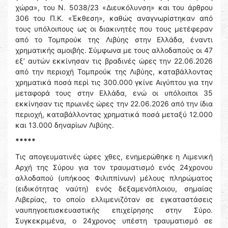
χώρα», του Ν. 5038/23 «Διευκόλυνση» και του άρθρου
306 του Π.Κ. «Έκθεση», καθώς αναγνωρίστηκαν από
τους υπόλοιπους ως οι διακινητές που τους μετέφεραν
από το Τομπρούκ της Λιβύης στην Ελλάδα, έναντι
χρηματικής αμοιβής. Σύμφωνα με τους αλλοδαπούς οι 47
εξ’ αυτών εκκίνησαν τις βραδινές ώρες την 22.06.2026
από την περιοχή Τομπρούκ της Λιβύης, καταβάλλοντας
χρηματικά ποσά περί τις 300.000 γκίνε Αιγύπτου για την
μεταφορά τους στην Ελλάδα, ενώ οι υπόλοιποι 35
εκκίνησαν τις πρωινές ώρες την 22.06.2026 από την ίδια
περιοχή, καταβάλλοντας χρηματικά ποσά μεταξύ 12.000
και 13.000 δηναρίων Λιβύης.
*****
Τις απογευματινές ώρες χθες, ενημερώθηκε η Λιμενική
Αρχή της Σύρου για τον τραυματισμό ενός 24χρονου
αλλοδαπού (υπήκοος Φιλιππίνων) μέλους πληρώματος
(ειδικότητας ναύτη) ενός δεξαμενόπλοιου, σημαίας
Λιβερίας, το οποίο ελλιμενιζόταν σε εγκαταστάσεις
ναυπηγοεπισκευαστικής επιχείρησης στην Σύρο.
Συγκεκριμένα, ο 24χρονος υπέστη τραυματισμό σε