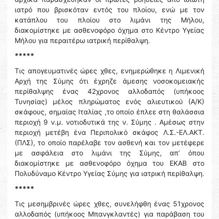
ιατρό που βρισκόταν εντός του πλοίου, ενώ με τον
κατάπλου του πλοίου στο λιμάνι της Μήλου,
διακομίστηκε με ασθενοφόρο όχημα στο Κέντρο Υγείας
Μήλου για περαιτέρω ιατρική περίθαλψη.
*****
Τις απογευματινές ώρες χθες, ενημερώθηκε η Λιμενική
Αρχή της Σύμης ότι έχρηζε άμεσης νοσοκομειακής
περίθαλψης ένας 42χρονος αλλοδαπός (υπήκοος
Τυνησίας) μέλος πληρώματος ενός αλιευτικού (Α/Κ)
σκάφους, σημαίας Ιταλίας ,το οποίο έπλεε στη θαλάσσια
περιοχή 9 ν.μ. νοτιοδυτικά της ν. Σύμης . Αμέσως στην
περιοχή μετέβη ένα Περιπολικό σκάφος Λ.Σ.-ΕΛ.ΑΚΤ.
(ΠΛΣ), το οποίο παρέλαβε τον ασθενή και τον μετέφερε
με ασφάλεια στο λιμάνι της Σύμης, απ’ όπου
διακομίστηκε με ασθενοφόρο όχημα του ΕΚΑΒ στο
Πολυδύναμο Κέντρο Υγείας Σύμης για ιατρική περίθαλψη.
*****
Τις μεσημβρινές ώρες χθες, συνελήφθη ένας 51χρονος
αλλοδαπός (υπήκοος Μπανγκλαντές) για παράβαση του