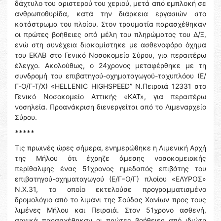
δάχτυλο του αριστερού του χεριού, μετά από εμπλοκή σε
ανθρωποθυρίδα, κατά την διάρκεια εργασιών στο
κατάστρωμα του πλοίου. Στον τραυματία παρασχέθηκαν
οι πρώτες βοήθειες από μέλη του πληρώματος του Δ/Ξ,
ενώ στη συνέχεια διακομίστηκε με ασθενοφόρο όχημα
του ΕΚΑΒ στο Γενικό Νοσοκομείο Σύρου, για περαιτέρω
έλεγχο. Ακολούθως, ο 24χρονος μεταφέρθηκε με τη
συνδρομή του επιβατηγού-οχηματαγωγού-ταχυπλόου (Ε/
Γ-Ο/Γ-Τ/Χ) «HELLENIC HIGHSPEED” N.Πειραιά 12331 στο
Γενικό Νοσοκομείο Αττικής «ΚΑΤ», για περαιτέρω
νοσηλεία. Προανάκριση διενεργείται από το Λιμεναρχείο
Σύρου.
*****
Τις πρωινές ώρες σήμερα, ενημερώθηκε η Λιμενική Αρχή
της Μήλου ότι έχρηζε άμεσης νοσοκομειακής
περίθαλψης ένας 51χρονος ημεδαπός επιβάτης του
επιβατηγού-οχηματαγωγού (Ε/Γ–Ο/Γ) πλοίου «ΕΛΥΡΟΣ»
Ν.Χ.31, το οποίο εκτελούσε προγραμματισμένο
δρομολόγιο από το λιμάνι της Σούδας Χανίων προς τους
λιμένες Μήλου και Πειραιά. Στον 51χρονο ασθενή,
αρχικά παρασχέθηκαν οι πρώτες βοήθειες από ιδιώτη