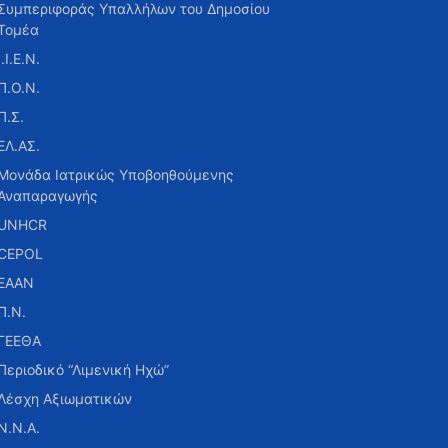
Συμπεριφοράς Υπαλλήλων του Δημοσίου
Τομέα
Ι.Ι.Ε.Ν.
Π.Ο.Ν.
Π.Σ.
ΕΛ.ΑΣ.
Μονάδα Ιατρικώς Υποβοηθούμενης
Αναπαραγωγής
UNHCR
CEPOL
ΕΑΑΝ
Π.Ν.
ΓΕΕΘΑ
Περιοδικό “Λιμενική Ηχώ”
Λέσχη Αξιωματικών
Ν.Ν.Α.