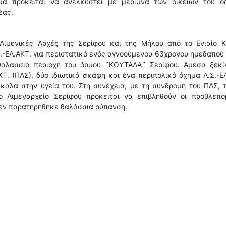
α πρόκειται να ανελκυστεί με μέριμνα των οικείων του οδ
έας.
Λιμενικές Αρχές της Σερίφου και της Μήλου από το Ενιαίο Κ
.-ΕΛ.ΑΚΤ. για περιστατικό ενός αγνοούμενου 63χρονου ημεδαπού
 θαλάσσια περιοχή του όρμου ¨ΚΟΥΤΑΛΑ¨ Σερίφου. Άμεσα ξεκί
Τ. (ΠΛΣ), δύο ιδιωτικά σκάφη και ένα περιπολικό όχημα Λ.Σ.-Ε
καλά στην υγεία του. Στη συνέχεια, με τη συνδρομή του ΠΛΣ, 
ο Λιμεναρχείο Σερίφου πρόκειται να επιβληθούν οι προβλεπό
 δεν παρατηρήθηκε θαλάσσια ρύπανση.