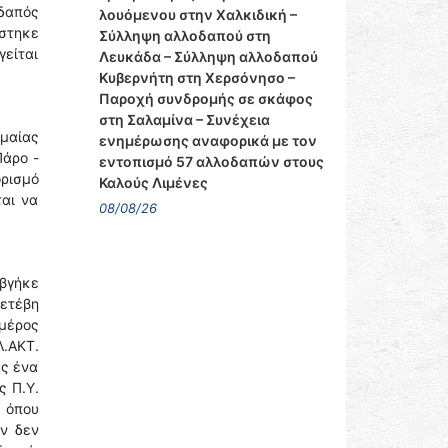
δαπός
λουόμενου στην Χαλκιδική –
ίστηκε
Σύλληψη αλλοδαπού στη
γείται
Λευκάδα – Σύλληψη αλλοδαπού
Κυβερνήτη στη Χερσόνησο –
Παροχή συνδρομής σε σκάφος
στη Σαλαμίνα – Συνέχεια
μαίας
ενημέρωσης αναφορικά με τον
Πάρο -
εντοπισμό 57 αλλοδαπών στους
ορισμό
Καλούς Λιμένες
ται να
08/08/26
 βγήκε
ετέβη
 μέρος
Λ.ΑΚΤ.
ας ένα
ς Π.Υ.
 όπου
ν δεν