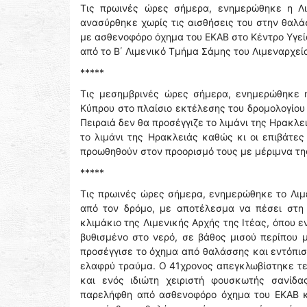
Τις πρωινές ώρες σήμερα, ενημερώθηκε η Λ
ανασύρθηκε χωρίς τις αισθήσεις του στην θαλ
με ασθενοφόρο όχημα του ΕΚΑΒ στο Κέντρο Υγεί
από το Β΄ Λιμενικό Τμήμα Σάμης του Λιμεναρχεί
*****
Τις μεσημβρινές ώρες σήμερα, ενημερώθηκε η
Κύπρου στο πλαίσιο εκτέλεσης του δρομολογίου
Πειραιά δεν θα προσέγγιζε το λιμάνι της Ηρακλ
το λιμάνι της Ηρακλειάς καθώς κι οι επιβάτες
προωθηθούν στον προορισμό τους με μέριμνα της
*****
Τις πρωινές ώρες σήμερα, ενημερώθηκε το Λιμε
από τον δρόμο, με αποτέλεσμα να πέσει στη
κλιμάκιο της Λιμενικής Αρχής της Ιτέας, όπου 
βυθισμένο στο νερό, σε βάθος μισού περίπου μ
προσέγγισε το όχημα από θαλάσσης και εντόπισ
ελαφρύ τραύμα. Ο 41χρονος απεγκλωβίστηκε τελ
και ενός ιδιώτη χειριστή φουσκωτής σανίδ
παρελήφθη από ασθενοφόρο όχημα του ΕΚΑΒ κα