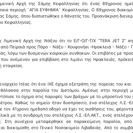
ιμενική Αρχή της Σάμης Κεφαλληνίας ότι ένας 89χρονος ημε
άσσια περιοχή ¨ΑΓΙΑ ΕΥΦΗΜΙΑ¨ Κεφαλληνίας. Ο 89χρονος διακομ
ας Σάμης, όπου διαπιστώθηκε ο θάνατός του. Προανάκριση διενερ
ου Κεφαλληνίας.
 Λιμενική Αρχή της Νάξου ότι το Ε/Γ-Ο/Γ-Τ/Χ “TERA JET 2” ση
 από Πειραιά προς Πάρο - Νάξο - Κουφονήσι -Ηρακλειά - Νάξο - 
ειάς, λόγω των δυσμενών καιρικών συνθηκών. Οι επιβάτες με προ
 που ανέμεναν για επιβίβαση στο λιμάνι της Ηρακλειάς, πρόκει
 εταιρείας.
ναρχείο Ιτέας ότι ένα ΙΧΕ όχημα εξετράπη της πορείας του και
 θάλασσα στην παραλία του Διστόμου. Αμέσως στην περιοχή μ
εντόπισε το όχημα στις παρυφές των βράχων με το μπροστινό του
έτρου. Καθώς το σημείο ήταν δυσπρόσιτο, ένα στέλεχος Λ.Σ.-Ε
ε τον 41χρονο ημεδαπό οδηγό να έχει τις αισθήσεις του, φέροντ
ικά με τη συνδρομή του στελέχους Λ.Σ.-ΕΛ.ΑΚΤ., ενός στελέχου
ας. Στη συνέχεια μεταφέρθηκε σε παρακείμενη παραλία, από
ι διεκομίσθη στο Γενικό Νοσοκομείο Λιβαδειάς. Από το συμβά