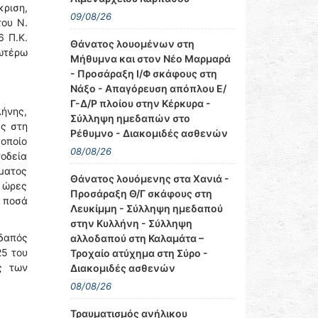
κριση,
09/08/26
ου Ν.
6 Π.Κ.
Θάνατος λουομένων στη
ωτέρω
Μήθυμνα και στον Νέο Μαρμαρά
- Προσάραξη Ι/Φ σκάφους στη
Νάξο - Απαγόρευση απόπλου Ε/
Γ-Δ/Ρ πλοίου στην Κέρκυρα -
λήνης,
Σύλληψη ημεδαπών στο
ες στη
Ρέθυμνο - Διακομιδές ασθενών
 οποίο
08/08/26
νοδεία
ματος
Θάνατος λουόμενης στα Χανιά -
ς ώρες
Προσάραξη Θ/Γ σκάφους στη
ά ποσά
Λευκίμμη - Σύλληψη ημεδαπού
στην Κυλλήνη - Σύλληψη
δαπός
αλλοδαπού στη Καλαμάτα –
25 του
Τροχαίο ατύχημα στη Σύρο -
ς των
Διακομιδές ασθενών
08/08/26
Τραυματισμός ανήλικου