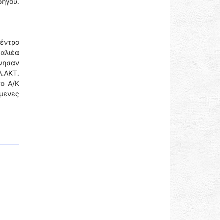
ηγού.
έντρο
 αλιέα
νησαν
Λ.ΑΚΤ.
το Α/Κ
μενες