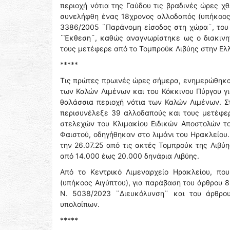
περιοχή νότια της Γαύδου τις βραδινές ώρες χ
συνελήφθη ένας 18χρονος αλλοδαπός (υπήκοος
3386/2005 ¨Παράνομη είσοδος στη χώρα¨, του 
¨Έκθεση¨, καθώς αναγνωρίστηκε ως ο διακιν
τους μετέφερε από το Τομπρούκ Λιβύης στην Ελ
*****
Τις πρώτες πρωινές ώρες σήμερα, ενημερώθηκαν
των Καλών Λιμένων και του Κόκκινου Πύργου γ
θαλάσσια περιοχή νότια των Καλών Λιμένων. Στ
περισυνέλεξε 39 αλλοδαπούς και τους μετέφερε
στελεχών του Κλιμακίου Ειδικών Αποστολών τ
Φαιστού, οδηγήθηκαν στο λιμάνι του Ηρακλείου
την 26.07.25 από τις ακτές Τομπρούκ της Λιβύ
από 14.000 έως 20.000 δηνάρια Λιβύης.
Από το Κεντρικό Λιμεναρχείο Ηρακλείου, πο
(υπήκοος Αιγύπτου), για παράβαση του άρθρου 
Ν. 5038/2023 ¨Διευκόλυνση¨ και του άρθρο
υπολοίπων.
*****