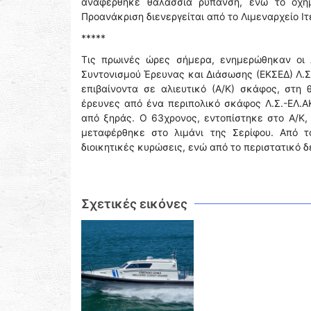
αναφέρθηκε θαλάσσια ρύπανση, ενώ το όχημ
Προανάκριση διενεργείται από το Λιμεναρχείο Ιτ
*****
Τις πρωινές ώρες σήμερα, ενημερώθηκαν οι 
Συντονισμού Έρευνας και Διάσωσης (ΕΚΣΕΔ) Λ.Σ
επιβαίνοντα σε αλιευτικό (Α/Κ) σκάφος, στη
έρευνες από ένα περιπολικό σκάφος Λ.Σ.-ΕΛ.ΑΚ
από ξηράς. Ο 63χρονος, εντοπίστηκε στο Α/Κ, 
μεταφέρθηκε στο λιμάνι της Σερίφου. Από τ
διοικητικές κυρώσεις, ενώ από το περιστατικό
Σχετικές εικόνες