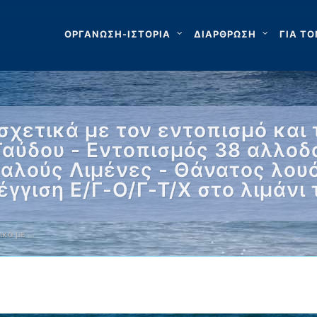
ΟΡΓΑΝΩΣΗ-ΙΣΤΟΡΙΑ
ΔΙΑΡΘΡΩΣΗ
ΓΙΑ ΤΟ
χετικά με τον εντοπισμό και 
Γαύδου - Εντοπισμός 38 αλλο
Καλούς Λιμένες - Θάνατος λου
γγιση Ε/Γ-Ο/Γ-Τ/Χ στο λιμάνι 
ικά με …