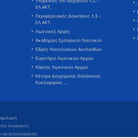
Υπηρεσίες του Αρχηγείου Λ.Σ.-
ΕΛ.ΑΚΤ.
Περιφερειακές Διοικήσεις Λ.Σ.-
ΕΛ.ΑΚΤ.
Λιμενικές Αρχές
Ακαδημίες Εμπορικού Ναυτικού
Έδρες Ναυτιλιακών Ακολούθων
Ευρετήριο Λιμενικών Αρχών
Χάρτης Λιμενικών Αρχών
Κέντρα Διαχείρισης Θαλάσσιας
Κυκλοφορίας …
τοφυλακή
χτού λογισμικού
τα
για τη λειτουργία του