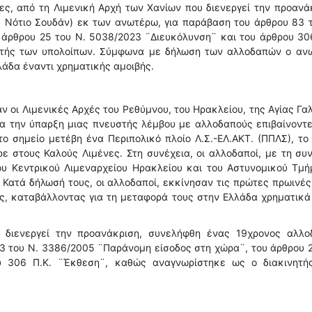
θες, από τη Λιμενική Αρχή των Χανίων που διενεργεί την προανά
 Νότιο Σουδάν) εκ των ανωτέρω, για παράβαση του άρθρου 83 τ
άρθρου 25 του Ν. 5038/2023 ¨Διευκόλυνση¨ και του άρθρου 30
ητής των υπολοίπων. Σύμφωνα με δήλωση των αλλοδαπών ο αν
λάδα έναντι χρηματικής αμοιβής.
 οι Λιμενικές Αρχές του Ρεθύμνου, του Ηρακλείου, της Αγίας Γα
ια την ύπαρξη μιας πνευστής λέμβου με αλλοδαπούς επιβαίνοντ
ο σημείο μετέβη ένα Περιπολικό πλοίο Λ.Σ.-ΕΛ.ΑΚΤ. (ΠΠΛΣ), το
 στους Καλούς Λιμένες. Στη συνέχεια, οι αλλοδαποί, με τη συ
ου Κεντρικού Λιμεναρχείου Ηρακλείου και του Αστυνομικού Τμή
. Κατά δήλωσή τους, οι αλλοδαποί, εκκίνησαν τις πρώτες πρωινέ
ης, καταβάλλοντας για τη μεταφορά τους στην Ελλάδα χρηματικ
υ διενεργεί την προανάκριση, συνελήφθη ένας 19χρονος αλλο
83 του Ν. 3386/2005 ¨Παράνομη είσοδος στη χώρα¨, του άρθρου 
υ 306 Π.Κ. ¨Έκθεση¨, καθώς αναγνωρίστηκε ως ο διακινητή