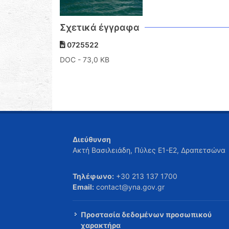
Σχετικά έγγραφα
0725522
DOC
- 73,0 KB
Διεύθυνση
Ακτή Βασιλειάδη, Πύλες Ε1-Ε2, Δραπετσώνα
Τηλέφωνο:
+30 213 137 1700
Email:
contact@yna.gov.gr
Προστασία δεδομένων προσωπικού
χαρακτήρα