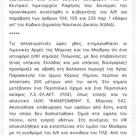
Κεντρικό Λιμεναρχείο Ραφήνας που διενεργεί την
προανάκριση συνελήφθη ο κυβερνήτης του Α/Κ για
παράβαση των άρθρων 104, 105 και 235 παρ. 1 εδάφιο
ιστ’ του Κώδικα Δημοσίου Ναυτικού Δικαίου (ΚΔΝΔ).
*****
Τις απογευματινές ώρες χθες, ενημερώθηκαν οι
Λιμενικές Αρχές της Μύρινας και του Μούδρου ότι ένα
ιστιοφόρο (Ι/Φ) σημαίας Πολωνίας, με δύο επιβαίνοντες
(ένας υπήκοος Ελλάδας και μία υπήκοος Βουλγαρίας)
προσάραξε σε αβαθή στη θαλάσσια περιοχή της Αγίας
Παρασκευής του όρμου Κέρους Λήμνου, περίπου σε
απόσταση 200 μέτρων από την ακτή. Στο σημείο
μετέβησαν ένα Περιπολικό όχημα και ένα Περιπολικό
σκάφος Λ.Σ.-ΕΛ.ΑΚΤ. (ΠΛΣ), όπως επίσης και το
αλιευτικό (Α/Κ) “ΦΑΝΕΡΩΜΕΝΗ” Σ. Μύρινας 542.
Ακολούθησε επιθεώρηση των υφάλων από δύτη, κατά
την οποία δεν διαπιστώθηκε ζημιά στα ύφαλα του
πλοίου, ούτε εισροή υδάτων. Στη συνέχεια, το Ι/Φ
αποκολλήθηκε και κατέπλευσε στο λιμάνι του Μούδρου
με τη συνδρομή του Α/Κ και συνοδεία του ΠΛΣ. Από τον