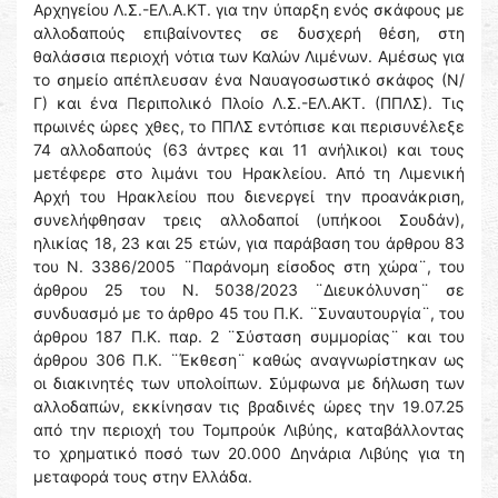
Αρχηγείου Λ.Σ.-ΕΛ.Α.ΚΤ. για την ύπαρξη ενός σκάφους με
αλλοδαπούς επιβαίνοντες σε δυσχερή θέση, στη
θαλάσσια περιοχή νότια των Καλών Λιμένων. Αμέσως για
το σημείο απέπλευσαν ένα Ναυαγοσωστικό σκάφος (Ν/
Γ) και ένα Περιπολικό Πλοίο Λ.Σ.-ΕΛ.ΑΚΤ. (ΠΠΛΣ). Τις
πρωινές ώρες χθες, το ΠΠΛΣ εντόπισε και περισυνέλεξε
74 αλλοδαπούς (63 άντρες και 11 ανήλικοι) και τους
μετέφερε στο λιμάνι του Ηρακλείου. Από τη Λιμενική
Αρχή του Ηρακλείου που διενεργεί την προανάκριση,
συνελήφθησαν τρεις αλλοδαποί (υπήκοοι Σουδάν),
ηλικίας 18, 23 και 25 ετών, για παράβαση του άρθρου 83
του Ν. 3386/2005 ¨Παράνομη είσοδος στη χώρα¨, του
άρθρου 25 του Ν. 5038/2023 ¨Διευκόλυνση¨ σε
συνδυασμό με το άρθρο 45 του Π.Κ. ¨Συναυτουργία¨, του
άρθρου 187 Π.Κ. παρ. 2 ¨Σύσταση συμμορίας¨ και του
άρθρου 306 Π.Κ. ¨Έκθεση¨ καθώς αναγνωρίστηκαν ως
οι διακινητές των υπολοίπων. Σύμφωνα με δήλωση των
αλλοδαπών, εκκίνησαν τις βραδινές ώρες την 19.07.25
από την περιοχή του Τομπρούκ Λιβύης, καταβάλλοντας
το χρηματικό ποσό των 20.000 Δηνάρια Λιβύης για τη
μεταφορά τους στην Ελλάδα.