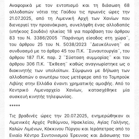
Αναφορικά με τον εντοπισμό και τη διάσωση 68
αλλοδαπών νότια της Γαύδου τις πρωινές ώρες την
21.07.2025, από τη Λιμενική Αρχή των Χανίων που
διενεργεί την προανάκριση, συνελήφθη ένας αλλοδαπός
(υπήκοος Σουδάν) ηλικίας 18 για παράβαση του άρθρου
83 του Ν. 3386/2005 ¨Παράνομη είσοδος στη χώρα¨,
του άρθρου 25 του Ν. 5038/2023 ¨Διευκόλυνση¨ σε
συνδυασμό με το άρθρο 45 του Π.Κ. ¨Συναυτουργία¨, του
άρθρου 187 Π.Κ. παρ. 2 ¨Σύσταση συμμορίας¨ και του
άρθρου 306 Π.Κ. ¨Έκθεση¨ καθώς αναγνωρίστηκε ως ο
διακινητής των υπολοίπων. Σύμφωνα με δήλωση των
αλλοδαπών ο ανωτέρω τους μετέφερε από το Τομπρούκ
Λιβύης στην Ελλάδα έναντι χρηματικής αμοιβής. Από το
Κεντρικό Λιμεναρχείο Χανίων, κατασχέθηκε μία
συσκευή κινητής τηλεφωνίας.
*****
Τις βραδινές ώρες την 20.07.2025, ενημερώθηκαν οι
Λιμενικές Αρχές Ρεθύμνου, Ηρακλείου, Αγίας Γαλήνης,
Καλών Λιμένων, Κόκκινου Πύργου και Ιεράπετρας από το
Ενιαίο Κέντρο Συντονισμού Έρευνας και Διάσωσης του