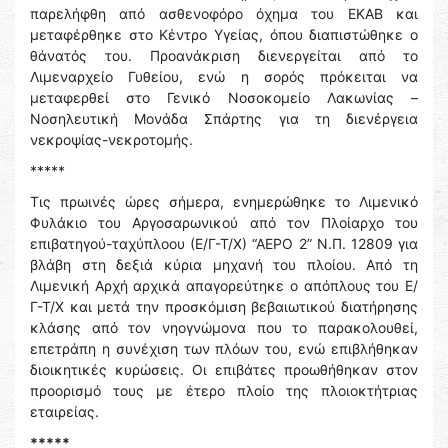
παρελήφθη από ασθενοφόρο όχημα του ΕΚΑΒ και
μεταφέρθηκε στο Κέντρο Υγείας, όπου διαπιστώθηκε ο
θάνατός του. Προανάκριση διενεργείται από το
Λιμεναρχείο Γυθείου, ενώ η σορός πρόκειται να
μεταφερθεί στο Γενικό Νοσοκομείο Λακωνίας –
Νοσηλευτική Μονάδα Σπάρτης για τη διενέργεια
νεκροψίας-νεκροτομής.
*****
Τις πρωινές ώρες σήμερα, ενημερώθηκε το Λιμενικό
Φυλάκιο του Αργοσαρωνικού από τον Πλοίαρχο του
επιβατηγού-ταχύπλοου (Ε/Γ-Τ/Χ) “ΑΕΡΟ 2” Ν.Π. 12809 για
βλάβη στη δεξιά κύρια μηχανή του πλοίου. Από τη
Λιμενική Αρχή αρχικά απαγορεύτηκε ο απόπλους του Ε/
Γ-Τ/Χ και μετά την προσκόμιση βεβαιωτικού διατήρησης
κλάσης από τον νηογνώμονα που το παρακολουθεί,
επετράπη η συνέχιση των πλόων του, ενώ επιβλήθηκαν
διοικητικές κυρώσεις. Οι επιβάτες προωθήθηκαν στον
προορισμό τους με έτερο πλοίο της πλοιοκτήτριας
εταιρείας.
*****