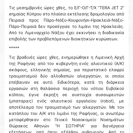
Τις μεσημβρινές ώρες χθες, το Ε/Γ-Ο/Γ-Τ/Χ “TERA JET 2”
σημαίας Κύπρου στο πλαίσιο εκτέλεσης δρομολογίου από
Πειραιά προς Πάρο-Νάξο-Κουφονήσι-Ηρακλειά-Νάξο-
Πάρο-Πειραιά δεν προσέγγισε το λιμάνι της Ηρακλειάς.
Από το Λιμεναρχείο Νάξου έχει εκκινήσει η διαδικασία
επιβολής των προβλεπόμενων διοικητικών κυρώσεων.
*****
Τις βραδινές ώρες χθες, ενημερώθηκε η Λιμενική Αρχή
της Ραφήνας από τον κυβερνήτη ενός αλιευτικού (Α/Κ)
σκάφους, ελληνικής σημαίας, για περιστατικό ελαφρύ
τραυματισμού δύο αλλοδαπών αλιεργατών, οι οποίοι
επέβαιναν σε αυτό. Ειδικότερα, κατά τη διάρκεια
εργασιών στη θαλάσσια περιοχή του νότιου Ευβοϊκού
κόλπου, έγινε έκρηξη σε συστοιχία συσσωρευτών
(μπαταριες) ενός αλιευτικού εργαλείου (robot), με
αποτέλεσμα τον τραυματισμό των αλιεργατών. Με τον
κατάπλου του Α/Κ στο λιμάνι της Ραφήνας, οι ανωτέρω
μεταφέρθηκαν στο Γενικό Νοσοκομείο Νοσημάτων
Θώρακος Αθηνών “Η ΣΩΤΗΡΙΑ” για διενέργεια
εξετάσεων, από όπου εξήλθαν αυθημερόν. Από το