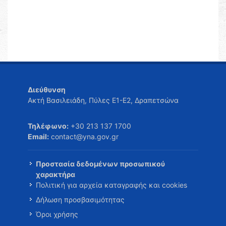
Διεύθυνση
Ακτή Βασιλειάδη, Πύλες Ε1-Ε2, Δραπετσώνα
Τηλέφωνο:
+30 213 137 1700
Email:
contact@yna.gov.gr
Προστασία δεδομένων προσωπικού
χαρακτήρα
Πολιτική για αρχεία καταγραφής και cookies
Δήλωση προσβασιμότητας
Όροι χρήσης