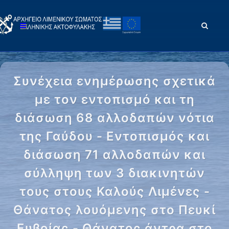
Συνέχεια ενημέρωσης σχετικά
με τον εντοπισμό και τη
διάσωση 68 αλλοδαπών νότια
της Γαύδου - Εντοπισμός και
διάσωση 71 αλλοδαπών και
σύλληψη των 3 διακινητών
τους στους Καλούς Λιμένες -
Θάνατος λουόμενης στο Πευκί
Ευβοίας - Θάνατος άντρα στο