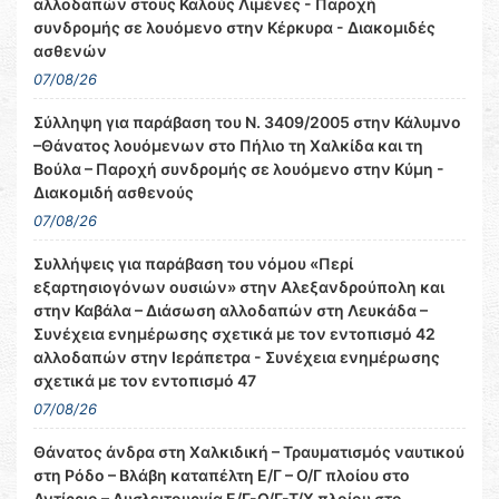
αλλοδαπών στους Καλούς Λιμένες - Παροχή
συνδρομής σε λουόμενο στην Κέρκυρα - Διακομιδές
ασθενών
07/08/26
Σύλληψη για παράβαση του Ν. 3409/2005 στην Κάλυμνο
–Θάνατος λουόμενων στο Πήλιο τη Χαλκίδα και τη
Βούλα – Παροχή συνδρομής σε λουόμενο στην Κύμη -
Διακομιδή ασθενούς
07/08/26
Συλλήψεις για παράβαση του νόμου «Περί
εξαρτησιογόνων ουσιών» στην Αλεξανδρούπολη και
στην Καβάλα – Διάσωση αλλοδαπών στη Λευκάδα –
Συνέχεια ενημέρωσης σχετικά με τον εντοπισμό 42
αλλοδαπών στην Ιεράπετρα - Συνέχεια ενημέρωσης
σχετικά με τον εντοπισμό 47
07/08/26
Θάνατος άνδρα στη Χαλκιδική – Τραυματισμός ναυτικού
στη Ρόδο – Βλάβη καταπέλτη Ε/Γ – Ο/Γ πλοίου στο
Αντίρριο – Δυσλειτουργία Ε/Γ-Ο/Γ-Τ/Χ πλοίου στο