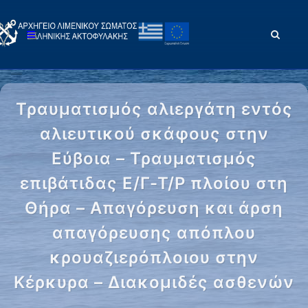
Τραυματισμός αλιεργάτη εντός
αλιευτικού σκάφους στην
Εύβοια – Τραυματισμός
επιβάτιδας Ε/Γ-Τ/Ρ πλοίου στη
Θήρα – Απαγόρευση και άρση
απαγόρευσης απόπλου
κρουαζιερόπλοιου στην
Κέρκυρα – Διακομιδές ασθενών