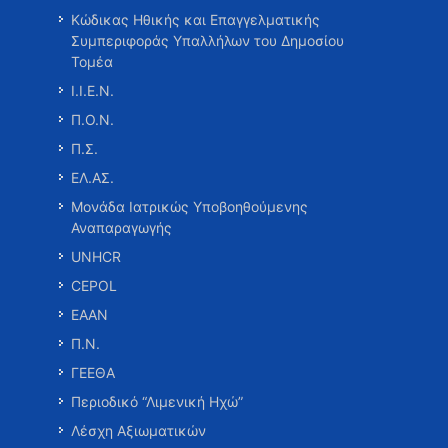
Κώδικας Ηθικής και Επαγγελματικής
Συμπεριφοράς Υπαλλήλων του Δημοσίου
Τομέα
Ι.Ι.Ε.Ν.
Π.Ο.Ν.
Π.Σ.
ΕΛ.ΑΣ.
Μονάδα Ιατρικώς Υποβοηθούμενης
Αναπαραγωγής
UNHCR
CEPOL
ΕΑΑΝ
Π.Ν.
ΓΕΕΘΑ
Περιοδικό “Λιμενική Ηχώ”
Λέσχη Αξιωματικών