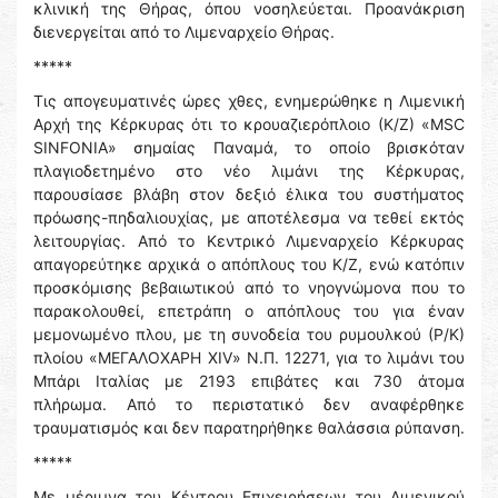
κλινική της Θήρας, όπου νοσηλεύεται. Προανάκριση
διενεργείται από το Λιμεναρχείο Θήρας.
*****
Τις απογευματινές ώρες χθες, ενημερώθηκε η Λιμενική
Αρχή της Κέρκυρας ότι το κρουαζιερόπλοιο (Κ/Ζ) «MSC
SINFONIA» σημαίας Παναμά, το οποίο βρισκόταν
πλαγιοδετημένο στο νέο λιμάνι της Κέρκυρας,
παρουσίασε βλάβη στον δεξιό έλικα του συστήματος
πρόωσης-πηδαλιουχίας, με αποτέλεσμα να τεθεί εκτός
λειτουργίας. Από το Κεντρικό Λιμεναρχείο Κέρκυρας
απαγορεύτηκε αρχικά ο απόπλους του Κ/Ζ, ενώ κατόπιν
προσκόμισης βεβαιωτικού από το νηογνώμονα που το
παρακολουθεί, επετράπη ο απόπλους του για έναν
μεμονωμένο πλου, με τη συνοδεία του ρυμουλκού (Ρ/Κ)
πλοίου «ΜΕΓΑΛΟΧΑΡΗ XIV» Ν.Π. 12271, για το λιμάνι του
Μπάρι Ιταλίας με 2193 επιβάτες και 730 άτομα
πλήρωμα. Από το περιστατικό δεν αναφέρθηκε
τραυματισμός και δεν παρατηρήθηκε θαλάσσια ρύπανση.
*****
Με μέριμνα του Κέντρου Επιχειρήσεων του Λιμενικού