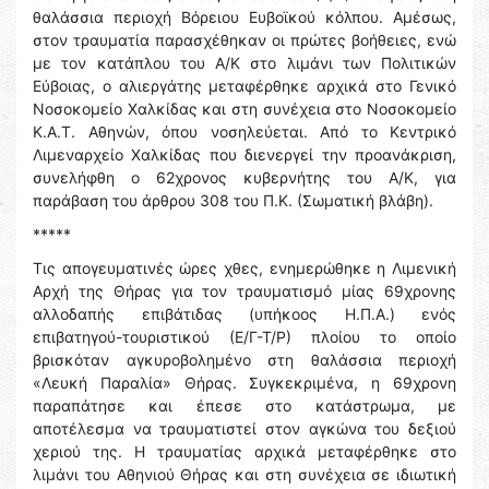
θαλάσσια περιοχή Βόρειου Ευβοϊκού κόλπου. Αμέσως,
στον τραυματία παρασχέθηκαν οι πρώτες βοήθειες, ενώ
με τον κατάπλου του Α/Κ στο λιμάνι των Πολιτικών
Εύβοιας, ο αλιεργάτης μεταφέρθηκε αρχικά στο Γενικό
Νοσοκομείο Χαλκίδας και στη συνέχεια στο Νοσοκομείο
Κ.Α.Τ. Αθηνών, όπου νοσηλεύεται. Από το Κεντρικό
Λιμεναρχείο Χαλκίδας που διενεργεί την προανάκριση,
συνελήφθη ο 62χρονος κυβερνήτης του Α/Κ, για
παράβαση του άρθρου 308 του Π.Κ. (Σωματική βλάβη).
*****
Τις απογευματινές ώρες χθες, ενημερώθηκε η Λιμενική
Αρχή της Θήρας για τον τραυματισμό μίας 69χρονης
αλλοδαπής επιβάτιδας (υπήκοος Η.Π.Α.) ενός
επιβατηγού-τουριστικού (Ε/Γ-Τ/Ρ) πλοίου το οποίο
βρισκόταν αγκυροβολημένο στη θαλάσσια περιοχή
«Λευκή Παραλία» Θήρας. Συγκεκριμένα, η 69χρονη
παραπάτησε και έπεσε στο κατάστρωμα, με
αποτέλεσμα να τραυματιστεί στον αγκώνα του δεξιού
χεριού της. Η τραυματίας αρχικά μεταφέρθηκε στο
λιμάνι του Αθηνιού Θήρας και στη συνέχεια σε ιδιωτική