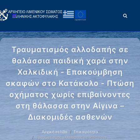
Τραυματισμός αλλοδαπής σε
θαλάσσια παιδική χαρά στην
Χαλκιδική - Επακούμβηση
σκαφών στο Κατάκολο - Πτώση
οχήματος χωρίς επιβαίνοντες
στη θάλασσα στην Αίγινα –
Διακομιδές ασθενών
Αρχική σελίδα
Επικαιρότητα
Τραυματισμός αλλοδαπής σε θαλάσσια …