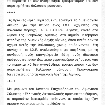
το περιστατικό δεν αναφέρθηκε τραυματισμός και δεν
παρατηρήθηκε θαλάσσια ρύπανση.
*****
Τις πρωινές ώρες σήμερα, ενημερώθηκε το Λιμεναρχείο
Αίγινας, για την πτώση ενός Ι.Χ.Ε. οχήματος στη
θαλάσσια περιοχή ¨ΑΓΙΑ ΣΩΤΗΡΑ¨ Αίγινας, κοντά στο
λιμάνι της Σουβάλας. Αμέσως, στο σημείο μετέβησαν
στελέχη της Λιμενικής Αρχής Αίγινας, όπου εντόπισαν το
όχημα εντός της θάλασσας, χωρίς επιβαίνοντες. Στη
συνέχεια, το Ι.Χ.Ε. ανελκύσθηκε με ασφάλεια, με τη
συνδρομή ενός επαγγελματία δύτη, ενός ιδιωτικού
σκάφους και ενός ιδιωτικού γερανοφόρου οχήματος. Από
το περιστατικό δεν αναφέρθηκε τραυματισμός και δεν
παρατηρήθηκε θαλάσσια ρύπανση. Προανάκριση
διενεργείται από τη Λιμενική Αρχή της Αίγινας.
*****
Με μέριμνα του Κέντρου Επιχειρήσεων του Λιμενικού
Σώματος - Ελληνικής Ακτοφυλακής πραγματοποιήθηκαν,
οι παρακάτω διακομιδές ασθενών, οι οποίοι έχρηζαν
άμεσης νοσοκομειακής περίθαλψης: