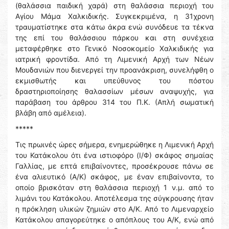
(θαλάσσια παιδική χαρά) στη θαλάσσια περιοχή του
Αγίου Μάμα Χαλκιδικής. Συγκεκριμένα, η 31χρονη
τραυματίστηκε στα κάτω άκρα ενώ συνόδευε τα τέκνα
της επί του θαλάσσιου πάρκου και στη συνέχεια
μεταφέρθηκε στο Γενικό Νοσοκομείο Χαλκιδικής για
ιατρική φροντίδα. Από τη Λιμενική Αρχή των Νέων
Μουδανιών που διενεργεί την προανάκριση, συνελήφθη ο
εκμισθωτής και υπεύθυνος του πόστου
δραστηριοποίησης θαλασσίων μέσων αναψυχής, για
παράβαση του άρθρου 314 του Π.Κ. (Απλή σωματική
βλάβη από αμέλεια).
*****
Τις πρωινές ώρες σήμερα, ενημερώθηκε η Λιμενική Αρχή
του Κατάκολου ότι ένα ιστιοφόρο (Ι/Φ) σκάφος σημαίας
Γαλλίας, με επτά επιβαίνοντες, προσέκρουσε πάνω σε
ένα αλιευτικό (Α/Κ) σκάφος, με έναν επιβαίνοντα, το
οποίο βρισκόταν στη θαλάσσια περιοχή 1 ν.μ. από το
λιμάνι του Κατάκολου. Αποτέλεσμα της σύγκρουσης ήταν
η πρόκληση υλικών ζημιών στο Α/Κ. Από το Λιμεναρχείο
Κατάκολου απαγορεύτηκε ο απόπλους του Α/Κ, ενώ από