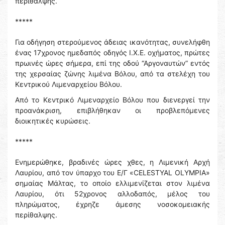
περίθαλψης.
*****
Για οδήγηση στερούμενος άδειας ικανότητας, συνελήφθη
ένας 17χρονος ημεδαπός οδηγός Ι.Χ.Ε. οχήματος, πρώτες
πρωινές ώρες σήμερα, επί της οδού “Αργοναυτών” εντός
της χερσαίας ζώνης λιμένα Βόλου, από τα στελέχη του
Κεντρικού Λιμεναρχείου Βόλου.
Από το Κεντρικό Λιμεναρχείο Βόλου που διενεργεί την
προανάκριση, επιβλήθηκαν οι προβλεπόμενες
διοικητικές κυρώσεις.
*****
Ενημερώθηκε, βραδινές ώρες χθες, η Λιμενική Αρχή
Λαυρίου, από τον ύπαρχο του Ε/Γ «CELESTYAL OLYMPIA»
σημαίας Μάλτας, το οποίο ελλιμενίζεται στον λιμένα
Λαυρίου, ότι 52χρονος αλλοδαπός, μέλος του
πληρώματος, έχρηζε άμεσης νοσοκομειακής
περίθαλψης.