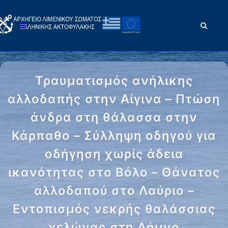
Τραυματισμός ανήλικης
αλλοδαπής στην Αίγινα – Πτώση
άνδρα στη θάλασσα στην
Κάρπαθο – Σύλληψη οδηγού για
οδήγηση χωρίς άδεια
ικανότητας στο Βόλο – Θάνατος
αλλοδαπού στο Λαύριο –
Εντοπισμός νεκρής θαλάσσιας
χελώνας στη Λήμνο