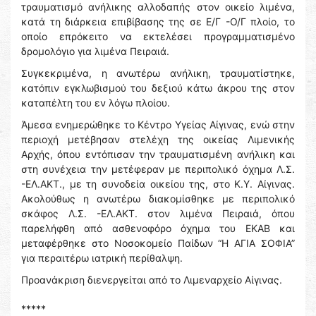
τραυματισμό ανήλικης αλλοδαπής στον οικείο λιμένα,
κατά τη διάρκεια επιβίβασης της σε Ε/Γ -Ο/Γ πλοίο, το
οποίο επρόκειτο να εκτελέσει προγραμματισμένο
δρομολόγιο για λιμένα Πειραιά.
Συγκεκριμένα, η ανωτέρω ανήλικη, τραυματίστηκε,
κατόπιν εγκλωβισμού του δεξιού κάτω άκρου της στον
καταπέλτη του εν λόγω πλοίου.
Άμεσα ενημερώθηκε το Κέντρο Υγείας Αίγινας, ενώ στην
περιοχή μετέβησαν στελέχη της οικείας Λιμενικής
Αρχής, όπου εντόπισαν την τραυματισμένη ανήλικη και
στη συνέχεια την μετέφεραν με περιπολικό όχημα Λ.Σ.
-ΕΛ.ΑΚΤ., με τη συνοδεία οικείου της, στο Κ.Υ. Αίγινας.
Ακολούθως η ανωτέρω διακομίσθηκε με περιπολικό
σκάφος Λ.Σ. -ΕΛ.ΑΚΤ. στον λιμένα Πειραιά, όπου
παρελήφθη από ασθενοφόρο όχημα του ΕΚΑΒ και
μεταφέρθηκε στο Νοσοκομείο Παίδων “Η ΑΓΙΑ ΣΟΦΙΑ”
για περαιτέρω ιατρική περίθαλψη.
Προανάκριση διενεργείται από το Λιμεναρχείο Αίγινας.
*****