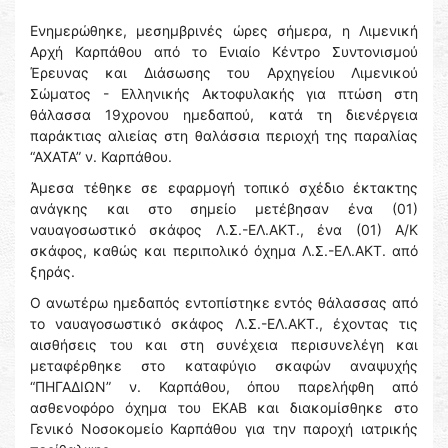
Ενημερώθηκε, μεσημβρινές ώρες σήμερα, η Λιμενική
Αρχή Καρπάθου από το Ενιαίο Κέντρο Συντονισμού
Έρευνας και Διάσωσης του Αρχηγείου Λιμενικού
Σώματος - Ελληνικής Ακτοφυλακής για πτώση στη
θάλασσα 19χρονου ημεδαπού, κατά τη διενέργεια
παράκτιας αλιείας στη θαλάσσια περιοχή της παραλίας
“ΑΧΑΤΑ” ν. Καρπάθου.
Άμεσα τέθηκε σε εφαρμογή τοπικό σχέδιο έκτακτης
ανάγκης και στο σημείο μετέβησαν ένα (01)
ναυαγοσωστικό σκάφος Λ.Σ.-ΕΛ.ΑΚΤ., ένα (01) Α/Κ
σκάφος, καθώς και περιπολικό όχημα Λ.Σ.-ΕΛ.ΑΚΤ. από
ξηράς.
Ο ανωτέρω ημεδαπός εντοπίστηκε εντός θάλασσας από
το ναυαγοσωστικό σκάφος Λ.Σ.-ΕΛ.ΑΚΤ., έχοντας τις
αισθήσεις του και στη συνέχεια περισυνελέγη και
μεταφέρθηκε στο καταφύγιο σκαφών αναψυχής
“ΠΗΓΑΔΙΩΝ” ν. Καρπάθου, όπου παρελήφθη από
ασθενοφόρο όχημα του ΕΚΑΒ και διακομίσθηκε στο
Γενικό Νοσοκομείο Καρπάθου για την παροχή ιατρικής