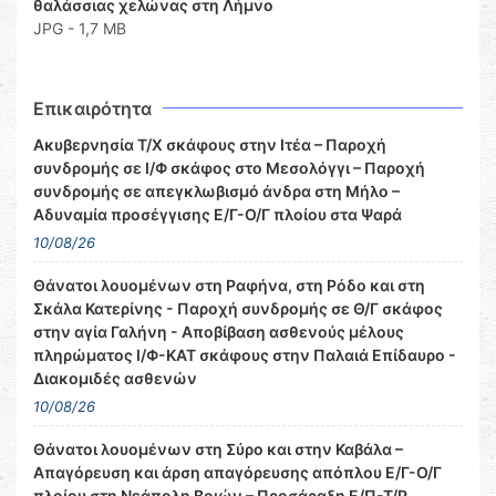
θαλάσσιας χελώνας στη Λήμνο
JPG - 1,7 MB
Επικαιρότητα
Ακυβερνησία Τ/Χ σκάφους στην Ιτέα – Παροχή
συνδρομής σε Ι/Φ σκάφος στο Μεσολόγγι – Παροχή
συνδρομής σε απεγκλωβισμό άνδρα στη Μήλο –
Αδυναμία προσέγγισης Ε/Γ-Ο/Γ πλοίου στα Ψαρά
10/08/26
Θάνατοι λουομένων στη Ραφήνα, στη Ρόδο και στη
Σκάλα Κατερίνης - Παροχή συνδρομής σε Θ/Γ σκάφος
στην αγία Γαλήνη - Αποβίβαση ασθενούς μέλους
πληρώματος Ι/Φ-ΚΑΤ σκάφους στην Παλαιά Επίδαυρο -
Διακομιδές ασθενών
10/08/26
Θάνατοι λουομένων στη Σύρο και στην Καβάλα –
Απαγόρευση και άρση απαγόρευσης απόπλου Ε/Γ-Ο/Γ
πλοίου στη Νεάπολη Βοιών – Προσάραξη Ε/Π-Τ/Ρ